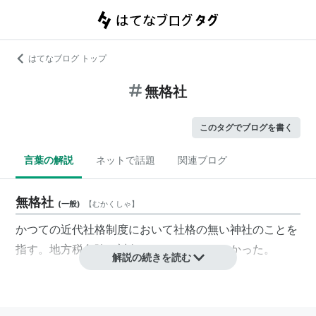
はてなブログ トップ
無格社
このタグでブログを書く
言葉の解説
ネットで話題
関連ブログ
無格社
(
一般
)
【
むかくしゃ
】
かつての近代社格制度において社格の無い神社のことを
指す。地方税免除の対象とされることはなかった。
解説の続きを読む