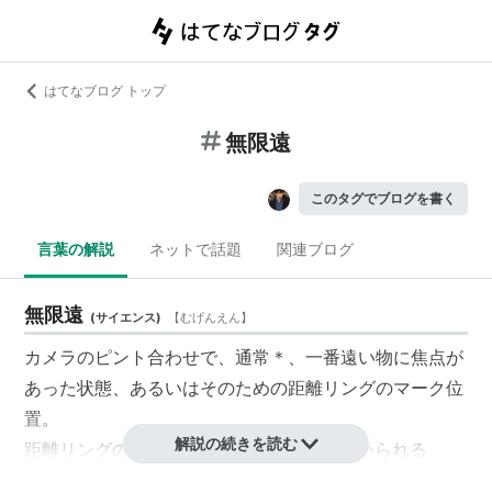
はてなブログ トップ
無限遠
このタグでブログを書く
言葉の解説
ネットで話題
関連ブログ
無限遠
(
サイエンス
)
【
むげんえん
】
カメラのピント合わせで、通常＊、一番遠い物に焦点が
あった状態、あるいはそのための距離リングのマーク位
置。
解説の続きを読む
距離リングのマークでは、∞が一般的に用いられる。
＊ カメラとレンズの間にベローズ等を介すると、無限