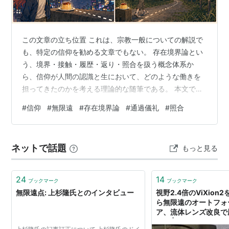
この文章の立ち位置 これは、宗教一般についての解説で
も、特定の信仰を勧める文章でもない。 存在境界論とい
う、境界・接触・履歴・返り・照合を扱う概念体系か
ら、信仰が人間の認識と生において、どのような働きを
担ってきたのかを考える理論的な随筆である。 本文では
「無限遠」という語を使う。 それは、どこかに実在する
#
信仰
#
無限遠
#
存在境界論
#
通過儀礼
#
照合
特定の地点を証明するためではない。 目の前に見えてい
るものを世界のすべてにせず、現在の根拠面より遠い場
所から、もう一度照合するための方向を表す。 この文章
ネットで話題
もっと見る
の立ち位置 1 信仰とは何か 2 無限遠点は何をしているの
か 3 なぜ信仰は失われるのか 4 眼は騙されるが、概念は
騙されない 5 信仰はど…
24
14
ブックマーク
ブックマーク
無限遠点: 上杉隆氏とのインタビュー
視野2.4倍のViXion
ら無限遠のオートフォ
ア、流体レンズ改良で
すく | テクノエッジ Te