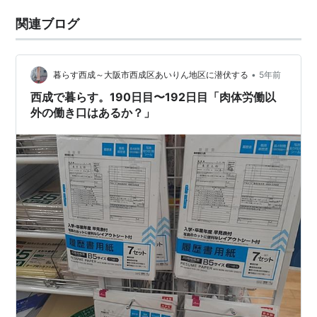
関連ブログ
•
暮らす西成～大阪市西成区あいりん地区に潜伏する
5年前
西成で暮らす。190日目〜192日目「肉体労働以
外の働き口はあるか？」