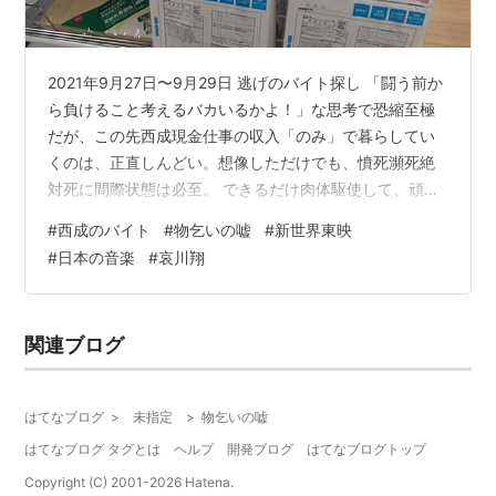
2021年9月27日〜9月29日 逃げのバイト探し 「闘う前か
ら負けること考えるバカいるかよ！」な思考で恐縮至極
だが、この先西成現金仕事の収入「のみ」で暮らしてい
くのは、正直しんどい。想像しただけでも、憤死瀕死絶
対死に間際状態は必至。 できるだけ肉体駆使して、頑張
りますよ、でも出来るだけの範囲でですよ。なので、こ
#
西成のバイト
#
物乞いの嘘
#
新世界東映
こ西成で他の収入源を得ねばならない。ダークサイドな
#
日本の音楽
#
哀川翔
「闇の売人」とかやってみたくはあるけれど、捕まるの
は困る。捕まったらば、むしろ衣食住に困らないのでは
ないか？という、うすぼらけとした希望もなくはない。
関連ブログ
それはそれで楽しいのかも知れない。 頭に浮かんだの
は、「ドヤの清掃」「介護職」「飲食店…
はてなブログ
>
未指定
>
物乞いの嘘
はてなブログ タグとは
ヘルプ
開発ブログ
はてなブログトップ
Copyright (C) 2001-
2026
Hatena.