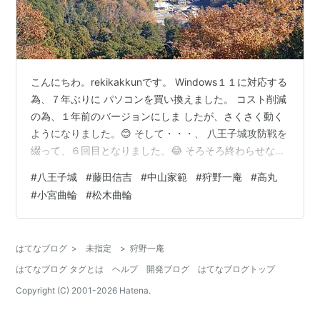
こんにちわ。rekikakkunです。 Windows１１に対応する
為、７年ぶりに パソコンを買い換えました。 コスト削減
の為、１年前のバージョンにしま したが、さくさく動く
ようになりました。😊 そして・・・、 八王子城攻防戦を
綴って、６回目となりました。😂 そろそろ終わらせない
と、次のフェーズに 進めないので、今回で終わるつもり
#
八王子城
#
藤田信吉
#
中山家範
#
狩野一庵
#
高丸
で、 書き始めます。😅 前回まで、下図の八王子城攻防戦
#
小宮曲輪
#
松木曲輪
図の、 ①から⑧柵門まで話を進めました。 八王子城攻
防戦図 改定１（⑨以降訂正してます） 今回は⑨高丸か
らとなりますが、 昨年の、３回目の訪問が主となりそう
はてなブログ
>
未指定
>
狩野一庵
なので、 その日のスタートから進めてみます。 八王子の
はてなブログ タグとは
ヘルプ
開発ブログ
はてなブログトップ
町（…
Copyright (C) 2001-
2026
Hatena.