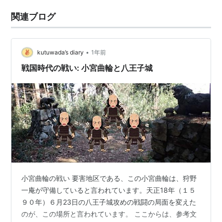
関連ブログ
•
kutuwada’s diary
1年前
戦国時代の戦い: 小宮曲輪と八王子城
小宮曲輪の戦い 要害地区である、この小宮曲輪は、狩野
一庵が守備していると言われています。天正18年（１５
９０年）６月23日の八王子城攻めの戦闘の局面を変えた
のが、この場所と言われています。 ここからは、参考文