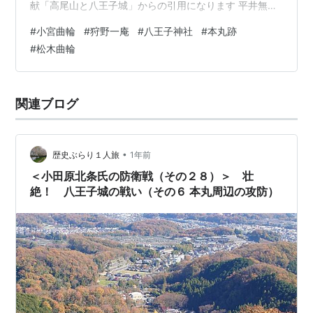
献「高尾山と八王子城」からの引用になります 平井無辺
（むへん）の手引きで搦め手側の別道（棚沢道？）を攻
#
小宮曲輪
#
狩野一庵
#
八王子神社
#
本丸跡
め登ってきた上杉景勝軍の藤田信吉勢による小宮曲輪の
#
松木曲輪
奇襲により、気づいた狩野一庵がとって返すと、藤田勢
につづいた甘粕清長勢が一庵陣屋に火を放ち、燃え上が
る炎に勢いづいた攻城勢は先陣を競って山頂曲輪に攻め
関連ブログ
登り、ここを最後に落城した。 東屋の裏手にある、小宮
曲輪の標識に従って進みます。道はやや急…
•
歴史ぶらり１人旅
1年前
＜小田原北条氏の防衛戦（その２８）＞ 壮
絶！ 八王子城の戦い（その６ 本丸周辺の攻防）