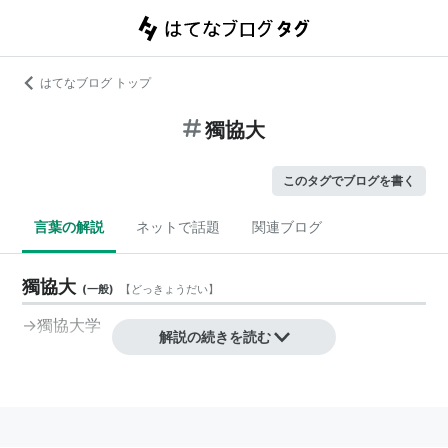
はてなブログ トップ
獨協大
このタグでブログを書く
言葉の解説
ネットで話題
関連ブログ
獨協大
(
一般
)
【
どっきょうだい
】
→獨協大学
解説の続きを読む