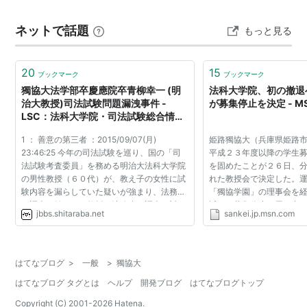
ネットで話題
もっと見る
20
15
ブックマーク
ブックマーク
獨協大法学部卒慶應院卒青柳幸一 (明
法科大学院、初の撤退
治大教授)司法試験問題漏洩事件 -
が募集停止を決定 - 
LSC：法科大学院・司法試験総合情報
センター（LS情報館） - したらば掲示
1 ： 善意の第三者 ：2015/09/07(月)
姫路獨協大（兵庫県姫路
板
23:46:25 今年の司法試験を巡り、国の「司
平成２３年度以降の学生
法試験考査委員」を務める明治大法科大学院
を固めたことが２６日、
の男性教授（６０代）が、教え子の女性に試
れた教授会で決定した。
験内容を漏らしていた疑いが強まり、法務省
「獨協学園」の理事会を
が調査を始めた。教授は法務省の調査に対
近く、募集停止の届け出
jbbs.shitaraba.net
sankei.jp.msn.com
し、漏えいを認めているという。 【１位の大
る。 同法科大学院は今
学は…】司法試験法科大学...
年度入試で合格者が１人...
はてなブログ
>
一般
>
獨協大
はてなブログ タグとは
ヘルプ
開発ブログ
はてなブログトップ
Copyright (C) 2001-
2026
Hatena.