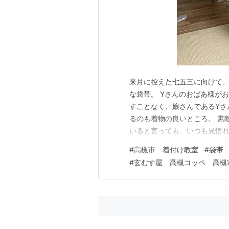
来月に控えた七五三に向けて、
な袋帯。 Yさんのおばあ様が
すことなく、娘さんであるYさ
るのも着物の良いところ。 素
いると言っても、いつも見慣れ
向けて、残りの帯の手順を身体
#
高槻市 着付け教室
#
袋帯
ょう♪ さて、こちらは変わっ
#
玄むす屋 高槻コッペ 高槻
の胚芽玄米パン。 卵・牛乳・