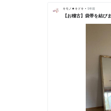
•
キモノ★キドキ
5年前
【お稽古】袋帯を結び