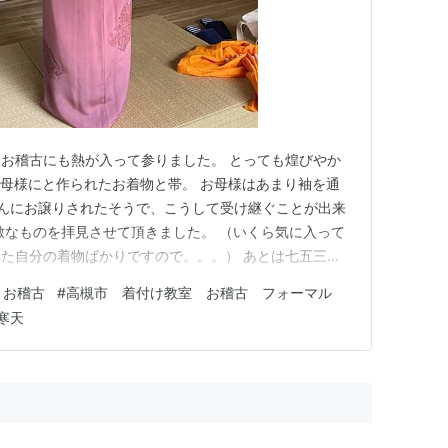
お稽古にも熱が入って参りました。 とっても煌びやか
お母様にと作られたお着物と帯。 お母様はあまり袖を通
んにお譲りされたそうで、こうして受け継ぐことが出来
敵なものを拝見させて頂きました。 （いくら気に入って
た自分の着物ばかりですので。。。） あとは七五三に
に馴染ませるのみ！ Yさん、一緒にお稽古していきまし
 お稽古
#
高槻市 着付け教室 お稽古 フォーマル
てスーパーで見かけたコッペパン。 玄米おむすび屋さん
寒天
バター・保存料・添…