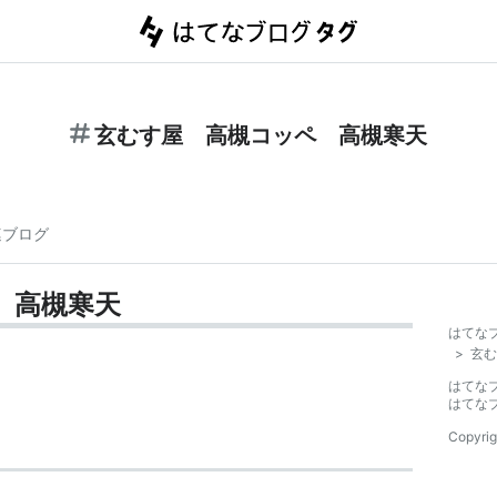
玄むす屋 高槻コッペ 高槻寒天
連ブログ
 高槻寒天
はてな
>
玄む
はてな
はてな
Copyrig