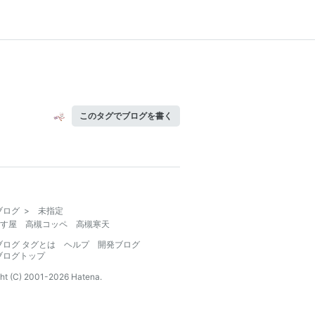
このタグでブログを書く
ブログ
>
未指定
す屋 高槻コッペ 高槻寒天
ブログ タグとは
ヘルプ
開発ブログ
ブログトップ
ht (C) 2001-
2026
Hatena.