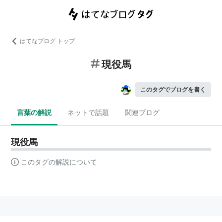
はてなブログ トップ
現役馬
このタグでブログを書く
言葉の解説
ネットで話題
関連ブログ
現役馬
このタグの解説について