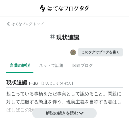
はてなブログ トップ
現状追認
このタグでブログを書く
言葉の解説
ネットで話題
関連ブログ
現状追認
(
一般
)
【
げんじょうついにん
】
起こっている事柄をただ事実として認めること。問題に
対して屈服する態度を伴う。現実主義を自称する者はし
ばしばこの状況に陥っていると指摘される。
解説の続きを読む