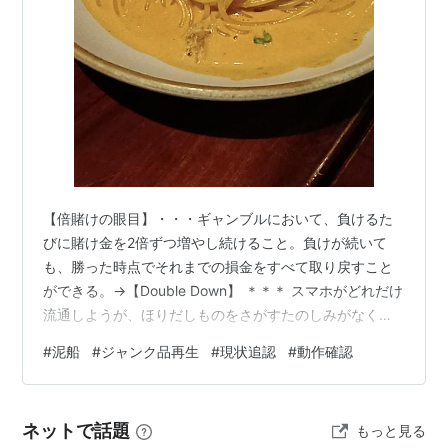
【倍賭けの眼目】・・・ギャンブルにおいて、負けるた
びに賭け金を2倍ずつ増やし続けること。負けが続いて
も、勝った時点でそれまでの損金をすべて取り戻すこと
ができる。→【Double Down】 ＊＊＊ スマホがどれだけ
流通しようが、ほりだしものをさがすたのしみがなくな
ったわけではない。ということで、ジャンク屋めぐりの
#
泥船
#
ジャンク品再生
#
現状追認
#
動作確認
tips。 ・商品の瑕疵が具体的に記されているときは、そ
れ以外に致命的なキズがないことを示唆している。いっ
ぽう、「現状」ということばがついてきたら、ゴミとお
ネットで話題
もっと見る
なじとおもっていい。「現状渡し」となっていて、普通