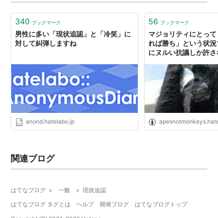
の品と見分けがつかないときは、目が利いていないとい
うことなので、手をださないほう…
340
56
ブックマーク
ブックマーク
男性に多い「現状追認」と「冷笑」に
マジョリティにとって
対して糾弾しますね
れば勝ち」という状況
にヌルい抗議しか許さ
認と同じ - apesnot
anond.hatelabo.jp
apesnotmonkeys.hat
関連ブログ
はてなブログ
>
一般
>
現状追認
はてなブログ タグとは
ヘルプ
開発ブログ
はてなブログトップ