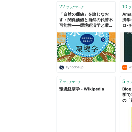
22
10
ブックマーク
ブ
「自然の価値」を論じなお
Ama
す：関係価値と自然の代替不
済学
可能性――環境経済学と環境
ロ-チ
倫理学の対話/篭橋一輝×吉
聡, 
永明弘 - SYNODOS
synodos.jp
w
7
5
ブックマーク
ブ
環境経済学 - Wikipedia
Blo
学で
の「