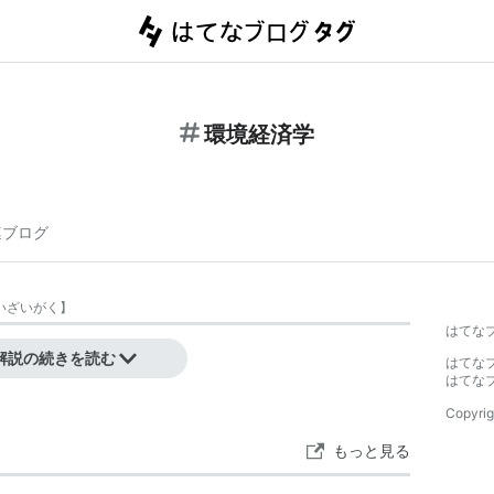
環境経済学
連ブログ
いざいがく
】
はてな
解説の続きを読む
はてな
はてな
Copyrig
もっと見る