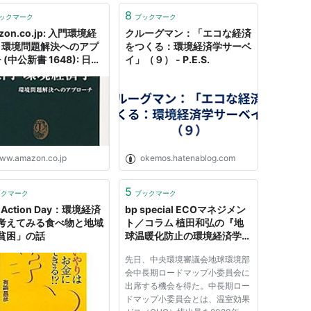
8
ックマーク
ブックマーク
zon.co.jp: 入門環境経
クルーグマン：「エコな経済
: 環境問題解決へのアプ
をつくる：環境経済学サーベ
 (中公新書 1648): 日引
イ」（９） - P.E.S.
有村俊秀: 本
ww.amazon.co.jp
okemos.hatenablog.com
5
ックマーク
ブックマーク
g Action Day：環境経済
bp special ECOマネジメン
考えてみる食べ物と地域
ト／コラム 植田和弘の『地
貧困」の話
球温暖化防止の環境経済学』
「レジリアンス」を温暖化政
先日、中央環境審議会地球環境部
策に生かす
会中長期ロードマップ小委員会に
出席する機会を得た。中長期ロー
ドマップ小委員会とは、温室効果