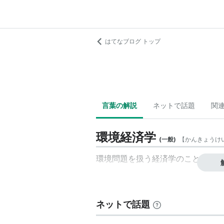
はてなブログ トップ
言葉の解説
ネットで話題
関
環境経済学
(
一般
)
【
かんきょうけ
環境問題を扱う経済学のこと。
ネットで話題