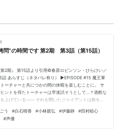
ン（バシン/馬神トッパ）*主演
猪俣ケン）
前
郎の少年時代）
問”の時間です 第2期 第3話（第15話）
主演
（セルジュ）
 第2期』 第15話より引用©春原ロビンソン・ひらけい／
出島サヤカ）
 あらすじ（ネタバレ有り） ▶EPISODE #15 魔王軍
トーチャーと共につかの間の休暇を楽しむことに。 サ
猛）
のヒントを得たトーチャーは早速試そうとして…？過酷な
を上げている—— それを聞いたジャイアントは姫を連
…。また、いつもと少し違うマオマオちゃんの拷問に驚い
ごう
#
白石晴香
#
小林親弘
#
伊藤静
#
田村睦心
…？ 📚出典：TVアニメ『姫様“拷問”の時間です 第2
だ知らない。（じんたん幼少期）
#
声優
たけカカシ幼少期）
のホライゾンII（トゥーサン・ネシンバラ ）