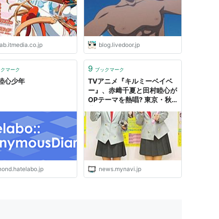
ブ（ヨク・アルバトロサ）
喜久子、堀江由衣インタ
ー
RIDE ON（リュート）
ab.itmedia.co.jp
blog.livedoor.jp
）
9
ックマーク
ブックマーク
017/アベル）
睦心少年
TVアニメ『キルミーベイベ
ー』、赤﨑千夏と田村睦心が
OPテーマを熱唱? 東京・秋
葉原でCD発売記念イベント
達はまだ知らない。（じんたん幼少期）
を開催
（泉光子郎）
nond.hatelabo.jp
news.mynavi.jp
琉）
バロスの翼（久堂ユウキ）
e:Late （ビャクヤ）