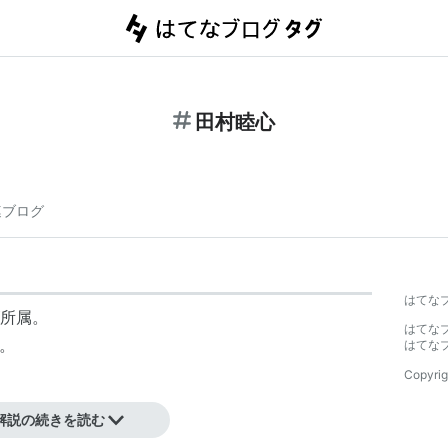
田村睦心
連ブログ
はてな
所属。
はてな
身。
はてな
Copyrig
解説の続きを読む