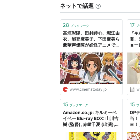
ネットで話題
超速変形ジャイロゼッター（軍司
ヨルムンガンド（ヨナ）*主演
キルミーベイベー（ソーニャ）*
28
17
ブックマーク
ブ
団地ともお（吉本雅人）
高垣彩陽、田村睦心、堀江由
『キ
衣、能登麻美子、下田麻美ら
夏、
凪のあすから（ぎょめんそう）
豪華声優陣が妖怪アニメで夢
ョー
ノブナガン（スーホ）
の共演！｜シネマトゥデイ
イム
バディ・コンプレックス（ラー
バトルスピリッツ烈火魂＜バー
VENUS PROJECT -CLIMAX
学戦都市アスタリスク（カミラ
www.cinematoday.jp
w
機動戦士ガンダム 鉄血のオルフ
15
15
GATE 自衛隊 彼の地にて、斯
ブックマーク
ブ
Amazon.co.jp: キルミーベ
OP
コメット・ルシファー（パトリ
イベー Blu-ray BOX: 山川吉
当！
最弱無敗の神装機竜（ルクス・
樹 (監督), 赤﨑千夏 (出演),
ヨ！
田村睦心 (出演), 高部あい
恵、
紅殻のパンドラ（デヴィッド・
(出演): DVD
愛生