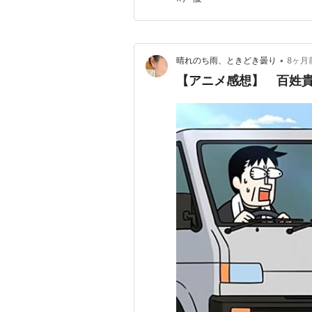
か、1st …
•
晴れのち雨、ときどき曇り
8ヶ月
【アニメ感想】 百姓貴族 