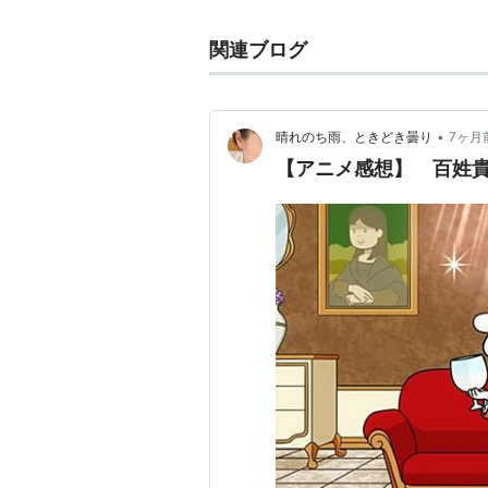
スーパーロボット大戦OGサーガ 魔装
関連ブログ
ラングリッサー リインカーネー
モンスターハンター ストーリー
外画吹き替え
•
晴れのち雨、ときどき曇り
7ヶ月
【アニメ感想】 百姓貴族 
キャリー
テッド
グリーン・ホーネット
SUPER8/スーパーエイト
ナルニア国物語第2章 カスピア
紀元前1万年
ラジオ
藤田咲・田村睦心のなんやかん
電撃のピロト〜ラジオの絆〜