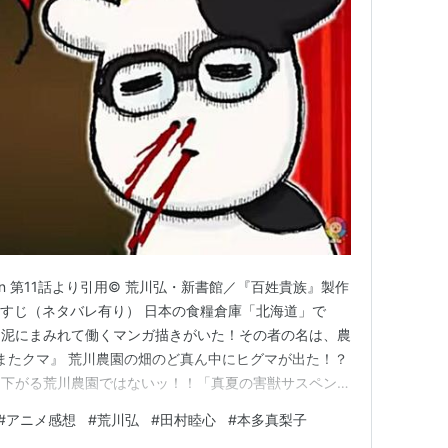
son 第11話より引用© 荒川弘・新書館／『百姓貴族』製作
11話あらすじ（ネタバレ有り） 日本の食糧倉庫「北海道」で
々泥にまみれて働くマンガ描きがいた！その者の名は、農
たまたクマ』 荒川農園の畑のど真ん中にヒグマが出た！？
き下がる荒川農園ではないッ！！「真夏の害獣サスペン
Vアニメ『百姓貴族』公式サイト
#
アニメ感想
#
荒川弘
#
田村睦心
#
本多真梨子
hyakusho/ 感想 2023年、とうとう荒川農園にもクマが！！ 確