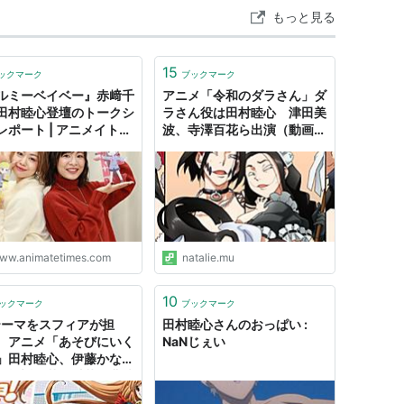
壮太/イレイザー01）
もっと見る
主演
15
ックマーク
ブックマーク
ルミーベイベー』赤﨑千
アニメ「令和のダラさん」ダ
田村睦心登壇のトークシ
ラさん役は田村睦心 津田美
レポート | アニメイトタ
波、寺澤百花ら出演（動画あ
ズ
り / コメントあり） - コミッ
クナタリー
シャ・ハッカライネン）
ニングソウル＞
（紫鬼神蘭丸）
-（ケンタ）
・パレート）
ww.animatetimes.com
natalie.mu
ェンズ（ライド・マッス）
10
く戦えり（ヴィフィータ・エ・カティ）
ックマーク
ブックマーク
テーマをスフィアが担
田村睦心さんのおっぱい :
ック・ヤン）
 アニメ「あそびにいく
NaNじぇい
アーカディア）
」田村睦心、伊藤かな
戸松遥、花澤香菜、豊崎
リンチ）
、高垣彩陽、寿美菜子、