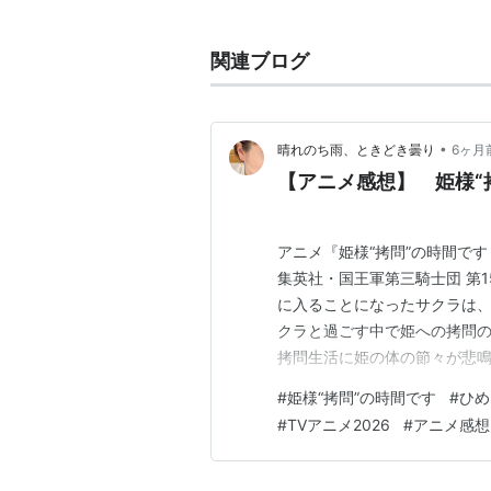
TVアニメ
関連ブログ
バトルスピリッツ 少年突破バシ
あにゃまる探偵 キルミンずぅ（
明日のよいち！（マサシ）
•
晴れのち雨、ときどき曇り
6ヶ月
よくわかる現代魔法（姉原聡史
【アニメ感想】 姫様“拷
あそびにいくヨ！（嘉和騎央）*
のだめカンタービレ フィナーレ
アニメ『姫様“拷問”の時間です
生徒会役員共/生徒会役員共＊（
集英社・国王軍第三騎士団 第15話
おとめ妖怪 ざくろ（桐）
に入ることになったサクラは、
それでも町は廻っている（嵐山
クラと過ごす中で姫への拷問
みつどもえ（小金井）
拷問生活に姫の体の節々が悲鳴
リタとナントカ（ベルティユ）
れてとある場所に赴くことに
#
姫様“拷問”の時間です
#
ひめ
た姫は、屈してしまうのだろうか
あの日見た花の名前を僕達はま
#
TVアニメ2026
#
アニメ感想
期』公式サイトhttps…
NARUTO-ナルト- 疾風伝（は
境界線上のホライゾン/境界線上