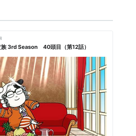
機神F COFFIN OF THE END（アディーナム）
ション -転生-（ユリアン・カルザス）
ズ（主人公(男の子)）
前
3rd Season 40頭目（第12話）
ン王子の角笛
や