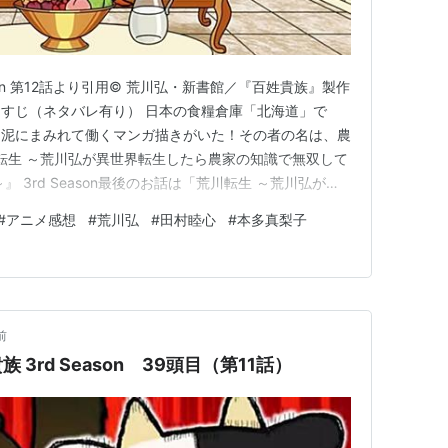
ブエノス！でィあす
ナリティ
son 第12話より引用© 荒川弘・新書館／『百姓貴族』製作
12話あらすじ（ネタバレ有り） 日本の食糧倉庫「北海道」で
ジオ》
々泥にまみれて働くマンガ描きがいた！その者の名は、農
川転生 ～荒川弘が異世界転生したら農家の知識で無双して
 3rd Season最後のお話は「荒川転生 ～荒川弘が異
双してガチの貴族になっちゃった件 ～」！ひょんなこ
#
アニメ感想
#
荒川弘
#
田村睦心
#
本多真梨子
る農家力を使って異世界で無双をするお話です。そのカギ
前
3rd Season 39頭目（第11話）