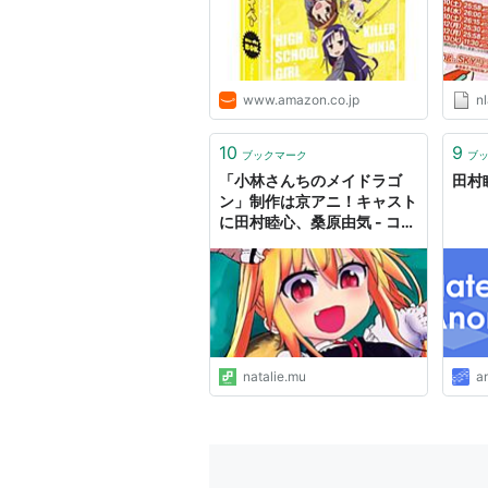
バトルスピリッツ ダブルドライ
井上
ビュ
モンスターハンター ストーリーズ 
OVA
www.amazon.co.jp
nl
機動戦士ガンダムUC（ディクバ
10
9
ブックマーク
ブ
サイボーグ009VSデビルマン（0
「小林さんちのメイドラゴ
田村
ン」制作は京アニ！キャスト
劇場アニメ
に田村睦心、桑原由気 - コミ
ックナタリー
劇場版あの日見た花の名前を僕
デジモンアドベンチャー tri. 
ゲーム
natalie.mu
a
ガールフレンド（仮）（君嶋里
クリミナルガールズ （ミウ）
超速変形ジャイロゼッター アル
UNDER NIGHT IN-BIRTH Ex