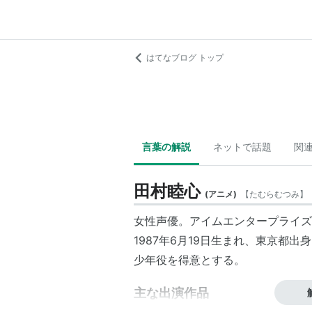
はてなブログ トップ
言葉の解説
ネットで話題
関
田村睦心
(
アニメ
)
【
たむらむつみ
】
女性声優。アイムエンタープライズ
1987年6月19日生まれ、東京都出
少年役を得意とする。
主な出演作品