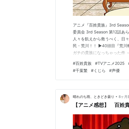
ラジオどっとあい 田村睦心の
VOICE CREW *22代目パーソ
ごぶごぶちゃん
アニメ『百姓貴族』3rd Sea
キルミーベイベー 殺し屋ラジオ
委員会 3rd Season 第
最弱無敗の無線通信《ウェブラ
人々を飢えから救うべく、日
民・荒川！！ ▶40頭目『荒
リスト::声優/た行
ガチの貴族になっちゃった件 ～』
世界転生したら農家の知識で無
#
百姓貴族
#
TVアニメ2025
とから異世界に転生！？溢れ
#
千葉繁
#
くじら
#
声優
を握る農作物…
•
晴れのち雨、ときどき曇り
8ヶ月
【アニメ感想】 百姓貴族 