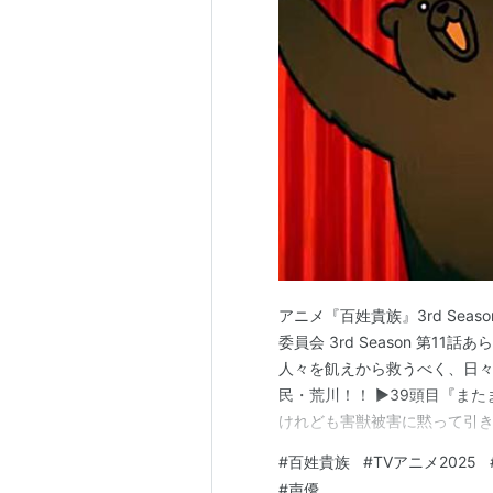
アニメ『百姓貴族』3rd Sea
委員会 3rd Season 第
人々を飢えから救うべく、日
民・荒川！！ ▶39頭目『ま
けれども害獣被害に黙って引
ス、開幕です。」 📚出典：T
#
百姓貴族
#
TVアニメ2025
https://x.com/anime_
#
声優