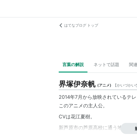
はてなブログ トップ
言葉の解説
ネットで話題
関
界塚伊奈帆
(
アニメ
)
【
かいづかい
2014年7月から放映されている
このアニメの主人公。
CVは
花江夏樹
。
新芦原市の芦原高校に通う地球人の