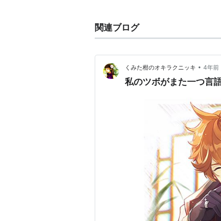
2月7日生まれの15歳。身長164c
ヘブンズ・フォールによる天変地異
関連ブログ
二人暮らし。学力・軍事教練共に主
冷静沈着な性格だが、僅かな情報か
けの作戦立案能力とカタフラクト操
•
くみた柑のオキラクニッキ
4年前
私のツボがまた一つ言