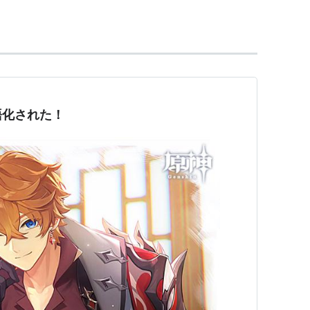
m、血液型はAB型。
で両親を亡くしてからは姉のユキに育てられ、姉と
席を修めるほど優秀。
ら敵機の特性・弱点を見抜く能力が高く、軍人顔負
縦技量を持つ。
語化された！