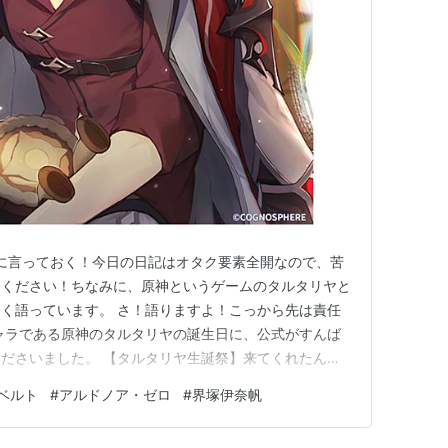
に言っておく！今日の日記はオタク要素全開なので、苦
てください！ちなみに、原神というゲームのタルタリヤと
く語っています。 さ！語りますよ！こっから先は責任
ャラである原神のタルタリヤの誕生日に、公式がすんば
ださいました。 【タルタリヤ生誕祭】来てくれたんだ
っていないようだ…その目を見れば分かるさ。そうだ、テ
ベルト
#
アルドノア・ゼロ
#
界塚伊奈帆
頼まれてね。あの子は君がうちに遊びに来るのを楽しみに
よりも寒い。しっかり着込ん…