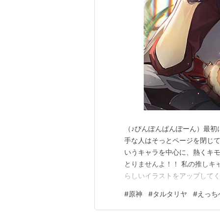
（♪ぴんぽんぱんぽーん）最初
手な人はそっとページを閉じ
いうキャラを中心に、熱くキモ
とりませんよ！！ 私の推しキ
らしいイラストをアップしてく
ね、相棒！どうやら鍛錬は怠
#
原神
#
タルタリヤ
#
えっち
ウセルから独眼坊を渡すよう
してるよ。スネージナヤは璃月