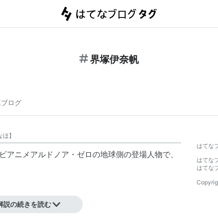
界塚伊奈帆
連ブログ
なほ
】
はてな
テレビアニメアルドノア・ゼロの地球側の登場人物で、
はてな
はてな
Copyrig
高校1年生。
解説の続きを読む