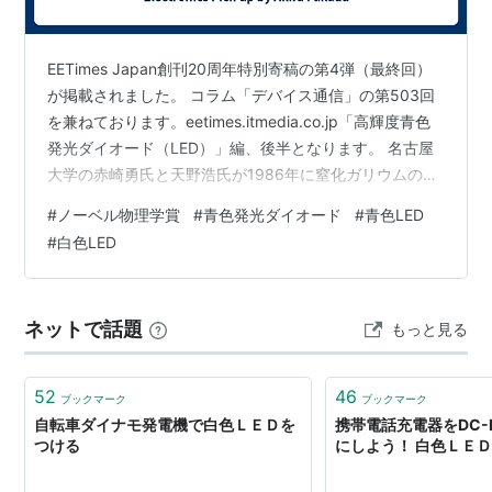
EETimes Japan創刊20周年特別寄稿の第4弾（最終回）
が掲載されました。 コラム「デバイス通信」の第503回
を兼ねております。eetimes.itmedia.co.jp「高輝度青色
発光ダイオード（LED）」編、後半となります。 名古屋
大学の赤崎勇氏と天野浩氏が1986年に窒化ガリウムの単
結晶成長に成功してから、2014年にノーベル物理学賞を
#
ノーベル物理学賞
#
青色発光ダイオード
#
青色LED
受賞するまでを描いております。 日亜化学工業で中村修
#
白色LED
二氏が窒化ガリウムLEDを手掛けるのが1989年のことで
す。中村氏も2014年のノーベル物理学賞を共同受賞して
います。 本寄稿でも述べていますが、自分は「高温超伝
ネットで話題
もっと見る
導」のニュースや解説などに関わって…
52
46
ブックマーク
ブックマーク
自転車ダイナモ発電機で白色ＬＥＤを
携帯電話充電器をDC-
つける
にしよう！ 白色ＬＥ