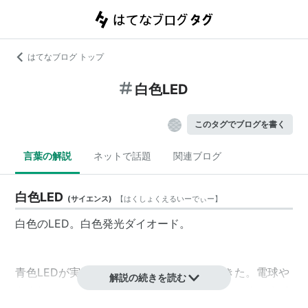
はてなブログ トップ
白色LED
このタグでブログを書く
言葉の解説
ネットで話題
関連ブログ
白色LED
(
サイエンス
)
【
はくしょくえるいーでぃー
】
白色のLED。
白色発光ダイオード
。
青色LEDが実用化されたことにより実現できた。電球や
解説の続きを読む
蛍光灯に比べて余分な熱を消費しないので低電力で高感