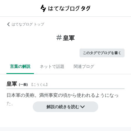
はてなブログ トップ
皇軍
このタグでブログを書く
言葉の解説
ネットで話題
関連ブログ
皇軍
(
一般
)
【
こうぐん
】
日本軍の美称。満州事変の頃から使われるようになっ
た。
解説の続きを読む