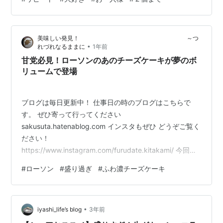
美味しい発見！ ～つ
•
れづれなるままに
1年前
甘党必見！ローソンのあのチーズケーキが夢のボ
リュームで登場
ブログは毎日更新中！ 仕事日の時のブログはこちらで
す。 ぜひ寄って行ってください
sakusuta.hatenablog.com インスタもぜひ どうぞご覧く
ださい！
https://www.instagram.com/furudate.kitakami/ 今回は
これ！ ４７パーセント増量 ローソンの盛りすぎチャレン
#
ローソン
#
盛り過ぎ
#
ふわ濃チーズケーキ
ジ！ ふわ濃チーズケーキ めったに売っていないので 手
に入れるのが非常に困難です。 www.lawson.co.jp 知り
合いの方から頂いてGET！ チーズケーキ好きにはたまら
•
ない！ ローソンのデカ盛りチャレンジ ふわ濃いチーズケ
iyashi_life’s blog
3年前
ーキは、 その名の通り“デカ盛り”で贅沢感たっぷりの…