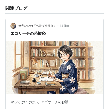
関連ブログ
•
兼光ななの「七転び八起き」
14日前
エゴサーチの恐怖😱
やってはいけない、エゴサーチのお話