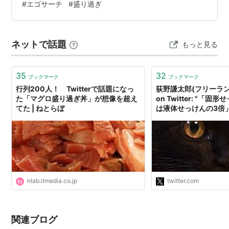
#
エゴサーチ
#
盛り過ぎ
ネットで話題
もっと見る
35
32
ブックマーク
ブックマーク
行列200人！ Twitterで話題になっ
荻野謙太郎(フリーラ
た「マグロ盛り過ぎ丼」が想像を超え
on Twitter: "「
てた | ねとらぼ
は液体せっけんの3倍
ぎなツイートが流れて
形せっけんは使用中に
度が高く、厚生労働省
施設における感染対策
は「必ず液体石けんを
って… https://t.co/
nlab.itmedia.co.jp
twitter.com
関連ブログ