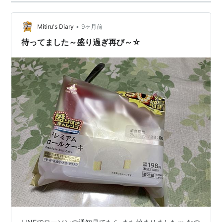
•
Mitiru's Diary
9ヶ月前
待ってました～盛り過ぎ再び～☆