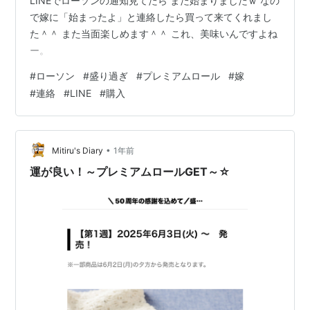
LINEでローソンの通知見てたら また始まりましたｗ なの
で嫁に「始まったよ」と連絡したら買って来てくれまし
た＾＾ また当面楽しめます＾＾ これ、美味いんですよね
ー。
#
ローソン
#
盛り過ぎ
#
プレミアムロール
#
嫁
#
連絡
#
LINE
#
購入
•
Mitiru's Diary
1年前
運が良い！～プレミアムロールGET～☆