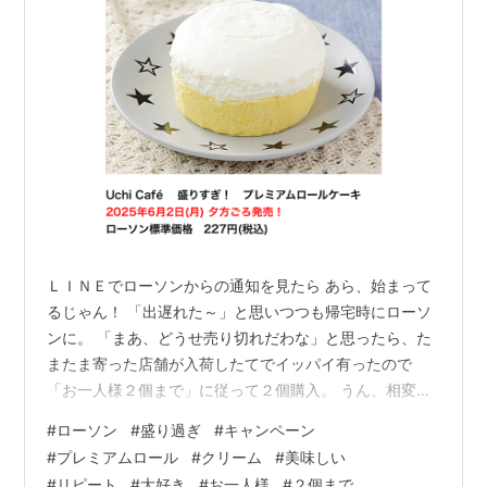
ＬＩＮＥでローソンからの通知を見たら あら、始まって
るじゃん！ 「出遅れた～」と思いつつも帰宅時にローソ
ンに。 「まあ、どうせ売り切れだわな」と思ったら、た
またま寄った店舗が入荷したてでイッパイ有ったので
「お一人様２個まで」に従って２個購入。 うん、相変わ
らずの盛り過ぎですな（笑） これ美味しいのよね。 嫁も
#
ローソン
#
盛り過ぎ
#
キャンペーン
大好き。 来週火曜までなので、買えたらあと１回位は買
#
プレミアムロール
#
クリーム
#
美味しい
って食べたいな～＾＾
#
リピート
#
大好き
#
お一人様
#
２個まで