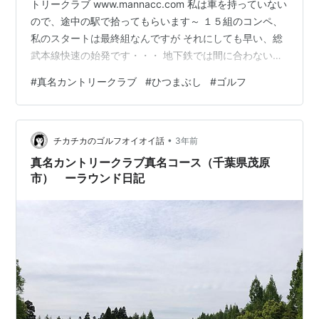
トリークラブ www.mannacc.com 私は車を持っていない
ので、途中の駅で拾ってもらいます～ １５組のコンペ、
私のスタートは最終組なんですが それにしても早い、総
武本線快速の始発です・・・ 地下鉄では間に合わないの
で、錦糸町までタクシー、何とか乗れました～ ピーカ
#
真名カントリークラブ
#
ひつまぶし
#
ゴルフ
ン・快晴・ちょい風あり 一番のお楽しみ～ プラスちょっ
とでひつまぶしが頂けます～ 残りはお出汁をかけて
www.hkt1989.com さあ、午後の部スタート こんなショ
•
ート乗るかね、何とか池は越えました（笑） 参加賞はこ
チカチカのゴルフオイオイ話
3年前
ちら この後は千葉に戻って反省会！ www.hkt19…
真名カントリークラブ真名コース（千葉県茂原
市） ーラウンド日記