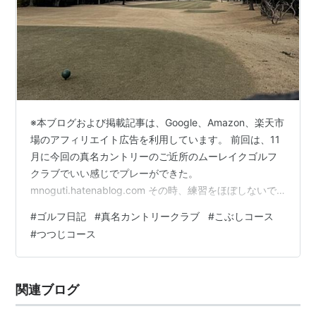
※本ブログおよび掲載記事は、Google、Amazon、楽天市
場のアフィリエイト広告を利用しています。 前回は、11
月に今回の真名カントリーのご近所のムーレイクゴルフ
クラブでいい感じでプレーができた。
mnoguti.hatenablog.com その時、練習をほぼしないで
それなりの内容だったので、今回は少しだけ練習してい
#
ゴルフ日記
#
真名カントリークラブ
#
こぶしコース
るので、少なくとも前回なみのスコアで回れるだろうと
#
つつじコース
思ってプレーに入って行ったのだが・・・。 なかなかい
いコースだった www.mannacc.com 真名カントリークラ
ブ 結果は以下、ご覧の通り。 こぶしコース
関連ブログ
1（10,2:5）：出だしから2桁はやばいと思った 2（9,3:…