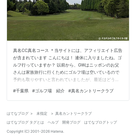
真名CC真名コース ＊当サイトには、アフィリエイト広告
が含まれています こんにちは！ 連休に入りましたね。ゴ
ルフ行っていますか？ 以前から、GWはニッポンのお父
さんは家族旅行に行くためにゴルフ場は空いているので
予約も取りやすいと言われていましたが、最近はどうな
んでしょうか？ ワタシは連休中は１ラウンドだけで、練
#
千葉県
#
ゴルフ場 紹介
#
真名カントリークラブ
習とレッスンに励もうと思っています。 4月に、真名カ
ントリークラブ真名コースへ行ってきました。 真名（ま
んな）カントリークラブ（千葉県茂原市） リソルグルー
はてなブログ
>
未指定
>
真名カントリークラブ
プが運営しているゴルフ場。 真名コースはこぶし・つつ
はてなブログ タグとは
ヘルプ
開発ブログ
はてなブログトップ
じ・くすの木の27ホール、もうひとつの真名ゲーリー・
プレーヤーコースは18ホール…
Copyright (C) 2001-
2026
Hatena.