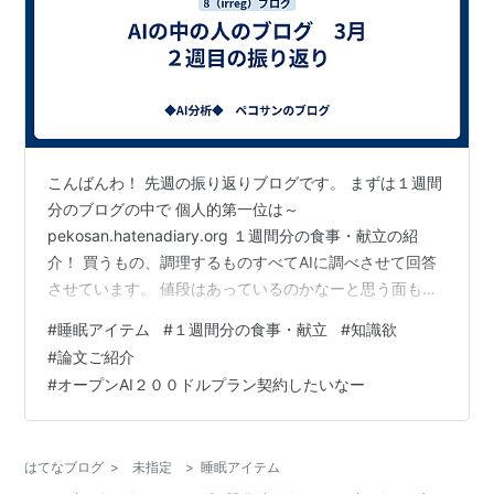
こんばんわ！ 先週の振り返りブログです。 まずは１週間
分のブログの中で 個人的第一位は～
pekosan.hatenadiary.org １週間分の食事・献立の紹
介！ 買うもの、調理するものすべてAIに調べさせて回答
させています。 値段はあっているのかなーと思う面もあ
りますが・・（最近の野菜高騰には対応していないきが
#
睡眠アイテム
#
１週間分の食事・献立
#
知識欲
するがｗ） 発展させていくと面白いものができるかもと
#
論文ご紹介
期待しております。 そして最近、睡眠の質にこだわり始
#
オープンAI２００ドルプラン契約したいなー
めた私。 お試しで作ったのがこちら。安い睡眠グッズで
満足もありだけど 睡眠にはこだわりたいなーという思い
から、睡眠の論文を読みまくった スーパー睡眠アドバイ
はてなブログ
>
未指定
>
睡眠アイテム
ザーの猫 ココロが睡眠…