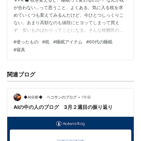
が合わない…って思うこと、よくある。気に入る枕を求
めていくつも変えてみるんだけど、今ひとつしっくりこ
ない。あまり高額なのも値段にヒヨッてしまって買え
ず、安いものばかりってことになる。そんな枕難民の
私。 あるとき、妻が「これ、テレビで見たんだけど良さ
#
使ったもの
#
枕
#
睡眠アイテム
#
60代の睡眠
そうじゃない？」と言って教えてくれたのが、
#
寝具
BlueBlood（ブルーブラッド） マットレスピロー “チャン
ドラ” だった。 さっそく手に入れて、枕を見ての一言。
「枕っていうか、これ「坂」やん…」。 ■ チャンドラ
関連ブログ
は“頭だけじゃなく上半身を預ける枕” 驚いたのはやはり
そのフォルム。 普通の枕は、マ…
•
◆AI分析◆ ペコサンのブログ
1年前
AIの中の人のブログ 3月２週目の振り返り