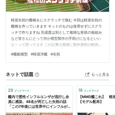
軽巡矢矧の艦橋をにスクラッチで挑む 今回は軽巡矢矧の
艦橋を作っていきます キットのものは使用せずにスクラ
ッチで作りますね 完成度は別として複雑な形状の箱組み
など皆さんにとって何か模型製作の手助けになるといい
な～って思ってます この記事の最後に製作過程の動画を
貼ってますので合わせてご覧ください プラ材と金属材で
#
艦船模型
#
軽巡洋艦
#
矢矧
艦橋のスクラッチ いつも通りエッチングパーツや３Dプ
リンターなどのアフターパーツは使わずに全て自作で挑
んでます 少しの技術とアイデア、そして気合で乗り切り
ネットで話題
もっと見る
ます！ オーバースケールなんか1/700スケールではそん
なに気にしなくていいと個人的には思ってます とにかく
製作を楽しむ！これだけですね…
28
18
ブックマーク
ブックマーク
艦内で悪性インフルエンザが流行し全
【MMD艦これ】 
員に感染、48名が死亡した矢矧の話
【モデル配布】
「この7年後には世界中にインフルが
パンデミックして…」