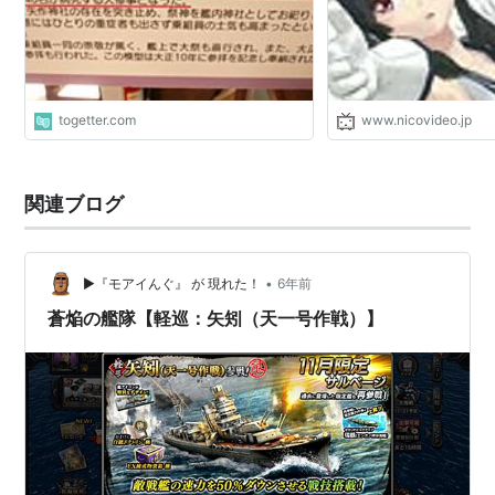
togetter.com
www.nicovideo.jp
関連ブログ
•
▶『モアイんぐ』 が 現れた！
6年前
蒼焔の艦隊【軽巡：矢矧（天一号作戦）】