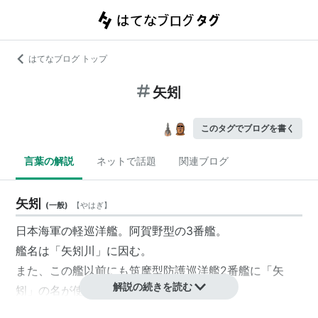
はてなブログ トップ
矢矧
このタグでブログを書く
言葉の解説
ネットで話題
関連ブログ
矢矧
(
一般
)
【
やはぎ
】
日本海軍の軽巡洋艦。阿賀野型の3番艦。
艦名は「矢矧川」に因む。
また、この艦以前にも筑摩型防護巡洋艦2番艦に「矢
解説の続きを読む
矧」の名が使われている。
後に海上保安庁のやはぎ型巡視船のネームシップとして