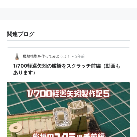
名前が受け継がれた。
略歴
1941年11月11日、阿賀野型3番艦として佐世保海軍工廠
関連ブログ
で起工。
1942年10月25日、進水。
1943年12月29日、竣工。
•
艦船模型を作ってみようよ！
2年前
1/700軽巡矢矧の艦橋をスクラッチ前編（動画も
矢矧
あります）
(
一般
)
【
やはぎ
】
矢を矧(は)ぐこと。また、それを職業とする人。
矢師
。