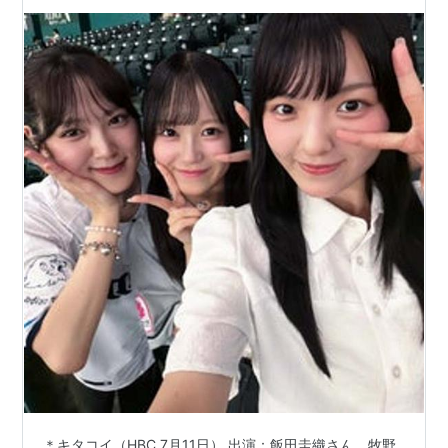
年7月
みと共に出演。
5日-
2004
：
「美勇伝」としてデビュー。デビューシングル「恋のヌ
年9月
ケガラ」を発売。
23日
2004
：
テレビ東京「魔女っ娘。梨華ちゃんのマジカル美勇伝」
年10
スタート。
月4日
2004
：
CBCラジオ「美勇伝 石川梨華のちゃんちゃか★チャー
年11月
ミー！」にて「しらたまの歌」公開。
4日
2004
：
「あややムwithエコハムず」のC/W「エコのワルツ」で
年11月
エコモニ。CDデビュー。
26日
2004
：
写真集「華美（hana-bi）」発売。
年12月
10日
2003
：
NHKBSハイビジョンドラマ「ラストプレゼント」に安
＊キタコイ（HBC 7月11日） 出演：飯田圭織さん、牧野