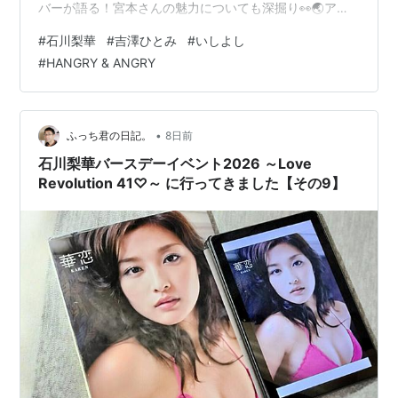
バーが語る！宮本さんの魅力についても深掘り👀🌏アン
2001
：
シングル「ザ☆ピ〜ス！」にてセンターポジション担
ジュルム「Celebrate! Celebrate!」をパフォーマンス
#
石川梨華
#
吉澤ひとみ
#
いしよし
年7月
当。
🎊… pic.twitter.com/iMwZHCigb4 — Hello! Music Lab。
25日
#
HANGRY & ANGRY
【番組公式】 (@hellolab_tx) July 24, 2026 ／深夜1時か
2001
：
写真集「Rika Ishikawa」発売。
ら今夜の #ハロラボ は！＼🔍宮本佳林「HANAKIN」宮本
年8月
さ…
3日
•
ふっち君の日記。
8日前
2001
：
テレビ東京「ハロー！モーニング。」にて「ハロプロニ
石川梨華バースデーイベント2026 ～Love
年10
ュース」スタート。
Revolution 41♡～ に行ってきました【その9】
月7日
2002
：
写真集「石川梨華」発売。
年
6月
22日
2002
：
シャッフルユニット「セクシー8」に参加。
年7月
3日
2002
：
ユニット再編に伴い「
タンポポ
」リーダーに就任。
年9月