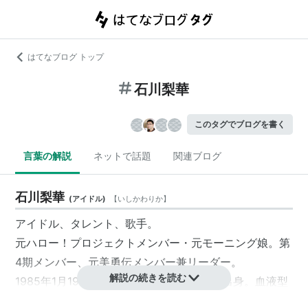
はてなブログ トップ
石川梨華
このタグでブログを書く
言葉の解説
ネットで話題
関連ブログ
石川梨華
(
アイドル
)
【
いしかわりか
】
アイドル、タレント、歌手。
元ハロー！プロジェクトメンバー・元モーニング娘。第
4期メンバー、元美勇伝メンバー兼リーダー。
解説の続きを読む
1985年1月19日生まれ。神奈川県横須賀市出身。血液型
A型。身長157.3センチ。