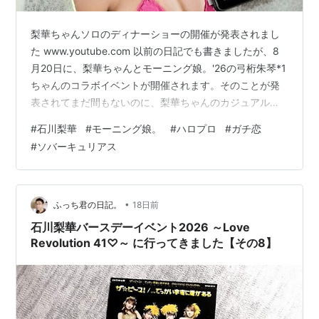
2003
：
日本食肉消費総合センター「Jビーフ」キャラクター
年
3月
に。
梨華ちゃんソロのディナーショーの開催が発表されまし
2003
：
シャッフルユニット「7AIR」に参加。
た www.youtube.com 以前の日記でも書きましたが、8
年7月
月20日に、梨華ちゃんとモーニング娘。'26の弓桁朱琴*1
9日
ちゃんのコラボイベントが開催されます。そのことが発
2003
：
フットサル「ハロプロ選抜チーム（ガッタスの前身）」
表されてまだ間もないのに、梨華ちゃんのカジュアルデ
年10
に参加。
ィナーショーの開催が発表されました。その名も『石川
月29
#
石川梨華
#
モーニング娘。
#
ハロプロ
#
ガチ恋
日
梨華カジュアルディナーショー2026 ～チュッ！梨華パ～
#
ソバーキュリアス
ティ♡～』。25年前に梨華ちゃんが所属していたユニッ
2003
：
ユニット「ROMANS」に参加。
ト、三人祭*2の名曲『チュッ！夏パ～ティ』を意識して
年8月
いるのでしょう。一度でいいから、梨華ちゃんに「チュ
20日
ッ！」ってされてみたいものです。ほっぺでもいいか
•
ふっち君の日記。
18日前
2003
：
映画「17才 旅立ちのふたり」に藤本美貴と共に出演。
ら。 M-line…
石川梨華バースデーイベント2026 ～Love
年9月
13日
Revolution 41♡～ に行ってきました【その8】
2003
：
「モーニング娘。おとめ組」としてユニット参加。
年9月
18日
2003
：
TBSラジオ「タンポポ編集部 OH-SO-RO！」最終回。