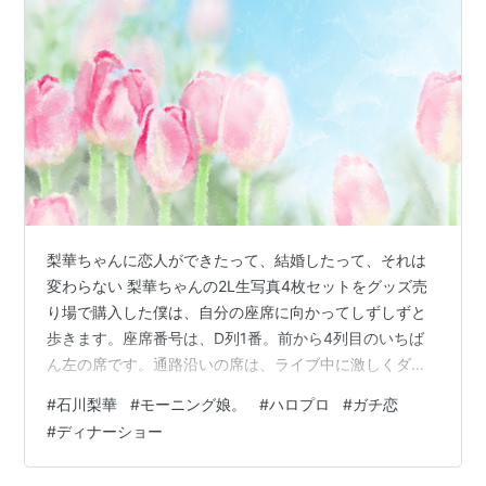
年10
月26
日
2005
：
「美勇伝ライブツアー2005秋 美勇伝説II〜クレナイの
年10
季節〜」4都市7公演。
月30
日
2005
：
道重さゆみとのオムニバス写真集「エンジェルズ」発
年11月
売。
16日
梨華ちゃんに恋人ができたって、結婚したって、それは
2005
：
「第56回NHK紅白歌合戦」にて「DEF.DIVA」「ドリー
年12月
ムモーニング娘。」の一員として参加。
変わらない 梨華ちゃんの2L生写真4枚セットをグッズ売
31日
り場で購入した僕は、自分の座席に向かってしずしずと
歩きます。座席番号は、D列1番。前から4列目のいちば
2006
：
美勇伝シングル「一切合切 あなたに?あ・げ・る♪」発
ん左の席です。通路沿いの席は、ライブ中に激しくダン
年
5月
売。
10日
スするオタクにとっては神席らしいのですが、ライブ中
#
石川梨華
#
モーニング娘。
#
ハロプロ
#
ガチ恋
に身体をゆらゆらさせるだけの僕にとっても、じつは神
2006
：
「リボンの騎士 ザ・ミュージカル」にて「フランツ王
#
ディナーショー
席です。なんとなれば、いつでもすぐにお手洗いに行く
年8月1
子」を中心に「牢番ピエール・淑女」の三役。
日
ことができるからです。ここ数年の僕は歳のせいかお小