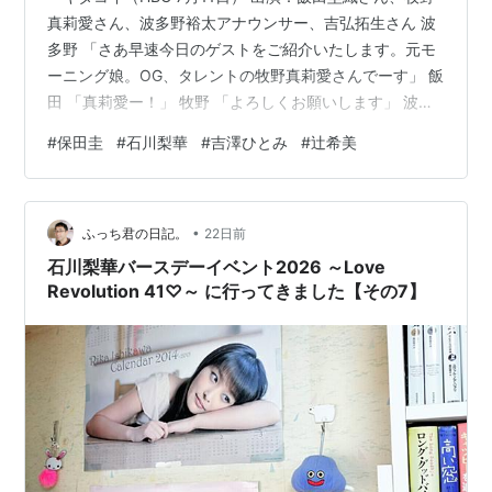
年12月
倍なつみと共に出演。（24日地上波放送）
真莉愛さん、波多野裕太アナウンサー、吉弘拓生さん 波
21日
多野 「さあ早速今日のゲストをご紹介いたします。元モ
2004
：
劇場版とっとこハム太郎「ハム太郎とふしぎのオニの絵
ーニング娘。OG、タレントの牧野真莉愛さんでーす」 飯
年12月
本塔」に声優として参加。
田 「真莉愛ー！」 牧野 「よろしくお願いします」 波多
23日
野 「初登場」 飯田 「卒業したてホヤホヤですけれど
#
保田圭
#
石川梨華
#
吉澤ひとみ
#
辻希美
2004
：
テレビ東京「魔女っ娘。梨華ちゃんのマジカル美勇伝」
も」 牧野 「そうなんです」 卒コンの映像が流れまし
年12月
最終回。
た。 牧野 「もうOGって呼ばれるんだなって今初めてだ
24日
ったのでドキドキだったんですけど、飯田さん先日は卒
•
業のコンサートに来て下さってありがとうございまし
ふっち君の日記。
22日前
2005
：
美勇伝シングル「カッチョイイゼ！JAPAN」発売。
年
3月
た」 飯田 「いえいえこちらこそ。もうね真莉愛ちゃんの
石川梨華バースデーイベント2026 ～Love
2日
お披露目を私見てま…
Revolution 41♡～ に行ってきました【その7】
2005
：
FM-FUJIラジオ「B.B.L.」スタート。
年4月
3日
2005
：
「モーニング娘。コンサートツアー2005春〜第六感 ヒ
年5月
ット満開！〜」最終日の日本武道館公演にてモーニング
7日
娘。を卒業。
2005
：
美勇伝シングル「紫陽花アイ愛物語」を発売。