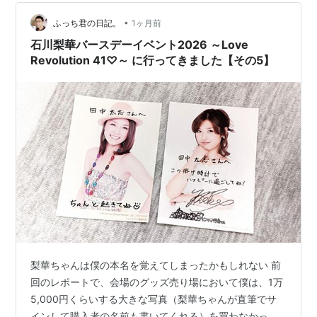
水が近いため、トイレに行きやすい席かどうかはかなり
2006
：
CBCラジオ「美勇伝 石川梨華のちゃんちゃか★チャー
重要なのです。 しかし、通路沿いの神席とは言え、公演
•
ふっち君の日記。
1ヶ月前
年9月
ミー！」最終回。
22日
中にそういう状況にならないに越したことはあ…
石川梨華バースデーイベント2026 ～Love
Revolution 41♡～ に行ってきました【その5】
2006
：
映画「スケバン刑事コードネーム＝麻宮サキ」に「
秋山
年9月
レイカ
」役で出演。
30日
2006
：
NRNネット系列ラジオ「
美勇伝のbeauty hour21
」放送
年10
開始。
月6日
2006
：
「美勇伝ライブツアー2006秋 美勇伝説III〜愛すCREAM
年11月
とMyプリン〜」3都市6公演。
18日
2006
：
美勇伝シングル「愛すクリ〜ムとMyプリン」発売。
年11月
22日
梨華ちゃんは僕の本名を覚えてしまったかもしれない 前
2006
：
写真集「Oui, mon amour（ウィ・モナムール）」発
回のレポートで、会場のグッズ売り場において僕は、1万
年12月
売。
5,000円くらいする大きな写真（梨華ちゃんが直筆でサ
18日
インして購入者の名前も書いてくれる）を買わなかっ