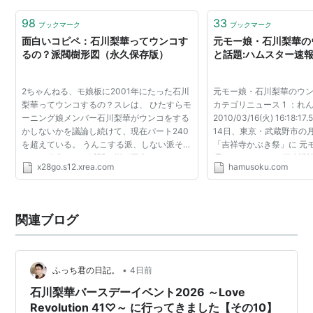
いかと聞かれる事が多い。これは歌唱の個性にも現れ、
トボックス…
98
33
ブックマーク
ブックマーク
石川が中心となった楽曲はおしなべて彼女のカラーが強
面白いコピペ：石川梨華ってウンコす
元モー娘・石川梨華の
い。その点も含めメンバーから「キショい（気色悪
るの？派閥樹形図（永久保存版）
と話題:ハムスター速
い）」と揶揄されることがある。発言内容が「サムイ
（寒い）」と後輩からも指摘されることがあるが、本人
2ちゃんねる、モ娘板に2001年にたった石川
元モー娘・石川梨華のウ
梨華ってウンコするの？スレは、 ひたすらモ
カテゴリニュース 1 ：れん
は「そう言われるのが嬉しい」とのこと。このような個
ーニング娘メンバー石川梨華がウンコをする
2010/03/16(火) 16:18:17.
性からテレビ東京「ハロモニ。」の「ハロモニ。劇場」
かしないかを議論し続けて、現在パート240
14日、東京・武蔵野市の
を超えている。 うんこする派、しない派それ
「吉祥寺かぶき祭」に 元
における「頑固トメ子」「幸うす子」、「チャレモ
ぞれ細分化された派閥を樹形図化したのが下
澤ひとみ（24）と石 川梨
ニ。」から「ハロプロニュース」を経て生まれた「チャ
x28go.s12.xrea.com
hamusoku.com
の図である。 「肛門は無いがウンコはする」
ニット、HANGRY＆AN
というのが中立派...
たが、石川の顔が 衝撃的な劣
ーミー石川」などのキャラクターが成立している。この
「チャーミー」はスタッフの命名だが、現在では活字媒
関連ブログ
体に使われる程度に浸透している。モーニング娘。時代
のシングルでも「ザ☆ピ〜ス！」や「シャボン玉」など
女心を間奏で語る「長台詞」を担当するなど、石川の個
•
ふっち君の日記。
4日前
性として認識されている。ファンクラブ限定シングル
石川梨華バースデーイベント2026 ～Love
「理解して！＞女の子」や、日本食肉消費総合センター
Revolution 41♡～ に行ってきました【その10】