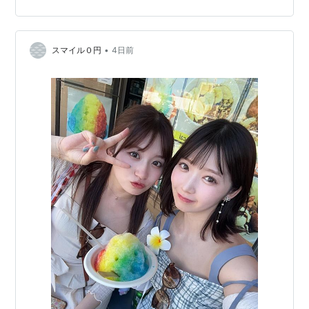
くったので、もし5分ほどお時間ありましたらぜひご視聴
交友関係
ください。そしてこのブログに戻ってきて、以下の続き
モー娘。加入直後から当時年少だった辻加護の世話を買
をお読みくださったら、僕は欣喜雀躍します。スズメの
って出るなど後輩の面倒見が良い。第4期メンバーの吉
ように飛び跳ねます。この『ザ☆ピ～ス！』に関して
•
スマイル０円
4日前
は、2か月間くらい毎日練習をし…
澤ひとみ、辻希美、加護亜依との繋がりを大切にしてい
る。同期である吉澤ひとみとの付き合いは良く取沙汰さ
れるが、仲良しという単純な言葉で表現出来るほど浅は
かな関係ではないようである。ファンは「いしよし」等
と呼ぶ。一方2000年6月の日本テレビ特番にてハワイで
ロケを行った際、メロン記念日の柴田あゆみと親交を深
めた。以降はプライベートでも親友となり、後の「二人
ゴト〜梨華ちゃんと柴ちゃん〜」では他のメンバーと話
す柴田を指し「柴ちゃん他の人にとられるんじゃない
か」と不安になったと発言したこともある。ファンは
「いししば」と呼ぶ。モー娘。を経て「エコモニ。」で
ユニットを組む道重さゆみとは師弟関係にあるが、石川
が道重に甘えたりしたエピソードから同等の立場で付き