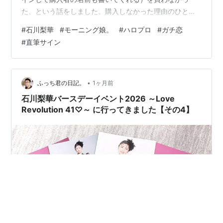
2007
：
DVD「アロハロ！石川梨華 DVD」発売。
た、という話をしました。購入しなかった理由のひとつ
年
3月
は、いちじるしい物価高などによるお財布の心もとなさ
7日
#
石川梨華
#
モーニング娘。
#
ハロプロ
#
ガチ恋
であったのだけど、梨華ちゃんの直筆サイン入り生写真
#
直筆サイン
2007
：
美勇伝シングル「恋するエンジェルハート」発売。
をすでに所有していることも、その理由のひとつでし
年5月
た。 僕はM-line club*1の通販で、梨華ちゃんの目覚まし
23日
時計を買ったことがあり、そのときに抽選で梨華ちゃん
2007
：
「美勇伝ライブツアー2007初夏 美勇伝説IV〜ウサギと
の直筆サイン入り生写真が当たったのです。しかも僕の
•
ふっち君の日記。
1ヶ月前
年5月
天使〜」3都市5公演。
名前も書いてあって、とても感動…
石川梨華バースデーイベント2026 ～Love
26日
Revolution 41♡～ に行ってきました【その4】
2007
：
写真集「アビュー」発売。
年8月
22日
2007
：
美勇伝シングル「じゃじゃ馬パラダイス」発売。
年9月
26日
2008
：
美勇伝が同年6月のツアーをもって活動を終了する事が
年
1月
発表される。
26日