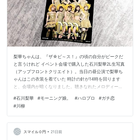
年9月
23日
2003
：
写真集「I」発売。
年12月
24日
2004
：
CBCラジオ「美勇伝 石川梨華のちゃんちゃか★チャー
年
4月
ミー！」スタート。初のソロラジオ。
梨華ちゃんは、『ザ☆ピ～ス！』の頃の自分がピークだ
1日
と言うけれど イベント会場で購入した石川梨華2L生写真
2004
：
所属事務所より2005年5月に「モーニング娘。」から卒
（アップフロントクリエイト）。当日の昼公演で梨華ち
年5月
業することが発表された。
ゃんはこの衣装を着ていた 時計の針が14時を回ります
24日
と、会場内が暗くなりました。聴きなれたメロディーが
2004
：
「モーニング娘。"熱っちぃ地球を冷ますんだっ。"文化
鳴りはじめ、客席からはざわざわという声が起こり、明
#
石川梨華
#
モーニング娘。
#
ハロプロ
#
ガチ恋
年6月
祭」に伴うユニット「エコモニ。」に参加。
るく照らされたステージの上にゆっくりと、笑顔を浮か
2日
#
川柳
べた梨華ちゃんが登場しました。梨華ちゃんは、大人っ
2004
：
文化祭終了に伴い「エコモニ。」を解散。後に小池百合
ぽいセクシーな衣装（グッズの2L生写真でも着ているも
年6月
子環境大臣の要請で活動を継続。
の）を身にまとっています。大胆に脚を出しており、全
20日
体的に細いです。僕は「梨華ちゃん！ こりゃあ、とんで
•
スマイル０円
21日前
2004
：
テレビ東京「二人ゴト〜a close friend〜」に柴田あゆ
もなく可愛いぞ！ 大事件だ！ 第三次世界…