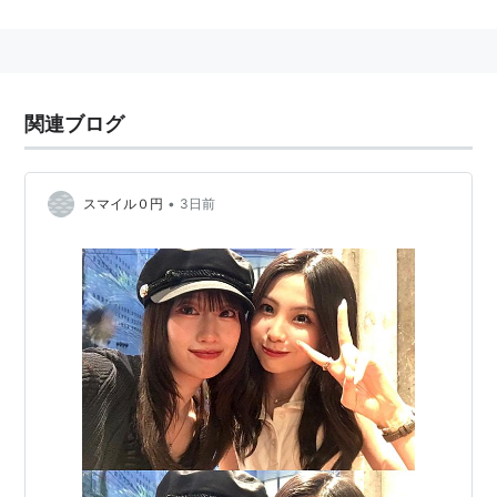
ユニットは「
タンポポ
」「エコモニ。」「DEF.DIVA」
に参加している。期間限定のものは略歴にて紹介する
が、ユニット参加経験が非常に多い。モー娘。などグル
ープも含めDEF.DIVAの時点で11組に所属。2011年に
関連ブログ
は、つんく♂がエグゼクティブプロデューサーを務める
映画『篤姫ナンバー1』で初主演を務め、「アカデミー
賞を狙う」と強い意気込みを語った。
•
スマイル０円
3日前
特徴・特技
ハロプロ内でのあだ名は「梨華ちゃん」、「チャーミ
ー」、「
りかっち
」など。名前の由来は「みんなから愛
されるように」と「リカちゃん人形」から付けられた。
特技は新体操で習ったY字バランス、テレビのゲスト出
演の時に「やってみて」と言われることが多い。好きな
色はピンクで、ハロプロ内でも有名なピンク好きであ