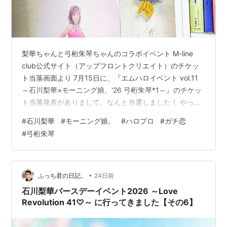
年5月
25日
2005
：
「美勇伝ファーストコンサートツアー2005春〜
美勇伝
年5月
説
〜 」3都市で公演。
29日
梨華ちゃんと弓桁朱琴ちゃんのコラボイベント M-line
club公式サイト（アップフロントクリエイト）のチケッ
2005
：
フォト&エッセイ「石川梨華 幸せのあしあと ハッピ
ト当落画面より 7月15日に、『エムハロイベント vol.11
年7月1
ー！」発売。
日
～石川梨華×モーニング娘。'26 弓桁朱琴*1～』のチケッ
ト当落発表がありまして、なんと当選しました！ やった
2005
：
美勇伝シングル「ひとりじめ」発売。
ー！ わーい！ でもそのあと「FC2次受付のお知らせ」が
年8月
#
石川梨華
#
モーニング娘。
#
ハロプロ
#
ガチ恋
10日
あったから、落選した人は一人もいなかったものと思わ
#
弓桁朱琴
れます。まあ、それはそうでしょう。だって8月20日(木)
2005
：
美勇伝シングル「クレナイの季節」発売。
はド平日ですもの。いちおう、夏休みやお盆休みの期間
年10
月5日
ではあるんだろうけど、世の中そんなにのんびり休める
人ばかりではありません。というわけで、ファンクラブ
•
ふっち君の日記。
24日前
2005
：
ユニット「DEF.DIVA」に参加。
で…
石川梨華バースデーイベント2026 ～Love
年10
月19日
Revolution 41♡～ に行ってきました【その6】
2005
：
美勇伝1stアルバム「スイートルームナンバー1」発売。