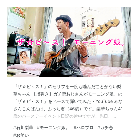
「Jビーフ」テーマソング「お肉スキスキ」、ラジオ
「ちゃんチャミ」で生まれた「しらたまの歌」など、マ
イナーな成り立ちにも関わらず個性的で有名な楽曲も多
い。テレビコマーシャルでは石川個人名義に限るとエ
ヌ・エス商事「エルセーヌ」日本食肉消費総合センター
「Jビーフ」に出演。
2004年5月24日、所属事務所から一年後の2005年5月
にモーニング娘。から卒業することが発表された。
2004年8月10日に石川梨華を中心としたユニット「美勇
伝」の結成が発表され、同年9月23日にユニットにてシ
『ザ☆ピ～ス！』のセリフを一度も噛んだことがない梨
ングルデビューした。2005年5月7日にモーニング娘。
華ちゃん 【指弾き】ガチ恋おじさんがモーニング娘。の
を卒業した。一方、2003年10月のハロプロフットサル
「ザ☆ピ～ス！」をベースで弾いてみた - YouTube みな
選抜チームから参加し、現在まで「Gatas Brilhantes
さんこんばんは、ふっち君（46歳）です。梨華ちゃん41
歳のバースデーイベント日記の途中ですが、先日、
H.P.」のメンバー。
YouTubeに新しい動画を投稿したのでお知らせします。
#
石川梨華
#
モーニング娘。
#
ハロプロ
#
ガチ恋
とくに知りたくなかったらすみません。でも一生懸命つ
#
お笑い