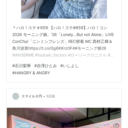
合いたいようである。
略歴
＊ハロ！ステ＃659 【ハロ！ステ#659】ハロ！コン
2026 モーニング娘。'26「Lonely...But not Alone」LIVE
ConChu!「ニンミンフレンズ」REC密着 MC 西村乙輝＆
年月日
：
略歴
島川波菜https://t.co/Gg6KKrz0F4#モーニング娘26
1985
：
神奈川県横須賀市に生まれる。
#ANGERME #tsubaki_factory #ロージークロニクル #ハ
年
1月
ロプロ #ハロステ pic.twitter.com/s6yTgHIZxJ — DC
19日
#
石川梨華
#
吉澤ひとみ
#
いしよし
FACTORY (@dcfactory_inc) July 29, 2026 始めにモーニ
#
HANGRY & ANGRY
2000
：
「モーニング娘。第3回追加オーディション」にてモー
ング娘。'26『Lonely...But not Alone』。18…
年
4月
ニング娘。4期メンバーとして合格。
16日
2000
：
モーニング娘。「ハッピーサマーウェディング」でCD
•
スマイル０円
5日前
年5月
デビュー。
17日
2000
：
モーニング娘。コンサート「〜ダンシングラブサイト
年5月
2000春〜」にてステージデビュー。
21日