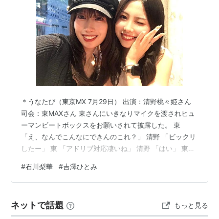
る。母の影響から生きた鳥が大の苦手だが鶏肉は大好
き。三姉妹の真ん中で次女にあたる。父親の影響から阪
神タイガースファン、野球に詳しくはないが「パチョレ
ック」等の選手名も飛び出す。中学校時代はテニス部に
在籍し、その頃からの肌の地黒を自分でも認めている。
「モーニング娘。第3回追加オーディション」にて合格
した。当初は大人しく引っ込み思案だったが、ユニット
＊うなたび（東京MX 7月29日） 出演：清野桃々姫さん
「
タンポポ
」を通じて飯田圭織が叱咤激励、「ポジティ
司会：東MAXさん 東さんにいきなりマイクを渡されヒュ
ブ」という言葉を授けられる。以降石川はこれを「好き
ーマンビートボックスをお願いされて披露した。 東
な言葉」としている。このエピソードから飯田を敬愛し
「え、なんでこんなにできんのこれ？」 清野 「ビックリ
「かおたん」と呼ぶ。2003年のハロプロ「スポーツフ
したー」 東 「アドリブ対応凄いね」 清野 「はい」 東
ェスティバル」では騎馬戦の判定に強い口調で抗議する
「さすがだね」 清野 「デビュー年から一回
#
石川梨華
#
吉澤ひとみ
など、現在は負けず嫌いな性格。モー娘。加入時の教育
BEYOOOOONDSでグループでやってた時に曲が止まっ
たことがありまして、その時もビートボックスで繋いだ
係は保田圭が担当し、石川も保田の人間性を尊敬してい
んですよ」 東 「スゲエな」 清野 「14歳の頃だったんで
る。
ネットで話題
もっと見る
すけど」 東 「14歳！」 清野 「繋がねば！と思って
特有の甲高い声質をしており、声を作っているのではな
（笑）」 東 「頼もしいねえ」 東 「え、ヒューマンビー