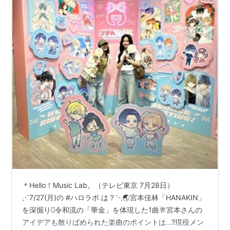
2000
：
ユニット「
タンポポ
」に参加。
年6月
4日
2001
：
「T&Cボンバー」の解散に伴いシャッフルユニット「青
年
1月2
色7」に参加。
日
2000
：
TBSラジオ「タンポポ編集部 OH-SO-RO！」に参加。
年10
月3日
2001
：
ファンクラブ限定CD「理解して！＞女の子」を発売。
年2月
14日
2001
：
「カントリー娘。に石川梨華（モーニング娘。）」とし
年4月
てユニットに参加。
＊Hello！Music Lab。（テレビ東京 7月28日）
18日
⋰7/27(月)の #ハロラボ は？⋱🌏宮本佳林「HANAKIN」
2001
：
シャッフルユニット「三人祭」に参加。
を深掘り🪏令和流の「華金」を体現した1曲🥂宮本さんの
年7月
アイデアも散りばめられた楽曲のポイントは...?現役メン
4日