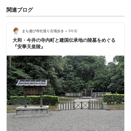
関連ブログ
•
まち遊び寺社巡り古墳歩き
8年前
大和・今井の寺内町と建国伝承地の陵墓をめぐる
『安寧天皇陵』