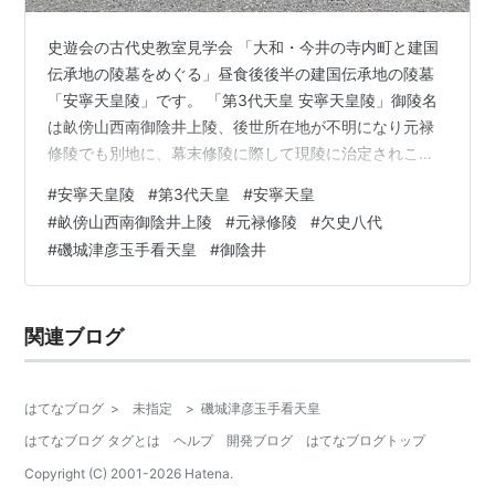
史遊会の古代史教室見学会 「大和・今井の寺内町と建国
伝承地の陵墓をめぐる」昼食後後半の建国伝承地の陵墓
「安寧天皇陵」です。 「第3代天皇 安寧天皇陵」御陵名
は畝傍山西南御陰井上陵、後世所在地が不明になり元禄
修陵でも別地に、幕末修陵に際して現陵に治定されこの
方も欠史八代の御一人で伝承伝説の天皇、神武天皇の孫
#
安寧天皇陵
#
第3代天皇
#
安寧天皇
磯城津彦玉手看天皇です。 陵号の由来とされる古井戸の
#
畝傍山西南御陰井上陵
#
元禄修陵
#
欠史八代
「御陰井」は、この地から南へ3分足らず集落の中に飛地
#
磯城津彦玉手看天皇
#
御陰井
として宮内庁が管理してます。 史遊会･古代史教室見学会
残すスポットはあと一つ、解散地の橿原神宮西口駅もす
ぐそこに、しかし歩み出す足の重い事。 ランキング参加
関連ブログ
中奈良 ランキング参加中神社仏…
はてなブログ
>
未指定
>
磯城津彦玉手看天皇
はてなブログ タグとは
ヘルプ
開発ブログ
はてなブログトップ
Copyright (C) 2001-
2026
Hatena.