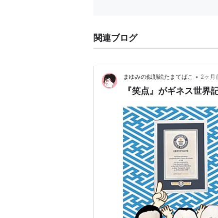
Morning Star [DVD]
Cure [DVD]
関連ブログ
磯山さやか さやかチャンネル [D
アイドルワン 磯山さやか「Catch!
D-Splash! 磯山さやか [DVD]
•
まゆみの似顔絵たまてばこ
2ヶ月
磯山さやか mou [DVD]
『笑点』がギネス世界
カバーガールズ 磯山さやか [DVD
磯山さやか Special DVD-BOX
Soft touch [DVD]
sabra best girls DVD
磯山さやか 見上げてごらん夜の星を
磯山さやか 上を向いて歩こう [D
磯山さやかDVD-BOX 『美し
青 ~Go Looking for Me~ [DVD
磯山さやか D-Splash! Special P