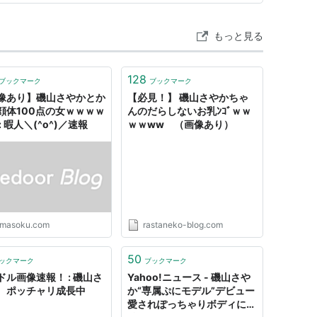
009年10月〜、TBSラジオ） - 不定期出演
もっと見る
005年） - 主演 マチコ先生 役
128
ブックマーク
ブックマーク
役
像あり】磯山さやかとか
【必見！】 磯山さやかちゃ
顔体100点の女ｗｗｗｗ
んのだらしないお乳ﾝｺﾞｗｗ
: 暇人＼(^o^)／速報
ｗｗww （画像あり）
スト写真集
さやか写真集
imasoku.com
rastaneko-blog.com
50
文庫)
ックマーク
ブックマーク
ドル画像速報！ : 磯山さ
Yahoo!ニュース - 磯山さや
 ポッチャリ成長中
か“専属ぷにモデル”デビュー
愛されぽっちゃりボディに支