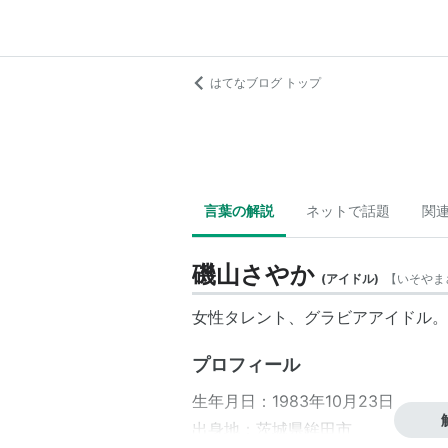
はてなブログ トップ
言葉の解説
ネットで話題
関
磯山さやか
(
アイドル
)
【
いそやま
女性タレント、グラビアアイドル。
プロフィール
生年月日：1983年10月23日
出身地：茨城県鉾田市