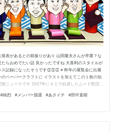
ルズ 磯山さやか in サイパン [DVD]
]
ト~ (東京美優) [DVD]
ン~ [DVD]
大発表があるとの前振りがあり 山田隆夫さんが卒業？な
見たらおめでたい話 良かったですね 大喜利のスタイルが
ス記録になったそうです👏👏👏 ※ 昨年の展覧会に出展
D]
ーのペーパークラフトに イラストを加えてこの１枚の似
能ニュースです 2007年に６人で結成したムード歌謡グ
マネージャーだったため
もメンバーの増減を繰り返してきました この３人になっ
#
純烈
#
メンバー脱退
#
あさイチ
#
田中直樹
 来年2027年３月 白井裕二郎さんが脱退だそうです