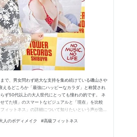
」（2009年10月〜2010年9月、BS日テレ） -
1年3月、東海テレビ） - MC
月〜9月、テレビ朝日）
年10月〜2004年9月、テレビ東京）- 早乙女蘭／セイ
テレビ東京） - 主演 中嶋亜希 役
るまで、男女問わず絶大な支持を集め続けている磯山さや
、衰えるどころか「最強にハッピーなカラダ」と称賛され
らず50代以上の大人世代にとっても憧れの的です。 ネ
005年10月〜2006年3月、TBSラジオ）
痩せてた頃」のスマートなビジュアルと「現在」を比較
ズ（2007年10月〜2008年3月、2008年10
「フィットネス」の詳細について知りたいという声が急増
げますと、磯山さやかさんが年齢を重ねるごとに魅力を
大人のボディメイク
#
高級フィットネス
ール（2008年4月〜9月、2009年4月〜9月、
な絶食や減量ではなく、40代からの身体の変化に合わ
健康維持を目的としたイン…