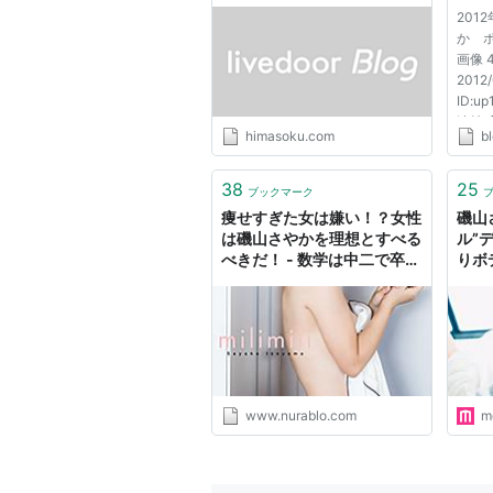
ドアブログ
イ・shock―磯山さやか (Bamboo
201
か 
美しい十代―磯山さやか
画像 
磯山さやか 「イソヤマニア」 (
2012/
ID:u
磯山さやか写真集「ism」
法帖【L
DELUXE BOMB "IS"?磯山さ
himasoku.com
bl
2012/
ID:i
磯山さやか写真集『郡上に行ってき
える名
38
25
ブックマーク
磯山さやか写真集『yes? no』
16:53
痩せすぎた女は嫌い！？女性
磯山
ぴんか
磯山さやか ＩＳＯ (Gakken Mook 
は磯山さやかを理想とすべる
ル”
べきだ！ - 数学は中二で卒業
りボ
磯山さやか写真集 『 AMISO!! 』
しました
と思
ス
書籍
磯山さやかの「女子マネ」野球主
DVD
www.nurablo.com
md
Hopeful 磯山さやか&三月 [DVD
IDOL Primera 磯山さやか Cheer 