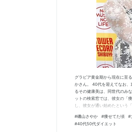
磯山さやかの「流行発信☆磯山ランド
MC
pluspo （2010年10月〜201
ドラマ
早乙女タイフーン
（2001年7
超星神グランセイザー
（2003
ザーヴィジュエル役
2ndハウス
（2006年1月〜3月、
グラビア黄金期から現在に至
ラジオ
かさん。 40代を迎えてなお
るその健康美は、同世代のみな
山本圭壱の道楽野球〜サタデー〜（2
ットの検索窓では、彼女の「
エキサイトベースボールマネージャー
し、彼女が通い始めたという
月〜2009年3月、TBSラジオ）
しています。 結論から申し上
#
磯山さやか
#
痩せてた頃
#
キャッチ・ザ・エキサイトベースボ
増している最大の理由は、無理
#
40代50代ダイエット
TBSラジオ）
せた効率的なフィットネスと、