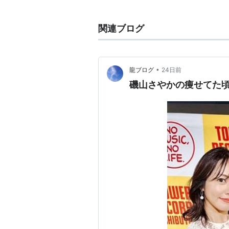
血液型：A型
身長：155cm
関連ブログ
スリーサイズ：B88(Fカップ) - W60 
特技：野球のスコアブック付け
*1
所属事務所：ホリエージェンシー
•
龍ブログ
24日前
磯山さやかの痩せてた
出演
テレビ
フューチャーガールズ
（2003
SWALLOWS BASEBALL L!
スワローズ公認女子マネージャ
リサッチ
（2007年1月〜2009
主治医が見つかる診療所 （2007
レッド吉田☆磯山さやか みんなのM
熱闘!ゴルフ向上委員会 （2008