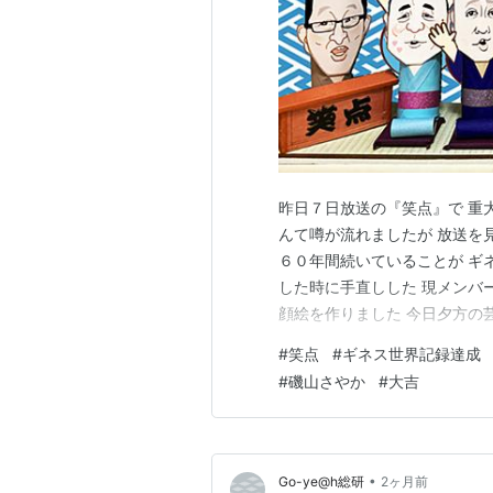
Beach Angels ビーチエンジェ
磯山さやか TIME TRAVEL [DVD
磯山さやか 和美人 [DVD]
荒修行 [DVD]
磯山さやか atelier ~ボディペイン
磯山さやか Roots~ウルトラヒロイ
磯山さやか Choo Choo [DVD]
昨日７日放送の『笑点』で 重
磯山さやか Ruby Fish [DVD]
んて噂が流れましたが 放送を
６０年間続いていることが ギネ
磯山さやか Asian Mermaid [DV
した時に手直しした 現メンバ
顔絵を作りました 今日夕方の芸
*1
:
高校（鉾田一高）時代、野球部
ループ『純烈』 これまで何度
#
笑点
#
ギネス世界記録達成
て落ち着いたかと思ったのですが
#
磯山さやか
#
大吉
ちょうど20周年なのにね さ…
•
Go-ye@h総研
2ヶ月前