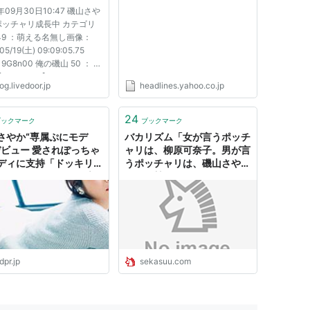
持「ドッキリかと思いき
 Mook)
2年09月30日10:47 磯山さや
や…」 （モデルプレス）
ポッチャリ成長中 カテゴリ
49 ：萌える名無し画像：
扶桑社ムック)
05/19(土) 09:09:05.75
p19G8n00 俺の磯山 50 ： 忍
v=2,xxxP】 ：
やか写真集
og.livedoor.jp
headlines.yahoo.co.jp
05/19(土) 11:24:45.26
fn0INdE0 イソえもん 51 ：萌
ました。』(DVD付)
無し画像：2012/05/19(土)
24
ブックマーク
ブックマーク
:44.41 ID:S8/kOxET0 すっ
さやか“専属ぷにモデ
バカリズム「女が言うポッチ
わいかった...
BOMB SPECIAL EDITION)
デビュー 愛されぽっちゃ
ャリは、柳原可奈子。男が言
ディに支持「ドッキリか
うポッチャリは、磯山さや
いきや…」 - モデルプレ
か」に賛同
義!
pr.jp
sekasuu.com
]
up!