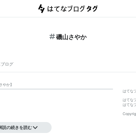
磯山さやか
連ブログ
さやか
】
はてな
はてな
はてな
Copyrig
解説の続きを読む