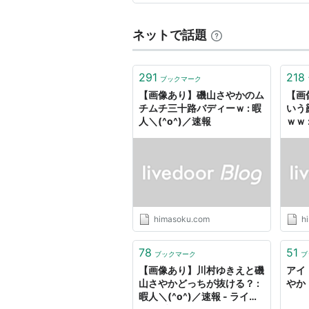
サタデー・スポーツマネージャー（2
ネットで話題
映画
まいっちんぐマチコ先生ビギンズ（2
291
218
ブックマーク
痴漢男（2005年） - 岩下美帆 
【画像あり】磯山さやかのム
【画
チムチ三十路バディーｗ : 暇
いう
作品
人＼(^o^)／速報
ｗｗ 
写真集
Pre Pri‐17―磯山さやかファー
SOFT―磯山さやか写真集
Nectarine(ネクタリン)―磯山
himasoku.com
h
Only you―磯山さやか写真集
78
51
磯山さやか―ひ・み・つ (竹書房
ブックマーク
ブ
【画像あり】川村ゆきえと磯
アイ
sa‐ya―磯山さやか写真集
山さやかどっちが抜ける？ :
やか
磯山さやか写真集 もっと見て!
暇人＼(^o^)／速報 - ライブ