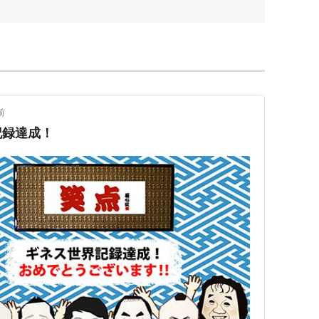
VD]
」 [DVD]
前
記録達成！
]
 [DVD]
VD]
い十代』見上げてごらん夜の星を / 上を向いて歩こう
]
rice DVD