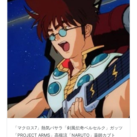
ー）
ソニックシリーズ（ナックルズ・ザ・エキドゥナ）
FINAL FANTASY X-2（ヌージ）
リトルバスターズ！（井ノ原真人）
「マクロス7」熱気バサラ「剣風伝奇ベルセルク」ガッツ
「PROJECT ARMS」高槻涼「NARUTO」薬師カブト