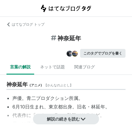
はてなブログ トップ
神奈延年
このタグでブログを書く
言葉の解説
ネットで話題
関連ブログ
神奈延年
(
アニメ
)
【
かんなのぶとし
】
声優。青二プロダクション所属。
6月10日生まれ、東京都出身。旧名・林延年。
代表作に「マクロス7」の熱気バサラなど。
解説の続きを読む
元々は子役で活動していた。