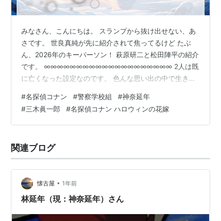
それゆけ!宇宙戦艦ヤマモト・ヨーコ（テンツァー）
超魔神英雄伝ワタル（ドナルカミ・ドラン）
NARUTO-ナルト-（薬師カブト）
みなさん、こんにちは。 スランプから抜け出せない、あ
さです。 世良真純が先に紹介されて焦ってるけど たぶ
Fate/stay night（ランサー）
ん、2026年のキーパーソン！ 萩原研二と松田陣平の紹介
ふしぎ遊戯（翼宿）
です。 ∞∞∞∞∞∞∞∞∞∞∞∞∞∞∞∞∞∞∞∞ 2人は既
PROJECT ARMS（高槻涼）
に亡くなった設定なのです。 色んな思い出の中で生きて
マクロス7（熱気バサラ）
います。 スピンオフもできたりして、 いつの間にか物語
#
名探偵コナン
#
警察学校組
#
神奈延年
流星のロックマン（キグナス）
から外せない人物に なってしまいました。 萩原研二役の
#
三木眞一郎
#
名探偵コナン ハロウィンの花嫁
三木眞一郎さんは ヒット作が多いのでご存知の方もいる
ロードス島戦記 英雄騎士伝（パーン）
はず。 松田陣平役の神奈延年さんは 思い出いっぱい、大
若草物語ナンとジョー先生（ダン・キーン）
好きな声優さんです！ 人気の理由が声だとしたら、 みん
関連ブログ
な分かってるね〜♪て言っちゃいそう。 ところで、萩原研
ゲーム
二さんは…
アルトネリコ 世界の終わりで詩い続ける少女（ジャ
•
ック・ハミルトン）
懐古屋
1年前
林延年（現：神奈延年）さん
アンジェリークシリーズ（風の守護聖ランディ）
スーパーロボット大戦シリーズ（アクセル・アルマ