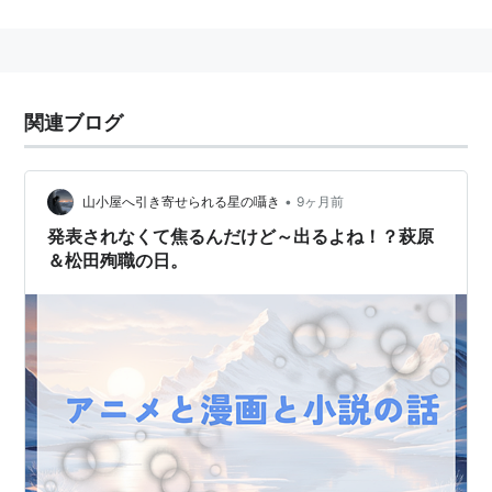
音楽活動も行っており、2007年には福山芳樹とのユ
ニット「
福神
」を結成している。
主な出演作品（五十音順）
関連ブログ
アニメ
蒼き伝説シュート！（白石健二）
•
山小屋へ引き寄せられる星の囁き
9ヶ月前
AIR（柳也）
発表されなくて焦るんだけど～出るよね！？萩原
機甲警察メタルジャック（神崎ケン）
＆松田殉職の日。
GetBackers-奪還屋-（美堂蛮）
剣風伝奇ベルセルク（ガッツ）
彩雲国物語（鄭悠舜）
ジェネレイターガウル（ガウル）
純情ロマンチカ（草間野分）
SLAM DUNK（大楠雄二、神宗一郎）
ソニックX（ナックルズ・ザ・エキドゥナ）