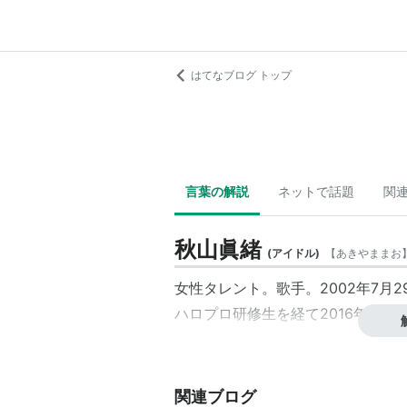
はてなブログ トップ
言葉の解説
ネットで話題
関
秋山眞緒
(
アイドル
)
【
あきやままお
女性タレント。歌手。2002年7月
ハロプロ研修生を経て2016年に
関連ブログ