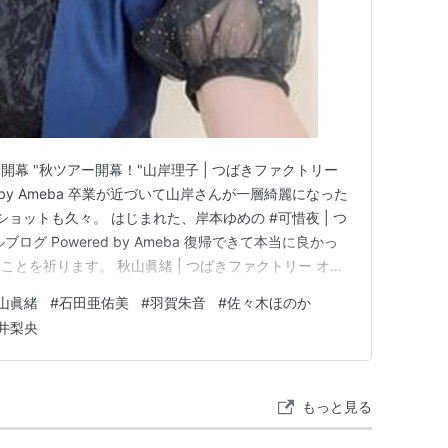
幕 "秋ツアー開幕！"山岸理子 | つばきファクトリー
d by Ameba 卒業が近づいて山岸さんが一層綺麗になった
ョットも久々。 はじまれた、岸本ゆめの #可惜夜 | つ
グ Powered by Ameba 復帰できて本当に良かっ
とを祈ります。 秋山眞緒 | つばきファクトリー オフ
by Ameba インフルエンザで昨日から休養。早く快復できま
山眞緒
#
石田亜佑美
#
羽賀朱音
#
佐々木ほのか
tagramで見る つばきフ…
井梨央
もっと見る