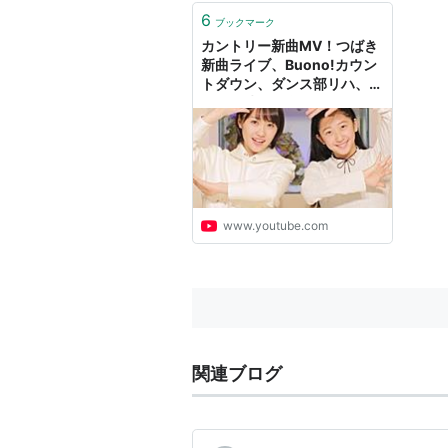
6
ブックマーク
カントリー新曲MV！つばき
新曲ライブ、Buono!カウン
トダウン、ダンス部リハ、生
物のお時間、金澤ヘアアレン
ジ MC：工藤遥・秋山眞緒
【ハロ！ステ#203】
www.youtube.com
関連ブログ