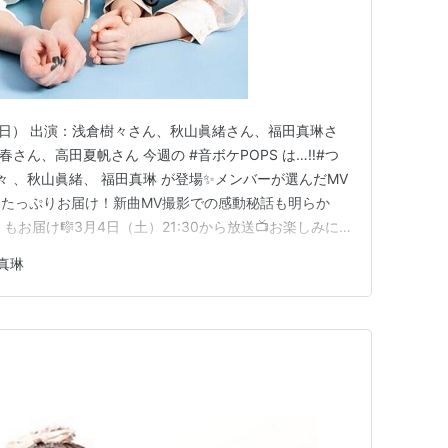
月4日） 出演：浅倉樹々さん、秋山眞緒さん、福田真琳さ
さん、高田夏帆さん 今週の #音ボケPOPS は…‼️#つ
々 、秋山眞緒、 福田真琳 が登場✨メンバーが選んだMV
たっぷりお届け！新曲MV撮影での感動秘話も明らか
S PICK もお届け🎼3月4日（土）21:30から放送📺お楽しみに
7mazi — 音ボケPOPS (@otobokepops) February 27,
真琳