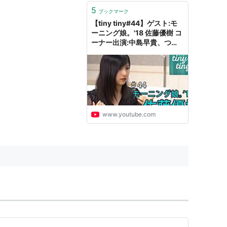
5
ブックマーク
【tiny tiny#44】ゲスト:モ
ーニング娘。'18 佐藤優樹 コ
ーナー出演:中島早貴、つば
きファクトリー 秋山眞緒
www.youtube.com