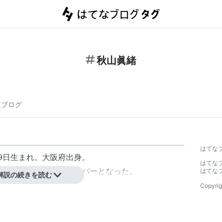
秋山眞緒
連ブログ
】
はてな
29日生まれ。大阪府出身。
はてな
つばきファクトリーのメンバーとなった。
はてな
解説の続きを読む
Copyrig