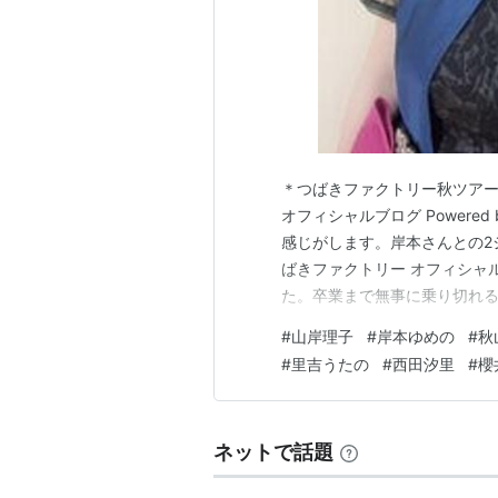
＊つばきファクトリー秋ツアー開
オフィシャルブログ Powere
感じがします。岸本さんとの2シ
ばきファクトリー オフィシャルブロ
た。卒業まで無事に乗り切れるこ
ィシャルブログ Powered 
#
山岸理子
#
岸本ゆめの
#
秋
すように。（祈） この投稿をIns
#
里吉うたの
#
西田汐里
#
櫻
ネットで話題