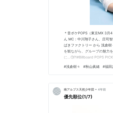
＊音ボケPOPS（東京MX 3
ん MC：中川翔子さん、庄司智春
ばきファクトリー から 浅倉樹
を観ながら、グループの魅力を
に…🧐?!#Billboard POP
～🎶 pic.twitter.com/KcXOu
#
浅倉樹々
#
秋山眞緒
#
福田
2023 📣土曜の夜は…
•
南アルプス天然少年団
4年前
優先順位(1/7)