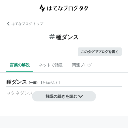
はてなブログ トップ
種ダンス
このタグでブログを書く
言葉の解説
ネットで話題
関連ブログ
種ダンス
(
一般
)
【
たねだんす
】
→
タネダンス
解説の続きを読む