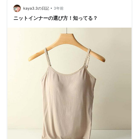
ら、サポート力のあるブラジャー、そして日々のエクサ
サイズまで、お役立ち情報をピックアップ。 これらのヒ
•
kaya3.3の日記
3年前
ントを取り入れて、もっと自由に、もっと自…
ニットインナーの選び方！知ってる？