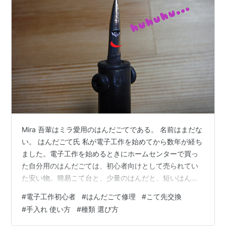
Mira 吾輩はミラ愛用のはんだごてである。 名前はまだな
い。 はんだごて氏 私が電子工作を始めてから数年が経ち
ました。電子工作を始めるときにホームセンターで買っ
た自分用のはんだごては、初心者向けとして売られてい
た安い物。簡易こて台と、少量のはんだと、短いはんだ
吸い取り線がセットになって700円くらいのもの。小学
#
電子工作初心者
#
はんだごて修理
#
こて先交換
６年生の少女にも手が出せる品物でした。「私用のはん
#
手入れ 使い方
#
種類 選び方
だごて💗」そう考えるだけで高鳴る胸を✨ときめかせた