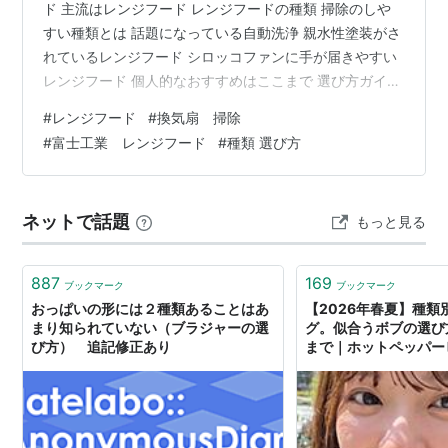
ド 主流はレンジフード レンジフードの種類 掃除のしや
すい種類とは 話題になっている自動洗浄 親水性塗装がさ
れているレンジフード シロッコファンに手が届きやすい
レンジフード 個人的なおすすめはここまで 選び方ガイド
はまだまだ続く…
#
レンジフード
#
換気扇 掃除
#
富士工業 レンジフード
#
種類 選び方
ネットで話題
もっと見る
887
169
ブックマーク
ブックマーク
おっぱいの形には２種類あることはあ
【2026年春夏】種類
まり知られていない（ブラジャーの選
グ。似合うボブの選び
び方） 追記修正あり
まで｜ホットペッパー
ガジン