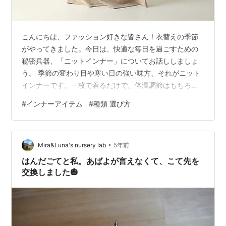
こんにちは、ファッション好きな皆さん！衣替えの季節
がやってきました。今日は、快適な毎日を過ごすための
秘密兵器、「ニットインナー」についてお話ししましょ
う。 季節の変わり目や寒い日の強い味方、それがニット
インナーです。一枚で着るだけで、体温調節はもちろ
ん、おしゃれも快適さも格段にアップします。 着心地も
#
インナーアイテム
#
種類 選び方
見た目もアップするこの便利アイテム、ちゃんと種類を
知っていますか？ veimiaが提案したこの記事では、ニッ
トインナーの種類を簡単にご紹介していきますので、自
•
分にピッタリの一枚を見つけてくださいね。 セクション
Mira&Luna's nursery lab
5年前
1: キャミソールタイプってどんなもの？ 冬にコートを脱
はんだごてと私。あばよが言えなくて、こて先を
いだ時、ふんわりとしたニットカー…
交換しました🎃