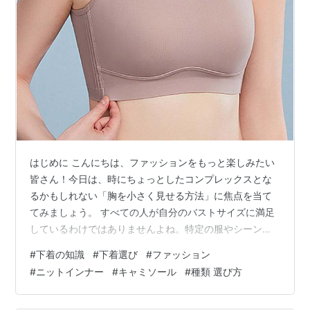
はじめに こんにちは、ファッションをもっと楽しみたい
皆さん！今日は、時にちょっとしたコンプレックスとな
るかもしれない「胸を小さく見せる方法」に焦点を当て
てみましょう。 すべての人が自分のバストサイズに満足
しているわけではありませんよね。特定の服やシーン
で、もう少し控えめに見せたい…そんな願望を抱えてい
#
下着の知識
#
下着選び
#
ファッション
る方も多いはずです。 そこでveimiaが提案した今回のこ
#
ニットインナー
#
キャミソール
#
種類 選び方
の記事では、誰にでも簡単に試せる、胸を小さく見せる
秘訣をご紹介します。実際に効果的な洋服の選び方か