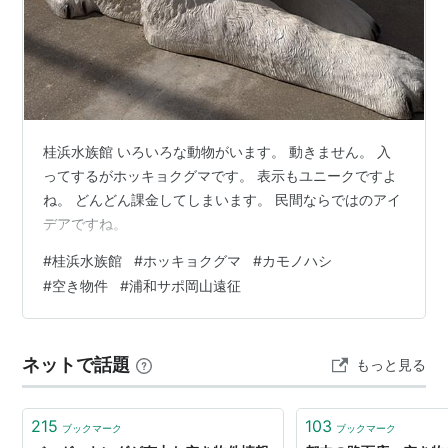
桂浜水族館 いろいろな動物がいます。 動きません。 入
ってするがホッキョクグマです。 表示もユニークですよ
ね。 どんどん課金してしまいます。 民間ならではのアイ
デアですね。
#
桂浜水族館
#
ホッキョクグマ
#
カモノハシ
#
空き物件
#
浦和サポ岡山遠征
ネットで話題
もっと見る
215
103
ブックマーク
ブックマーク