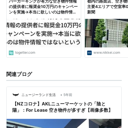
バーガーキングが有力な空き物件情報
都内の路面店、空き
の提供者に報奨金10万円のキャンペー
主要4エリアで空室率0
ンを実施→本当に欲しいのは物件情報
新聞
ではないという意見に「天才」という
声が集まる
togetter.com
www.nikkei.com
関連ブログ
•
ニュージーランド生活
5年前
【NZコロナ】AKLニューマーケットの「陰と
陽」：For Lease 空き物件が多すぎ【画像多数】