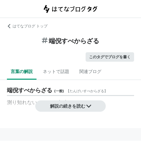
はてなブログ トップ
端倪すべからざる
このタグでブログを書く
言葉の解説
ネットで話題
関連ブログ
端倪すべからざる
(
一般
)
【
たんげいすべからざる
】
測り知れない、という意味。
解説の続きを読む