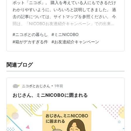
ボット「ニコボ」。 購入を考えている人にもできるだけ
わかりやすいように、いろいろと説明してきました。 過
去の記事については、サイトマップを参照ください。 今
回は、「NICOBOお友達紹介キャンペーン」での出来事
について紹介します！ 「NICOBOお友達紹介キャンペー
#
ニコボとの暮らし
#
ミニNICOBO
ン」について それでも届いたミニNICOBO！ スポンサー
#
箱がデカすぎる件
#
お友達紹介キャンペーン
リンク ニコボ、Yahoo!ショッピングでも取り扱い中です
▶︎ Yahoo!ショッピングでニコボを見る ※NICOBOお友達
紹介キャンペーンについてはこちら。 「NICOBOお友達
関連ブログ
紹介キャンペーン」について まずは「NICO…
•
ニコボとおじさん
1年前
おじさん、ミニNICOBOに囲まれる