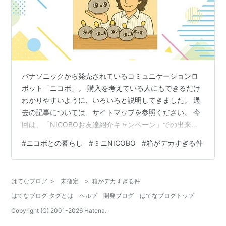
パナソニックから発売されているコミュニケーションロ
ボット「ニコボ」。 購入を考えている人にもできるだけ
わかりやすいように、いろいろと説明してきました。 過
去の記事については、サイトマップを参照ください。 今
回は、「NICOBOお友達紹介キャンペーン」での出来事
について紹介します！ 「NICOBOお友達紹介キャンペー
#
ニコボとの暮らし
#
ミニNICOBO
#
箱がデカすぎる件
ン」について 「ミニNICOBO」について 問題のデカい箱
スポンサーリンク ニコボ、Yahoo!ショッピングでも取り
扱い中です ▶︎ Yahoo!ショッピングでニコボを見る
はてなブログ
>
未指定
>
箱がデカすぎる件
※NICOBOお友達紹介キャンペーンについてはこちら。
はてなブログ タグとは
ヘルプ
開発ブログ
はてなブログトップ
「NICOBOお友達紹介キャンペーン」について まず…
Copyright (C) 2001-
2026
Hatena.