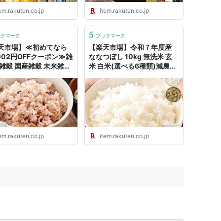
源三屋
ップ
em.rakuten.co.jp
item.rakuten.co.jp
5
ックマーク
ブックマーク
天市場】≪初めてなら
【楽天市場】令和７年度産
,002円OFFクーポン≫雑
ななつぼし 10kg 無洗米 玄
 雑穀 国産雑穀 未来雑穀
米 白米(選べる6種類)減農薬
栄養士 推奨 おまけ 無添
米 送料無料 北海道産 ホワイ
選べる 無添加雑穀 雑穀 国
トライス お米 米 放射能検査
00g お試し 未来雑穀
済 残留農薬検査済 特A こめ
+マンナン 訳あり 送料無
令和６年：安心の自然食品店
美味しさは元気の源
WHITEFOOD
然の館】
em.rakuten.co.jp
item.rakuten.co.jp