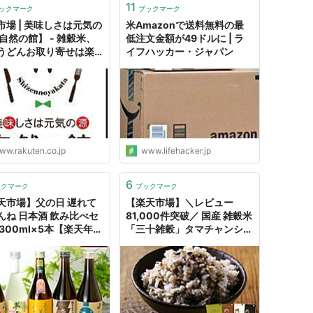
11
ックマーク
ブックマーク
市場 | 美味しさは元気の
米Amazonで送料無料の最
【自然の館】 - 雑穀米、
低注文金額が49ドルに | ラ
うどんお取り寄せは楽天
イフハッカー・ジャパン
自然の館で！送料無料
り満載!
ww.rakuten.co.jp
www.lifehacker.jp
6
ックマーク
ブックマーク
天市場】父の日 遅れて
【楽天市場】＼レビュー
んね 日本酒 飲み比べセ
81,000件突破／ 国産 雑穀米
 300ml×5本【楽天年間
「三十雑穀」タマチャンショ
連続1位】最高金賞受賞酒
ップの30雑穀米 1000円ポ
 ミニボトル 純米吟醸 夢
ッキリ 送料無料 1日30品目
版 お酒 父の日 プレゼン
の栄養を実現 もち麦 国産 大
026 御中元 お中元 誕生
麦 丁寧な暮らし タマチャン
レゼント 送料無料 あさ
ショップ 酵素玄米 食物繊維
酒蔵あさびらき十一代
タンパク質：タマチャンショ