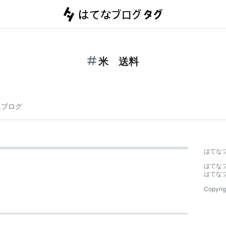
米 送料
連ブログ
はてな
はてな
はてな
Copyrig