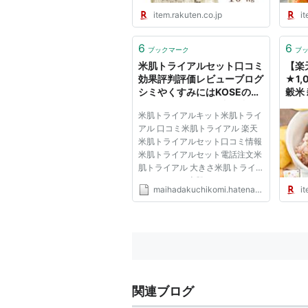
目 
item.rakuten.co.jp
it
6
6
ブックマーク
ブ
米肌トライアルセット口コミ
【楽
効果評判評価レビューブログ
★1
シミやくすみにはKOSEの米
穀米
肌-MAIHADA-。送料無料
管理
米肌トライアルキット米肌トライ
1500円お試しセット
加 
アル 口コミ米肌トライアル 楽天
産 4
米肌トライアルセット口コミ情報
21
米肌トライアルセット電話注文米
料：
肌トライアル 大きさ米肌トライ
【自
アルメルカリ米肌トライアルメー
maihadakuchikomi.hatenadiary.jp
it
ル便米肌トライアルセット 男性
米肌トライアルセット新聞掲載
2017 - 03 - 03 米肌トライアル
セット電話注文よりも最安値で購
入...
関連ブログ