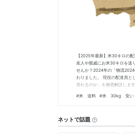
【2025年最新】米30キロの
友人や親戚にお米30キロを送
せんか？2024年の「物流20
わりました。 現役の配達員と
送れるのか」を徹底解説します
と、現在もお米30キロ（玄米
#
米 送料
#
米 30kg 安い
ク」が圧倒的に安いです。 運送
ゆうパック 約2,470円 3…
ネットで話題