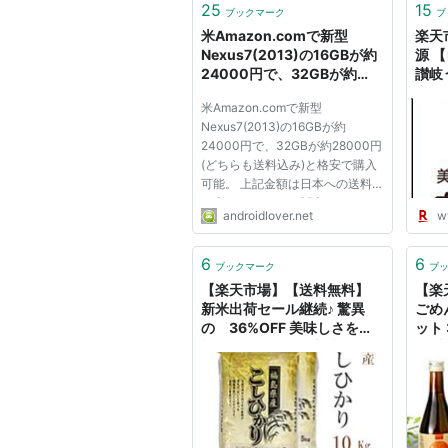
25
15
ブックマーク
ブ
米Amazon.comで新型
楽天
Nexus7(2013)の16GBが約
源 
24000円で、32GBが約
讃岐
28000円(どちらも送料込
市場
米Amazon.comで新型
み)と格安で購入可能。 - ア
訳あ
Nexus7(2013)の16GBが約
ンドロイドラバー
24000円で、32GBが約28000円
(どちらも送料込み)と格安で購入
可能。 上記金額は日本への送料
も含んでいます。 販売ページは
androidlover.net
w
こちら。 Google Nexus 7 Tablet
(7-Inch, 32GB, Black) by ASUS
(2013) 日本のGoogle Playストア
6
6
ブックマーク
ブ
における新型Nexus7(2013)の価
【楽天市場】【送料無料】
【楽
格と米Amazon.comの価格比...
新米出荷セール継続♪ 驚異
ごめ
の 36%OFF 美味しさを堪
ット
能してください。新米/21年
10
産・1等米 100％福島県中
入り
通り こしひかり
灯り
10kg（選べる包装方法）
ト 2
2009年上半期
日プ
開：