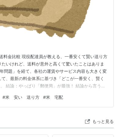
配送料金比較 現役配達員が教える、一番安くて賢い送り方
りたいけれど、送料が意外と高くて驚いたことはありま
24年問題」を経て、各社の運賃やサービス内容も大きく変
して、最新の料金体系に基づき「どこが一番安く、賢く
。 結論：やっぱり「郵便局」が最強！ 結論から言う
袋など）をそのまま送るなら、郵便局の「重量ゆうパッ
#
米 安い 送り方
#
米 宅配
会社 サービス名 料金目安(割引前) 備考 日本郵便 重量
もっと見る