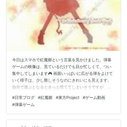
今日はスマホで紅魔郷という言葉を見かけました。弾幕
ゲームの映像は、見ているだけでも目が忙しくて、つい
集中してしまいます🎮 画面いっぱいに広がる弾をよけて
いく様子は、少し難しそうなのにきれいにも見えます。
自分で遊ぶとなるときっと慌ててしまいそうですが、う
まい人のプレイ動画を見ると、流れに乗っているようで
#
日常ブログ
#
紅魔郷
#
東方Project
#
ゲーム動画
気持ちいいです。 紅魔郷のようなゲームは、音楽やキャ
#
弾幕ゲーム
ラクターの雰囲気も印象に残ります。昔から好きな人が
多い作品の名前を見ると、今でも話題になる理由が少し
わかる気がします✨ 今日は少し動画を見ただけでした