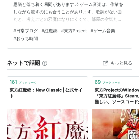
思議と落ち着く瞬間があります🌙 ゲーム音楽は、作業を
しながら流すのにも合うことがあります。歌詞がない曲
だと、考えごとの邪魔になりにくくて、部屋の空気だけ
少し変えてくれます。紅魔郷のような少し幻想的な雰囲
#
日常ブログ
#
紅魔郷
#
東方Project
#
ゲーム音楽
気のある曲は、夜に聴くと特に印象に残ります。 忙しい
#
おうち時間
日は、静かな音だけでは少し物足りないこともありま
す。そんなときにゲーム音楽を流すと、気持ちが少し別
の場所へ動くようで、いい気分転換になります🌿 今日は
ネットで話題
もっと見る
動画を眺めながら、少しだけ手元の片づけも進みまし
た。音楽の力を借りて過ごす夜も、なかなかいいもの…
161
69
ブックマーク
ブックマーク
東方紅魔郷：New Classic | 公式サイ
東方ProjectのWind
ト
『東方紅魔郷』Stea
難しい。ソースコードが
AUTOMATON