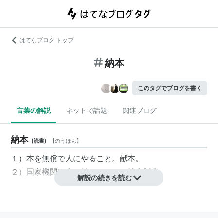
はてなブログ トップ
納本
このタグでブログを書く
言葉の解説
ネットで話題
関連ブログ
納本
(
読書
)
【
のうほん
】
１）本を無償で人にやること。献本。
２）国家機関に本を納めること。納本制度。
解説の続きを読む