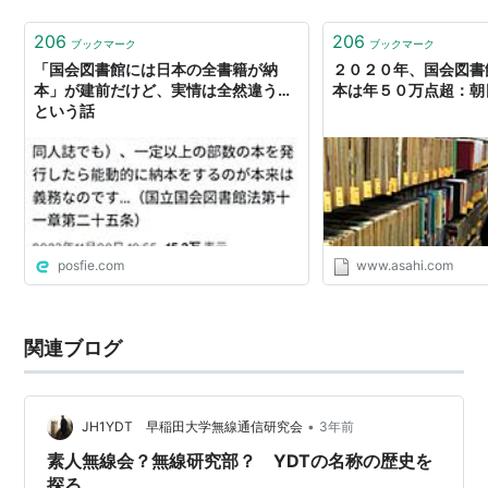
ても、位置・関係・構造の基準は残る…
206
206
ブックマーク
ブックマーク
「国会図書館には日本の全書籍が納
２０２０年、国会図書
本」が建前だけど、実情は全然違う…
本は年５０万点超：朝
という話
posfie.com
www.asahi.com
関連ブログ
•
JH1YDT 早稲田大学無線通信研究会
3年前
素人無線会？無線研究部？ YDTの名称の歴史を
探る