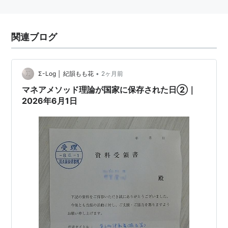
関連ブログ
•
Σ-Log │ 紀韻もも花
2ヶ月前
マネアメソッド理論が国家に保存された日②｜
2026年6月1日