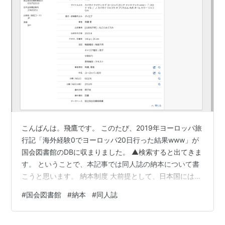
こんばんは。飛鷹です。 このたび、2019年ヨーロッパ旅
行記「海外経験0でヨーロッパ20日行った結果www」が
国会図書館のDBに収まりました。 ▲検索すると出てきま
す。 ということで、本記事では同人誌の納本について書
こうと思います。 納本制度 大前提として、日本国には国
会図書館法で定められた出版物納入の義務がある。 詳細
#
国会図書館
#
納本
#
同人誌
は国会図書館のWebサイトを参照してほしいが、「頒布
を目的として相当部数作成されたすべての出版物」は納
入の義務がある。出版物なので、本以外にも適用され