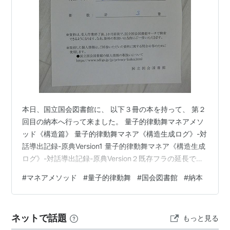
本日、国立国会図書館に、 以下３冊の本を持って、 第２
回目の納本へ行って来ました。 量子的律動舞マネアメソ
ッド《構造篇》 量子的律動舞マネア《構造生成ログ》-対
話導出記録-原典Version1 量子的律動舞マネア《構造生成
ログ》-対話導出記録-原典Version２既存フラの延長では
ない理由 この３冊は、 現在のマネア理論における 中核
#
マネアメソッド
#
量子的律動舞
#
国会図書館
#
納本
部分を記録した書籍です。 《理論篇》から始まった記録
は、 《語篇》《構造篇》を経て、 構造生成そのものの記
録へと進みました。 そして、この時点で残されたもの
ネットで話題
もっと見る
は、 Coordinates remain. 座標は残る。 人がいなくなっ