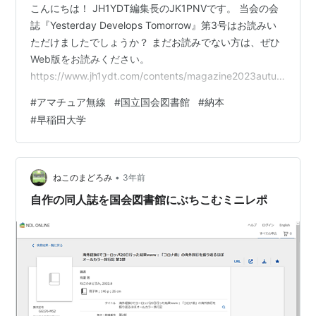
こんにちは！ JH1YDT編集長のJK1PNVです。 当会の会
誌『Yesterday Develops Tomorrow』第3号はお読みい
ただけましたでしょうか？ まだお読みでない方は、ぜひ
Web版をお読みください。
https://www.jh1ydt.com/contents/magazine2023autum
n/YesterdayDevelopsTomorrow2023Autumn.pdf さて、
#
アマチュア無線
#
国立国会図書館
#
納本
この会誌第3号ですが、第70回理工展（11/4,5）で約200
#
早稲田大学
部を頒布したため、国立国会図書館に納本してみまし
た。（ちなみに、納本のやり方についてはまた別の記事
にしようと思います。） 国立国会図…
•
ねこのまどろみ
3年前
自作の同人誌を国会図書館にぶちこむミニレポ