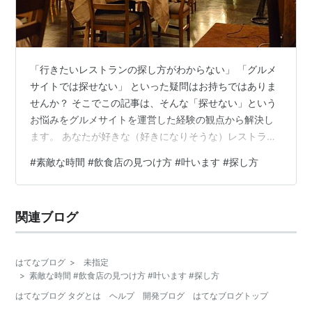
「行きたいレストランの探し方がわからない」 「グルメ
サイトでは探せない」 といった疑問はお持ちではありま
せんか？ そこでこの記事は、そんな「探せない」という
お悩みをグルメサイトを運営した経験の観点から解決し
ます。 あなたが好きな（好きになりそうな）レストラン
が見つけられるようになれます。 具体的には ・メディア
#
素敵な時間 #飲食店の見つけ方 #叶います #探し方
の変化 ・あなたはレストランに何を求めるか ・目的によ
ってレストランの選択が変わってくる ・まとめ の順にご
紹介していきます。 10分くらいで読めますしレストラン
関連ブログ
に行ってがっかりすることが劇的に改善される可能性が
高いので、まずはご一読を！ メディアの変化 今までは記
者・ライターなど専門職…
はてなブログ
>
未指定
>
素敵な時間 #飲食店の見つけ方 #叶います #探し方
はてなブログ タグとは
ヘルプ
開発ブログ
はてなブログトップ