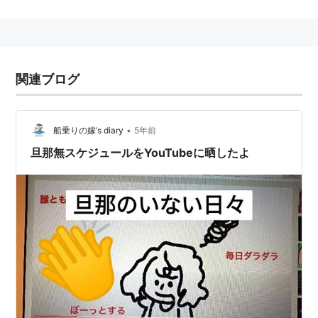
タイトル
対応機種
発売日
わりと本格的 絵心教室
ニンテンドーDSiウェ
2009年11月18
ア
日
絵心教室DS
ニンテンドーDS
2010年6月19日
関連ブログ
新 絵心教室
ニンテンドー3DS
2012年9月13日
ポケモンアートアカデミ
ニンテンドー3DS
2014年6月19日
•
船乗りの嫁’s diary
5年前
ー
旦那無スケジュールをYouTubeに晒したよ