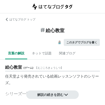
はてなブログ トップ
絵心教室
このタグでブログを書く
言葉の解説
ネットで話題
関連ブログ
絵心教室
(
ゲーム
)
【
えごころきょうしつ
】
任天堂より発売されている絵画レッスンソフトのシリー
ズ。
シリーズ一覧
解説の続きを読む