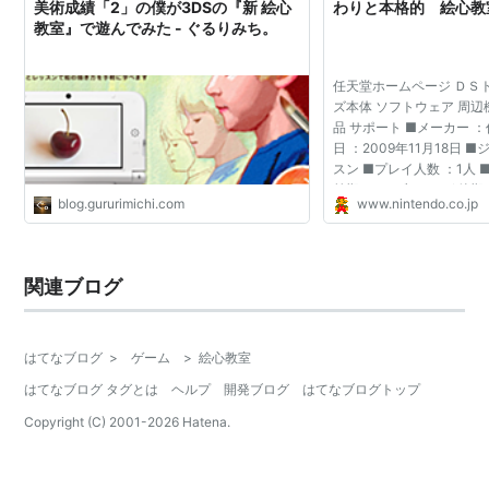
美術成績「2」の僕が3DSの『新 絵心
わりと本格的 絵心教
教室』で遊んでみた - ぐるりみち。
任天堂ホームページ ＤＳ
ズ本体 ソフトウェア 周辺
品 サポート ■メーカー 
日 ：2009年11月18日 
スン ■プレイ人数 ：1人 
前期 113ブロック / 後期
blog.gururimichi.com
www.nintendo.co.jp
ウェアのトップページへ 
ＤＳトップ ...
関連ブログ
はてなブログ
>
ゲーム
>
絵心教室
はてなブログ タグとは
ヘルプ
開発ブログ
はてなブログトップ
Copyright (C) 2001-
2026
Hatena.