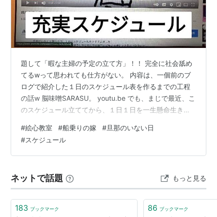
題して「暇な主婦の予定の立て方」！！ 完全に社会舐め
てるwって思われても仕方がない。 内容は、一個前のブ
ログで紹介した１日のスケジュール表を作るまでの工程
の話w 脳味噌SARASU。 youtu.be でも、まじで最近、こ
のスケジュール立ててから、１日１日を一生懸命生きて
る！ノルマがあるって大事！！！人生にハリがでるでる
#
絵心教室
#
船乗りの嫁
#
旦那のいない日
でるでる 動画見てもらった人にはわかると思うんだけ
#
スケジュール
ど、１日を 家事の時間 小遣い稼ぎ趣味の時間 挑戦の時
間 娯楽の時間 の４ブロックに分けている。 んで、挑戦
の時間に今、ゲームやってます。 私、実はゲーム苦手。
ネットで話題
もっと見る
なんだけど、私の趣味嗜好的に絶対好きになる気がする
んだよねー。という…
183
86
ブックマーク
ブックマーク