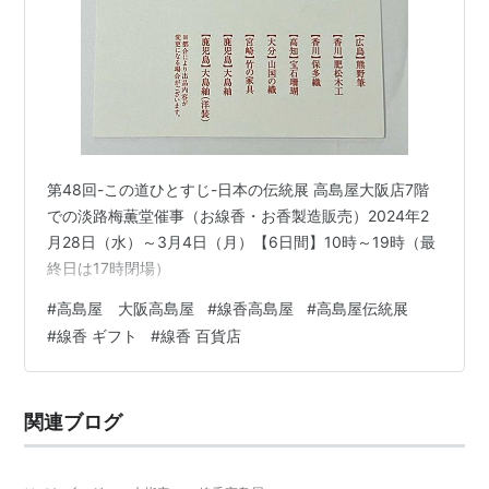
第48回-この道ひとすじ-日本の伝統展 高島屋大阪店7階
での淡路梅薫堂催事（お線香・お香製造販売）2024年2
月28日（水）～3月4日（月）【6日間】10時～19時（最
終日は17時閉場）
#
高島屋 大阪高島屋
#
線香高島屋
#
高島屋伝統展
#
線香 ギフト
#
線香 百貨店
関連ブログ