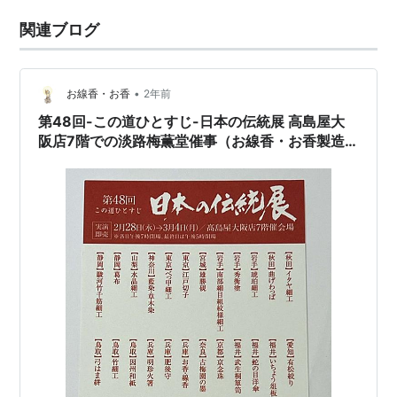
関連ブログ
•
お線香・お香
2年前
第48回-この道ひとすじ-日本の伝統展 高島屋大
阪店7階での淡路梅薫堂催事（お線香・お香製造
販売）2024年2月28日（水）～3月4日（月）
【6日間】10時～19時（最終日は17時閉場） 仏様
のご馳走甘茶香 おすすめしてします。 高島屋大阪
店7階での 淡路梅薫堂催事（お線香・お香製造販
売）お線香ギフト、お線香贈り物、お線香贈答
用、お線香を送るおすすめ甘茶香