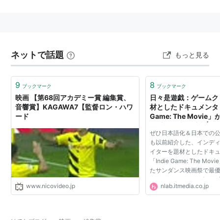
ネットで話題
もっと見る
9
8
ブックマーク
ブックマーク
映画 【第68回アカデミー賞 編集賞、
日々是遊戯：ゲームク
音響賞】KAGAWA7【監督ロン・ハワ
材としたドキュメンタリ
ード
Game: The Movi
優秀編集賞を受賞 | 
ぜひ日本語化＆日本での公
も以前紹介した、インデ
イターを題材としたドキ
「Indie Game: The M
たサンダンス映画祭で最
たそうです。 サンダンス
www.nicovideo.jp
nlab.itmedia.co.jp
「ソウ」や「CUBE」、
チ・プロジェクト」などを.