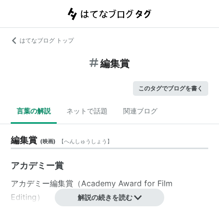
はてなブログ トップ
編集賞
このタグでブログを書く
言葉の解説
ネットで話題
関連ブログ
編集賞
(
映画
)
【
へんしゅうしょう
】
アカデミー賞
アカデミー編集賞（Academy Award for Film
Editing）
解説の続きを読む