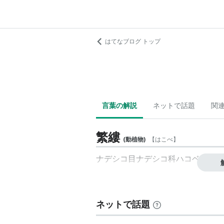
はてなブログ トップ
言葉の解説
ネットで話題
関
繁縷
(
動植物
)
【
はこべ
】
ナデシコ目ナデシコ科ハコベ属の
ネットで話題