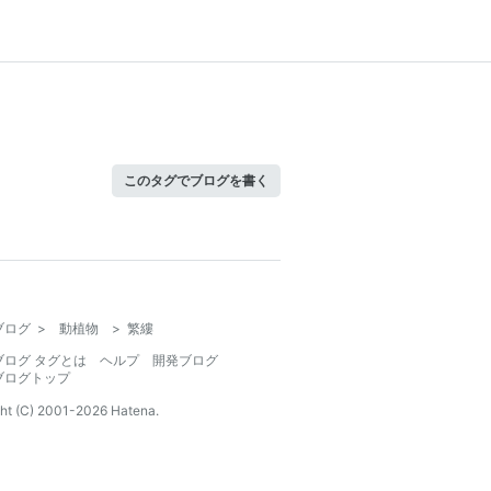
このタグでブログを書く
ブログ
>
動植物
>
繁縷
ブログ タグとは
ヘルプ
開発ブログ
ブログトップ
ht (C) 2001-
2026
Hatena.