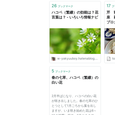
26
17
ブックマーク
ブ
ハコベ（繁縷）の効能は？花
芹 
言葉は？ - いろいろ情報ナビ
座 
ブロ
w-yakyuuboy.hatenablog.com
t
5
ブックマーク
春の七草、ハコベ（繁縷）の
白い花
2月半ばになり、ハコベの白い花
が咲き出しました。春の七草のひ
とつとして1月ごろから葉を出し
ますが、いま咲き始めた花は6～