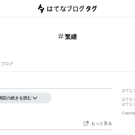
繁縷
連ブログ
はてな
草植物。→
ハコベ
解説の続きを読む
はてな
はてな
Copyrig
もっと見る