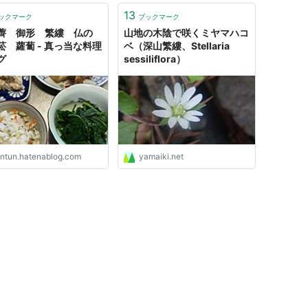
13
ックマーク
ブックマーク
薺 御形 繁縷 仏の
山地の木陰で咲くミヤマハコ
菘 蘿蔔 - 真っ当な料理
ベ（深山繁縷、Stellaria
グ
sessiliflora）
ontun.hatenablog.com
yamaiki.net