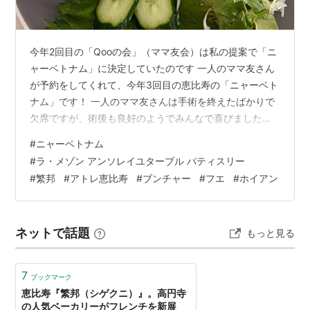
今年2回目の「Qooの会」（ママ友会）は私の提案で「ニ
ャーベトナム」に決定していたのです 一人のママ友さん
が予約をしてくれて、今年3回目の恵比寿の「ニャーベト
ナム」です！ 一人のママ友さんは手術を終えたばかりで
欠席ですが、術後も良好のようでみんなで喜びました
(#^^#) 本当に良かったです…早く良くなってください
#
ニャーベトナム
m(__)m 待ち合わせの直前に、山手線が止まってしまい、
#
ラ・メゾン アンソレイユターブル パティスリー
ドキドキしましたがみなさんが集まってくるタイミング
#
繁邦
#
アトレ恵比寿
#
ブンチャー
#
フエ
#
ホイアン
で動き出しラッキーでした。 ニャーベトナムに予定通り
到着できて、初めて見る「ランチメニュー」にワクワク
しました。 なんと「ハノイブンチャー」のセットもあり
ネットで話題
もっと見る
ました。 ↑ 何度訪れて…
7
ブックマーク
恵比寿『繁邦（シゲクニ）』。高円寺
の人気ベーカリーがフレンチを新展