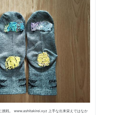
 www.ashitakirei.xyz 上手な出来栄えではなか