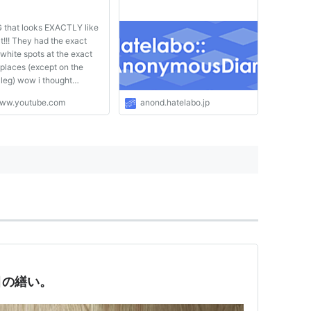
that looks EXACTLY like
t!!! They had the exact
white spots at the exact
places (except on the
 leg) wow i thought
ne took my cat n like
ww.youtube.com
anond.hatelabo.jp
taped it lickig itself XDDD
目の繕い。