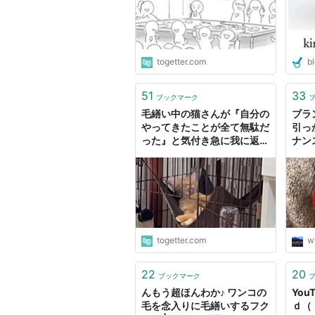
togetter.com
bl
51
33
ブックマーク
毛繕い中の猫さんが『自分の
ブラ
やってきたことが全て無駄だ
引っ
った』と気付き急に我に返っ
ナン
てしまう姿がオモシロ可愛い
大切
も！
のこ
togetter.com
w
22
20
ブックマーク
んもう超ほんわか♪ ワンコの
You
毛を念入りに毛繕いするフク
ｄ（