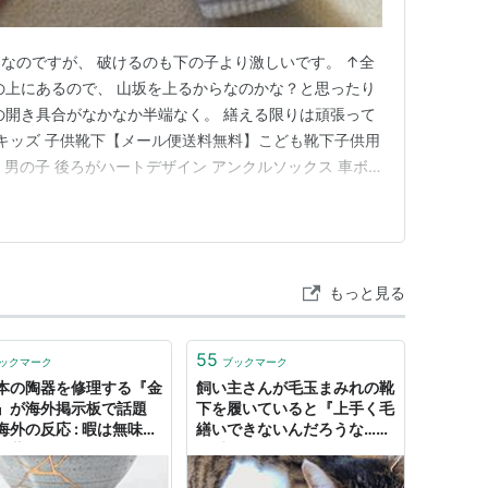
なのですが、 破けるのも下の子より激しいです。 ↑全
山の上にあるので、 山坂を上るからなのかな？と思ったり
の開き具合がなかなか半端なく。 繕える限りは頑張って
 キッズ 子供靴下【メール便送料無料】こども靴下子供用
 男の子 後ろがハートデザイン アンクルソックス 車ボ
 ベビー 靴下 ジュニアくつした 保育園 幼稚園 通園通学
う
: 1000 円楽天で詳細を見る 靴下 キッズ 女の子 可愛
もっと見る
55
ックマーク
ブックマーク
本の陶器を修理する『金
飼い主さんが毛玉まみれの靴
』が海外掲示板で話題
下を履いていると『上手く毛
海外の反応 : 暇は無味無
繕いできないんだろうな…』
劇薬
と手伝ってくれる猫さん「に
んげんは なってないから