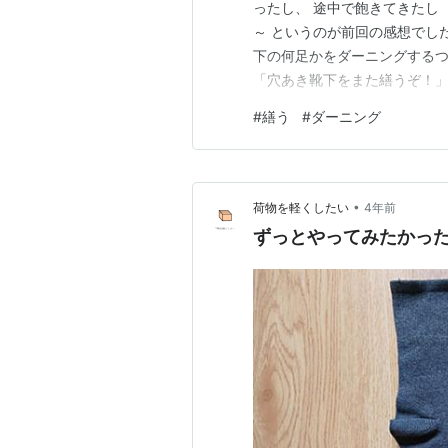
ったし、 途中で飽きてきたし
～ というのが前回の感想でし
下の何足かをダーニングするつ
「穴あき靴下をまた繕うぞ！」と書い
時間を見つけてやろう。 と放
#
繕う
#
ダーニング
できました。 前回ダーニング
ろに…
•
荷物を軽くしたい
4年前
ずっとやってみたかっ