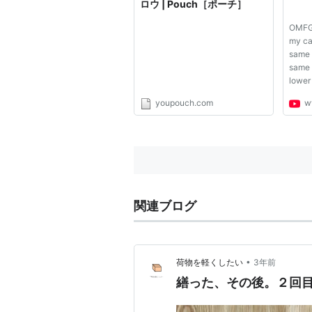
ロウ | Pouch［ポーチ］
OMFG 
my ca
same 
same 
lower
someo
youpouch.com
w
video 
関連ブログ
•
荷物を軽くしたい
3年前
繕った、その後。２回