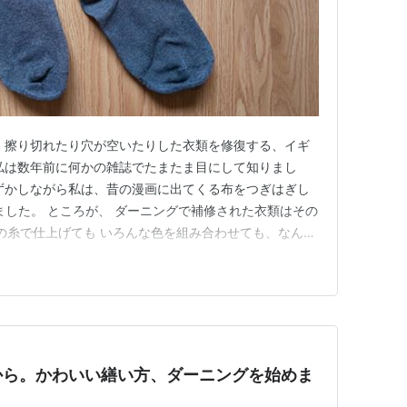
 擦り切れたり穴が空いたりした衣類を修復する、イギ
私は数年前に何かの雑誌でたまたま目にして知りまし
ずかしながら私は、昔の漫画に出てくる布をつぎはぎし
ました。 ところが、 ダーニングで補修された衣類はその
の糸で仕上げても いろんな色を組み合わせても、なんか
な模様に仕上げようか考えてチクチク縫えば愛おしさが
てみたい気持ちが小さく芽生えていました。 少ない衣類
早い。 なのでチャ…
から。かわいい繕い方、ダーニングを始めま