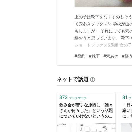
上の子は靴下をなくすのもそう
て穴あきソックス💦 学校が
もしますが、 それにしても穴
繕おうと思っています。 靴下
ショートソックス5足組 女の子
ーダー 花柄 おしゃれ かわいい
#
節約
#
靴下
#
穴あき
#
繕
靴下 子供服 春夏 クリスマス価格
い 男の子…
ネットで話題
372
81
ブックマーク
ブ
飲み会が苦手な原因に「誰々
「日
さんが何々した」という話題
繕い
についていけないというのが
に」
ある→猿の毛繕いと構造が似
臭の
ているのでは？