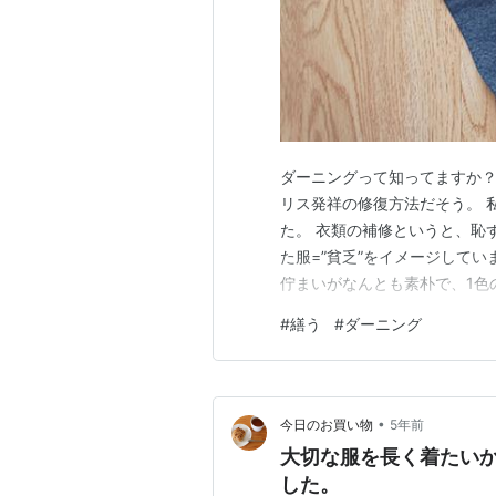
ダーニングって知ってますか？
リス発祥の修復方法だそう。 
た。 衣類の補修というと、恥
た服=”貧乏”をイメージしてい
佇まいがなんとも素朴で、1色
かわいい！素敵！味！ 「どん
#
繕う
#
ダーニング
増しそうだなあ。」 と、やっ
で過ごすと衣類の消耗がとても
•
今日のお買い物
5年前
大切な服を長く着たい
した。