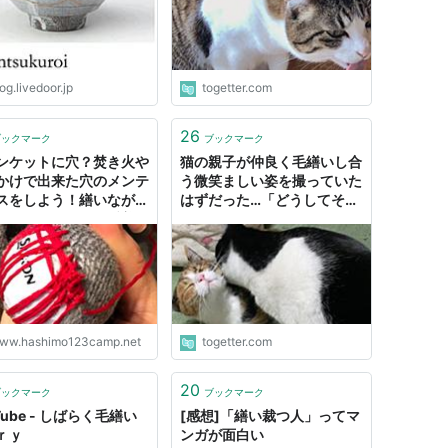
な」
og.livedoor.jp
togetter.com
26
ブックマーク
ブックマーク
ンケットに穴？焚き火や
猫の親子が仲良く毛繕いし合
かけで出来た穴のメンテ
う微笑ましい姿を撮っていた
スをしよう！繕いながら
はずだった…「どうしてそう
に使っていくと、愛着
なった」
 - 登山やキャンプや日々
と
ww.hashimo123camp.net
togetter.com
20
ブックマーク
ブックマーク
Tube - しばらく毛繕い
[感想]「繕い裁つ人」ってマ
ｒｙ
ンガが面白い