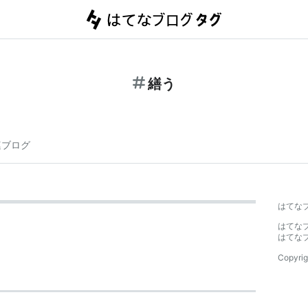
繕う
連ブログ
はてな
はてな
はてな
Copyrig