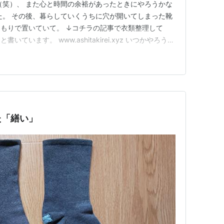
（笑）、 また心と時間の余裕があったときにやろうかな
た。 その後、暮らしていくうちに穴が開いてしまった靴
もりで置いていて。 ↓コチラの記事で衣類整理して
ています。 www.ashitakirei.xyz いつかやろう。
置して早半年。（え） 雨降りだった昨日、ようやく着手
した箇所はまったく穴があくことなく、それ以外のとこ
た「繕い」