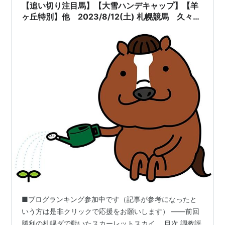
【追い切り注目馬】【大雪ハンデキャップ】【羊
ヶ丘特別】他 2023/8/12(土) 札幌競馬 久々V
へ
■ブログランキング参加中です（記事が参考になったと
いう方は是非クリックで応援をお願いします） ――前回
勝利の札幌ダで動いたスカーレットスカイ。 目次 調教評