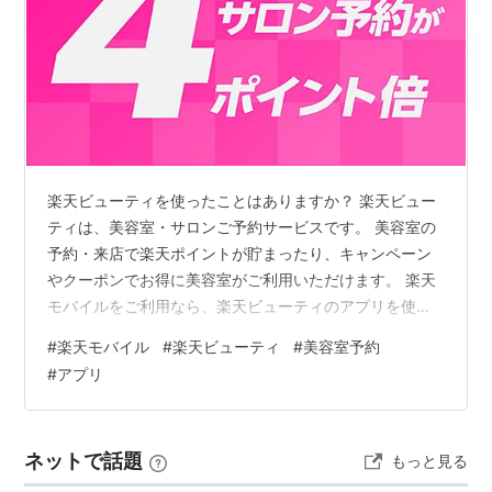
楽天ビューティを使ったことはありますか？ 楽天ビュー
ティは、美容室・サロンご予約サービスです。 美容室の
予約・来店で楽天ポイントが貯まったり、キャンペーン
やクーポンでお得に美容室がご利用いただけます。 楽天
モバイルをご利用なら、楽天ビューティのアプリを使う
とポイント4倍になるので、アプリでのご予約がおすすめ
#
楽天モバイル
#
楽天ビューティ
#
美容室予約
です。 beauty.rakuten.co.jp beauty.rakuten.co.jp ま
#
アプリ
た、現在楽天モバイルをご利用ではない方は、社員紹介
キャンペーンを活用すると、お得にポイントを獲得でき
ます。 電話番号そのまま乗り換えなら14,000ポイント、
ネットで話題
もっと見る
乗り換え以外だと7,000ポイントがGE…