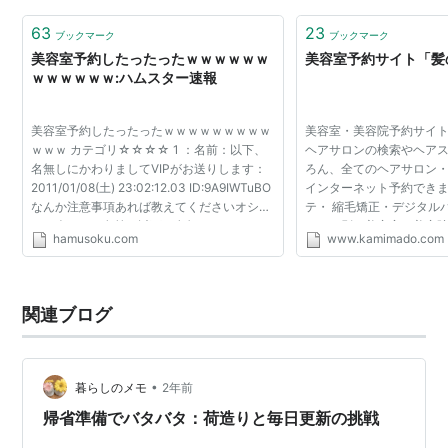
63
23
ブックマーク
ブックマーク
美容室予約したったったｗｗｗｗｗｗ
美容室予約サイト「髪
ｗｗｗｗｗｗ:ハムスター速報
美容室予約したったったｗｗｗｗｗｗｗｗｗ
美容室・美容院予約サイ
ｗｗｗ カテゴリ☆☆☆☆ 1 ：名前：以下、
ヘアサロンの検索やヘア
名無しにかわりましてVIPがお送りします：
ろん、全てのヘアサロン
2011/01/08(土) 23:02:12.03 ID:9A9IWTuBO
インターネット予約でき
なんか注意事項あれば教えてくださいオシャ
テ・ 縮毛矯正・デジタル
レな人… 2 ：名前：以下、名無しにかわりま
エリア別に美容室・美容
hamusoku.com
www.kamimado.com
してVIPがお送りします：2011/01/08(土)
| 神奈川 | 埼玉 | 千葉 | 群
23:02:59.16 ID:OmjvYeym0...
| 静岡...
関連ブログ
•
暮らしのメモ
2年前
帰省準備でバタバタ：荷造りと毎日更新の挑戦