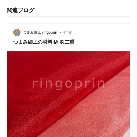
関連ブログ
•
つまみ細工 ringoprin
4年前
つまみ細工の材料 絹 羽二重