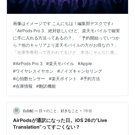
画像はイメージです こんにちは！編集部デスクです♪
「AirPods Pro 3、絶対欲しいけど、楽天モバイルで確実
に手に入れる方法ってあるの？」 「予約開始っていつか
ら？他のキャリアより楽天モバイルの方がお得なの？」
「在庫争奪戦って言われてるけど、本当にそんなに激戦
なの？💦」 そんな不安を抱えているあなた、安心してく
#
AirPods Pro 3
#
楽天モバイル
#
Apple
ださい✨ 実は、楽天モバイルでのAirPods Pro 3予約に
#
ワイヤレスイヤホン
#
ノイズキャンセリング
は、知らないと絶対に損する「裏ワザ」がたくさんある
#
心拍数センサー
#
楽天ポイント
#
予約方法
んです！ この記事では、楽天モバイルでAirPods Pro 3を
#
在庫情報
#
翻訳機能
確実にゲットするための全ての情報を、余すことなくお
伝えします🔥 📱 予約開始日時の詳細スケジュール…
•
自由帖 ― 日々のこと、好きなこと
1年前
AirPodsが通訳になった日。iOS 26の“Live
Translation”ってすごくない？