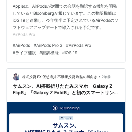
Appleは、AirPodsが対面での会話を翻訳する機能を開発
しているとBloombergが報じています。この翻訳機能は
iOS 19と連動し、今年後半に予定されているAirPodsのソ
フトウェアアップデートで導入される予定です。
AirPods Pro
#
AirPods
#
AirPods Pro 3
#
AirPods Pro
#
ライブ翻訳
#
翻訳機能
#
iOS 19
•
株式投資 FX 仮想通貨 不動産投資 利益の風向き
2年前
サムスン、AI搭載折りたたみスマホ「Galaxy Z
Flip6」「Galaxy Z Fold6」と初のスマートリング
「Galaxy Ring」発表