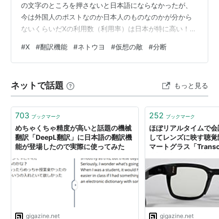
の文字のところを押さないと日本語にならなかったが、
今は外国人のポストなのか日本人のものなのかが分から
ないくらいだXの利用数（利用率）は日本が特に高い！と
されている記事を見かけたことがある外国語のポストを
#
X
#
翻訳機能
#
ネトウヨ
#
仮想の敵
#
分断
日本語で見られるということは日本語のポストを英語と
かフランス語とかでも見られているということだそうし
た中で、少し外国人が違和感を覚えるものがネトウヨと
ネットで話題
もっと見る
される人たちの投稿らしい礼儀正しく、おもてなしの文
化、漫画にみられる共通の感情それらが日本的と思って
いたものが、排外主義的で暴力的な罵倒にあふれて…
703
252
ブックマーク
ブックマーク
めちゃくちゃ精度が高いと話題の機械
ほぼリアルタイムで会
翻訳「DeepL翻訳」に日本語の翻訳機
してレンズに映す聴覚
能が登場したので実際に使ってみた
マートグラス「Transcr
翻訳機能も付いて誰で
gigazine.net
gigazine.net