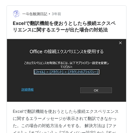
られるようにしているが、別のブラウザを使うのがやや
•
面倒) Wordの翻訳機能の使い方 ・翻訳したい文章を選択
一斗缶観測日記
3年前
する。 ・「校閲」→「言語」→「翻訳」→「選択範囲の
Excelで翻訳機能を使おうとしたら接続エクスペ
翻訳」と選択…
リエンスに関するエラーが出た場合の対処法
Excelで翻訳機能を使おうとしたら接続エクスペリエンス
に関するエラーメッセージが表示されて翻訳できなかっ
た。この場合の対処方法をメモする。 解決方法は [ファ
イル] ＞ [オプション] ＞ [プライバシー設定] から [すべ