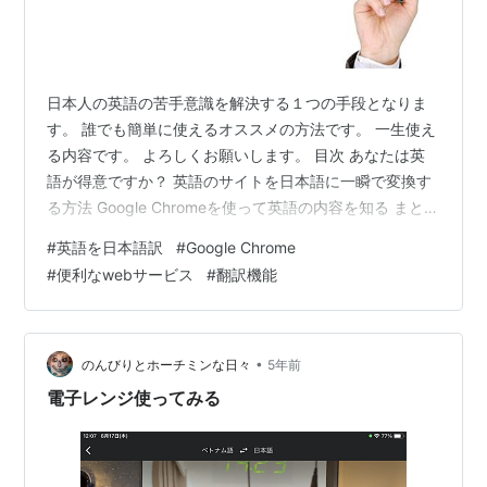
日本人の英語の苦手意識を解決する１つの手段となりま
す。 誰でも簡単に使えるオススメの方法です。 一生使え
る内容です。 よろしくお願いします。 目次 あなたは英
語が得意ですか？ 英語のサイトを日本語に一瞬で変換す
る方法 Google Chromeを使って英語の内容を知る まとめ
あなたは英語が得意ですか？ こんにちは！お金と健康の
#
英語を日本語訳
#
Google Chrome
情報発信をしているまぁです。 今回は、英語についてお
#
便利なwebサービス
#
翻訳機能
伝えします。 あなたは英語が得意ですか？ あなたは英語
を読めますか？ 僕は得意ではありません。 得意でない理
由は、普段、英語を使っていないからです。 今回は、日
本人の英語の苦手意識を減らす方法を紹介します。 英語
•
のんびりとホーチミンな日々
5年前
のサイ…
電子レンジ使ってみる