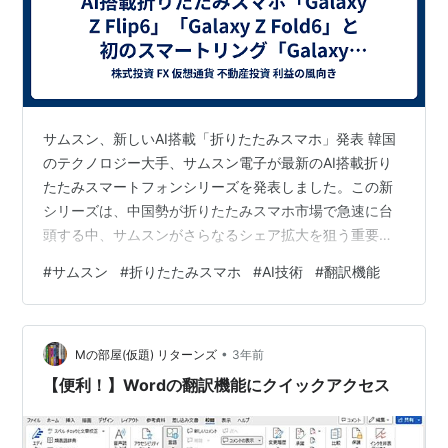
サムスン、新しいAI搭載「折りたたみスマホ」発表 韓国
のテクノロジー大手、サムスン電子が最新のAI搭載折り
たたみスマートフォンシリーズを発表しました。この新
シリーズは、中国勢が折りたたみスマホ市場で急速に台
頭する中、サムスンがさらなるシェア拡大を狙う重要な
一手です。 新シリーズの概要 発表されたモデル 発表さ
#
サムスン
#
折りたたみスマホ
#
AI技術
#
翻訳機能
れたモデルは、「Galaxy Z Flip6」と「Galaxy Z Fold6」
の2種類です。これらのデバイスは、折りたたみ可能なデ
ィスプレーを特徴としており、ユーザーに革新的なモバ
•
イル体験を提供します。 サムスン独自のAI技術 サムスン
Mの部屋(仮題) リターンズ
3年前
は、独自のAI技術を活用して、これらの新しい折りたた…
【便利！】Wordの翻訳機能にクイックアクセス