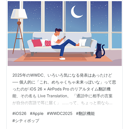
2025年のWWDC、いろいろ気になる発表はあったけど
── 個人的に「これ、めちゃくちゃ未来っぽいな」って思
ったのが iOS 26 × AirPods Pro のリアルタイム翻訳機
能、その名も Live Translation。 「通話中に相手の言葉
が自分の言語で耳に届く」 ……って、ちょっと前なら映
画の中の話だったよね？ でもApple、やっちゃったみた
#
iOS26
#
Apple
#
WWDC2025
#
翻訳機能
いです。 どんな機能なの？ iPhone 15 Pro / Pro Max と
#
シティポップ
AirPods Pro（第2世代）を使うと、 電話やFaceTime中