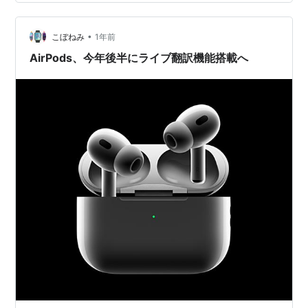
に、相手の話す内容がリアルタイムに翻訳されて、耳に
届く。 しかもFaceTimeビデオでは、…
•
こぼねみ
1年前
AirPods、今年後半にライブ翻訳機能搭載へ