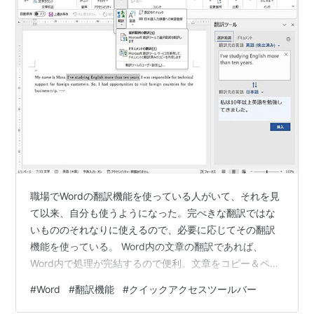
職場でWordの翻訳機能を使っている人がいて、それを見
て以来、自分も使うようになった。完ぺきな翻訳ではな
いもののそれなりに使えるので、必要に応じてその翻訳
機能を使っている。 Word内の文章の翻訳であれば、
Word内で処理が完結するので便利。文章をコピー＆ペー
ストなどしてGoogle翻訳を使うのと比較すると断然便
#
Word
#
翻訳機能
#
クイックアクセスツールバー
利。(※ 自分の環境では、選択した文章を、「かんざし」
を使ってブラウザに流し込んでGoogleとBingで翻訳させ