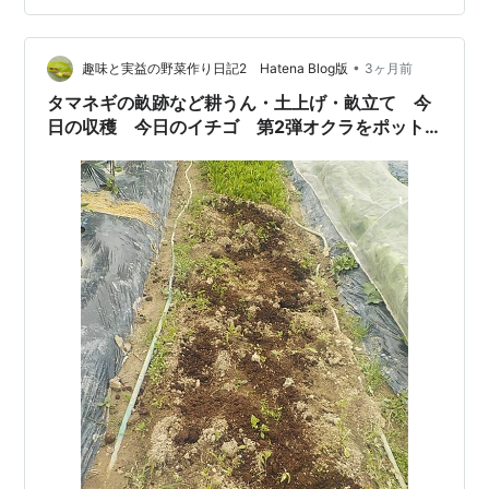
てみました。 改良の余地はありますが、まあよし。 川沿
いの棚田を耕うん開始 僕の後ろに道ができる 耕うん後の
田んぼ そして、３枚の棚田のうち一番下の田をトラクタ
•
趣味と実益の野菜作り日記2 Hatena Blog版
3ヶ月前
ーで耕うん。 代搔き…
タマネギの畝跡など耕うん・土上げ・畝立て 今
日の収穫 今日のイチゴ 第2弾オクラをポット
上げ・第3弾オクラを種蒔き