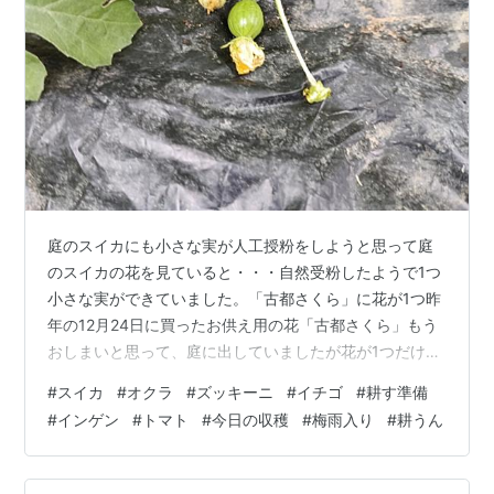
庭のスイカにも小さな実が人工授粉をしようと思って庭
のスイカの花を見ていると・・・自然受粉したようで1つ
小さな実ができていました。「古都さくら」に花が1つ昨
年の12月24日に買ったお供え用の花「古都さくら」もう
おしまいと思って、庭に出していましたが花が1つだけで
すが咲いていました。 オクラを追加で植え付けました庭
#
スイカ
#
オクラ
#
ズッキーニ
#
イチゴ
#
耕す準備
で育苗していた第3弾のオクラそこそこ大きくなってきて
#
インゲン
#
トマト
#
今日の収穫
#
梅雨入り
#
耕うん
いるので植え付けることに。 なんとか1畝分植え付けがで
きました。ズッキーニ2つ・スイカ2つに人工授粉をしま
した イチゴの畝 ガードのネットを片づけたくさん抜きま