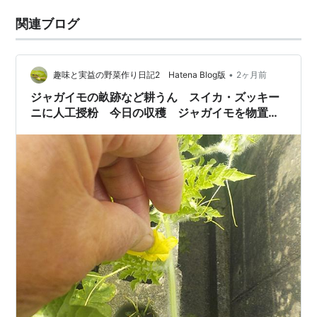
関連ブログ
•
趣味と実益の野菜作り日記2 Hatena Blog版
2ヶ月前
ジャガイモの畝跡など耕うん スイカ・ズッキー
ニに人工授粉 今日の収穫 ジャガイモを物置き
で保存