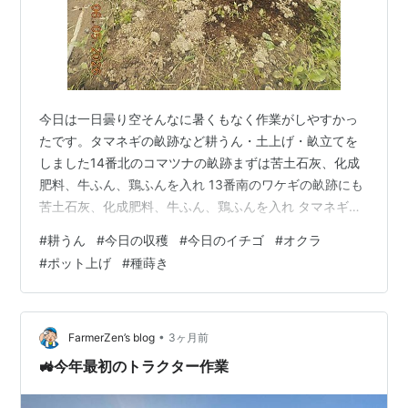
今日は一日曇り空そんなに暑くもなく作業がしやすかっ
たです。タマネギの畝跡など耕うん・土上げ・畝立てを
しました14番北のコマツナの畝跡まずは苦土石灰、化成
肥料、牛ふん、鶏ふんを入れ 13番南のワケギの畝跡にも
苦土石灰、化成肥料、牛ふん、鶏ふんを入れ タマネギの
畝跡6番9番にも苦土石灰、化成肥料、牛ふん、鶏ふん7
#
耕うん
#
今日の収穫
#
今日のイチゴ
#
オクラ
番8番はサツマイモ予定なのでダイアジノンを入れて 管
#
ポット上げ
#
種蒔き
理機で耕しました。 管理機で耕した後は、新しい鍬を使
って土上げ・畝立てをしました。 6番の畝は明日にでも
オクラを植え付ける予定、マルチをしました。 今日の収
穫 スナックエンドウ キヌサヤ 今日のイチゴ 第2弾オクラ
•
FarmerZen’s blog
3ヶ月前
をポット上げ 第3弾オク…
🚜今年最初のトラクター作業