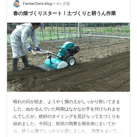
•
進めていきたいと思います。 畑を守る大切な用水路の手
FarmerZen’s blog
4ヶ月前
入れ 耕うん作業とあわせて、畑脇の用水路にたまった土
春の畑づくりスタート！土づくりと耕うん作業
砂を取り除く作業も行いました。この作業…
晴れの日が続き、ようやく畑の土がしっかり乾いてきま
した。ぬかるんでいた時期はなかなか手を付けられませ
んでしたが、絶好のタイミングを見計らって土づくりを
始めました。今回は、粒状の鶏糞を畑全体にまいてか
ら、耕うん機でしっかりと耕しました。 鶏糞をまいて土