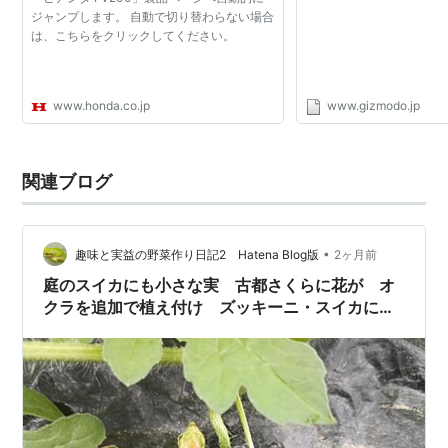
ジャンプします。 自動で切り替わらない場合
は、こちらをクリックしてください。
www.honda.co.jp
www.gizmodo.jp
関連ブログ
•
趣味と実益の野菜作り日記2 Hatena Blog版
2ヶ月前
庭のスイカにも小さな実 古都さくらに花が オ
クラを追加で植え付け ズッキーニ・スイカに人
工授粉 イチゴの畝ガード撤去苗もたくさん処
分 耕す準備肥料などを投入 ナスの横木もそろ
そろ設置 小さなインゲンの実が トマトの脇芽
摘みと支柱への誘引 かじられたキャベツ 今日
の収穫 今日から梅雨入り急遽耕うん