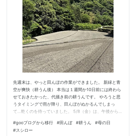
先週末は、やっと田んぼの作業ができました。 新緑と青
空が爽快（耕うん後） 本当は１週間か10日前には終わら
せておきたかった、代掻き前の耕うんです。 やろうと思
うタイミングで雨が降り、田んぼがぬかるんでしまっ
て…乾くのを待っていました。 5/8（金）は、午後から有
休をもらって帰宅。 まずは…。 水しぶきの特製ガード 上
#
gooブログから移行
#
田んぼ
#
耕うん
#
母の日
の水路（井手）から下の水路へ水を落としますが、水し
#
スシロー
ぶきが地味に邪魔。 そこで、塩ビの波板でガードを作っ