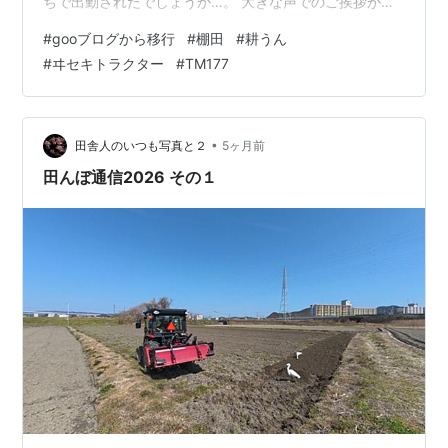
ちで出勤されたでしょうか…。 大きな声でのご挨拶が、
リラックスできたように思います。 人それぞれですけど
#
gooブログから移行
#
棚田
#
耕うん
ね。 さて。 お米作りのシーズンが始まります。 先週末
#
ヰセキトラクター
#
TM177
には、棚田の３枚をトラクターで耕うんしました。 わが
家のトラクターはイセキのTM177 川から道路までの間に
いびつな形の田んぼが３枚あります。 日曜日（3/29）の
お昼から始め、ほぼ順調に進んで17：30頃に終了しまし
•
田舎人のいつも写真と２
5ヶ月前
た。 一番下の田…
田んぼ通信2026 その１