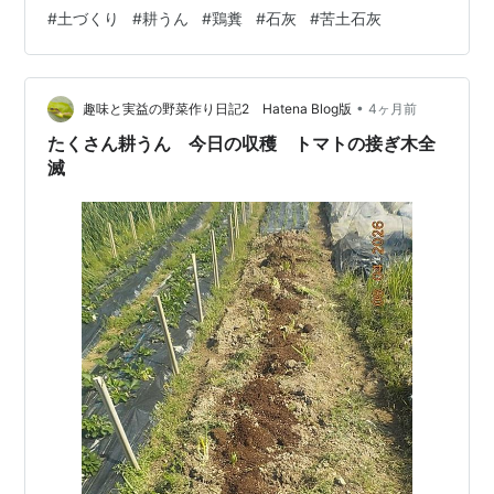
に栄養を まずは粒状鶏糞をまく作業からスタートです。
#
土づくり
#
耕うん
#
鶏糞
#
石灰
#
苦土石灰
鶏糞は肥料効果が高く、土にしっかりと栄養を与えてく
れる心強い存在です。畑全体にまんべんなく行き渡るよ
うに意識しながら、均等にまいていきました。 耕うん機
•
でしっかり攪拌（かくはん） 鶏糞をまいた後は、耕うん
趣味と実益の野菜作り日記2 Hatena Blog版
4ヶ月前
機の出番です。土と肥料をしっかり混ぜ込むように、丁
たくさん耕うん 今日の収穫 トマトの接ぎ木全
寧に耕していきます。いつものことですが、耕う…
滅