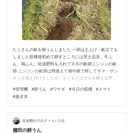
たくさんの畝を耕うんしました 一部は土上げ・畝立ても
しました収穫後初めて耕すところには苦土石灰、牛ふ
ん、鶏ふん、化成肥料を入れてネギの畝跡ニンジンの畝
跡 ニンジンの畝跡は間違えて備中鍬で耕してチマ・サン
チュを植え付けましたが、もともとはナスを植える予定
でした。前回耕したときは牛ふんを入れていなかったの
#
管理機
#
耕うん
#
ワケギ
#
今日の収穫
#
トマト
で牛ふんだけ入れました。キャベツの畝跡 前回耕した後
#
接ぎ木
マルチをしていたところもマルチを外して、もう一度耕
すことにしました。固まった土がゴロゴロしていたの
で、夏野菜の植え付け前にもう一度耕した方がよさそう
なので。マルチを外して 管理機で耕うん 耕した後 土上
•
古太郎のブログ
4ヶ月前
げと畝立ては下の写真の畝だけしました。 続き…
棚田の耕うん