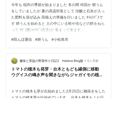
今年も 稲作の季節が始まりました 冬の間 何回か 耕うん
をしていましたが 夏の高温対策として 珪酸と石灰が入っ
た肥料を混ぜ込み 田植えの準備を行いました ﾀｲﾑﾗﾌﾟｽで
す 耕うんを始めると 土の中にいる蛙や虫などの餌をねら
って ｻｷﾞ(鷺)やﾓｽﾞ(百舌)が 集まって来ます
www.youtube.com まずは順調に 田植えが出来ることを
#
田んぼ通信
#
耕うん
#
小松島市
祈っています DJI OsmoAction5pro 令和8年3月16日撮影
＠小松島市 にほんブログ村 ランキング参加中写真・カメ
ラ 貴方にとっても私にとっても明日もいい一日でありま
•
すように
趣味と実益の野菜作り日記2 Hatena Blog版
5ヶ月前
トマトの穂木も発芽・台木ともども縁側に移動
ウグイスの鳴き声を聞きながらジャガイモの植え
付け 管理機で耕うん
トマトの穂木も芽が出始めました2月25日に種蒔きをした
トマトの穂木芽が出始めています。 台木も穂木もより日
当たりが良い縁側に移動しました。 今朝までジャガイモ
の浴光催芽をしていましたが、今日ジャガイモは植え付
け。場所が空いたので移動させました。今年もウグイス