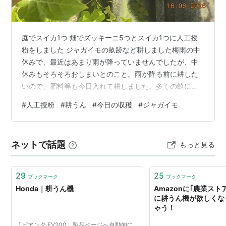
庭でスイカ1つ 畑でズッキーニ5つとスイカ1つに人工授
粉をしました ジャガイモの畝跡など耕しました梅雨の中
休みで、最近はあまり雨が降っていませんでしたが、中
休みもそろそろおしまいとのこと。雨が降る前に耕した
いので、肥料等も今日入れて耕しました。多くの畝には
苦土石灰、牛ふん、鶏ふん、化成肥料を入れ、サツマイ
#
人工授粉
#
耕うん
#
今日の収穫
#
ジャガイモ
モを植え付け予定の畝には苦土石灰と、ダイアジノンを
入れてBefore 管理機で耕しました。 After 家に戻ってき
たのは午後2時ごろ。疲れました。土上げ・畝立ては明日
ネットで話題
もっと見る
にでもします。今日の収穫 掘り忘れのジャガイモ キュウ
リ ズッキーニ ピーマン インゲン ミニトマト イチゴ 南高
梅 南高梅が…
29
25
ブックマーク
ブックマーク
Honda｜耕うん機
Amazonに｢農業ス
に耕うん機が欲しくな
ゃう！
「ピアンタ FV200」製品ページへ自動的に