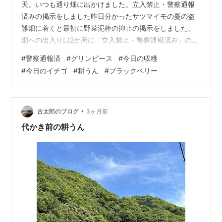
天。いつも通り畑に出かけました。立入禁止・警察通報
済みの掲示をしました昨日分かったサツマイモの蔓の盗
難畑に着くと最初に野菜泥棒の抑止の掲示をしました。
畑への出入り口2か所に「立入禁止・警察通報済み」の掲
示をしました。 グリンピースを初収穫しましたいつの間
#
警察通報済
#
グリンピース
#
今日の収穫
にか皮が黄色くなったこんな豆も。もう一つ開けてみる
#
今日のイチゴ
#
耕うん
#
ブラックベリー
と もう十分収穫してもよさそうです。今日の収穫 カブ
グリンピース スナックエンドウ キヌサヤ ブロッコリー
スナックエンドウ、キヌサヤが少なくなって収穫が楽に
なったと思っていましたが、グリンピースの収穫が始ま
•
古太郎のブログ
3ヶ月前
りました。 今日のイチゴ 畑のイチゴ…
代かき前の耕うん