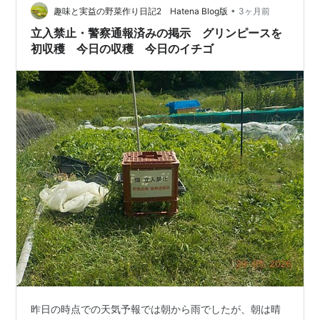
した 耕す準備 苦土石灰・鶏ふん・化成肥料 サツマイモ
•
趣味と実益の野菜作り日記2 Hatena Blog版
3ヶ月前
の予定畝にはダイアジノ…
立入禁止・警察通報済みの掲示 グリンピースを
初収穫 今日の収穫 今日のイチゴ
昨日の時点での天気予報では朝から雨でしたが、朝は晴