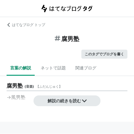
はてなブログ トップ
腐男塾
このタグでブログを書く
言葉の解説
ネットで話題
関連ブログ
腐男塾
(
音楽
)
【
ふだんじゅく
】
→
風男塾
解説の続きを読む