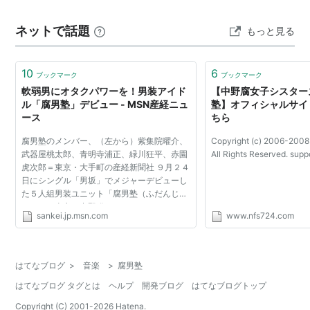
ネットで話題
もっと見る
10
6
ブックマーク
ブックマーク
軟弱男にオタクパワーを！男装アイド
【中野腐女子シスター
ル「腐男塾」デビュー - MSN産経ニュ
塾】オフィシャルサイ
ース
ちら
腐男塾のメンバー、（左から）紫集院曜介、
Copyright (c) 2006-2008
武器屋桃太郎、青明寺浦正、緑川狂平、赤園
All Rights Reserved. su
虎次郎＝東京・大手町の産経新聞社 ９月２４
日にシングル「男坂」でメジャーデビューし
た５人組男装ユニット「腐男塾（ふだんじゅ
く）」。東京・中野発のアイドルユニット
sankei.jp.msn.com
www.nfs724.com
「中野腐女子シスターズ」のメンバーが、男
子高校生に扮して「...
はてなブログ
>
音楽
>
腐男塾
はてなブログ タグとは
ヘルプ
開発ブログ
はてなブログトップ
Copyright (C) 2001-
2026
Hatena.