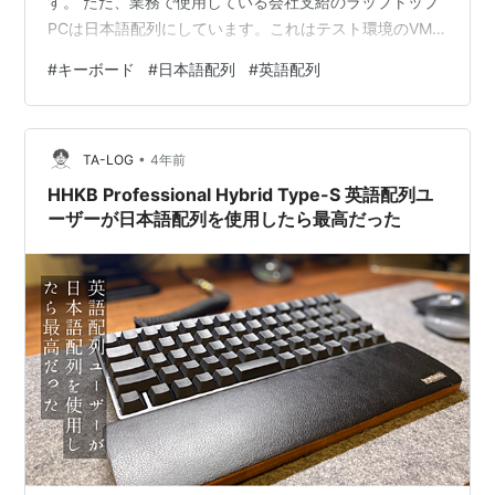
す。 ただ、業務で使用している会社支給のラップトップ
PCは日本語配列にしています。これはテスト環境のVM
などが日本語配列レイアウトとなっており、困った時に
#
キーボード
#
日本語配列
#
英語配列
日本語配列で入力できるようにするためです。 そうする
と以下のような問題が発生します。 キーボードは使い慣
れた英語配列のHHKBを使いたい 業務では周りに合わせ
•
て日本語配列を使いたい これまで、私は👆の問題を解決
TA-LOG
4年前
するために かえうち２ というマイコンアダプターを購入
HHKB Professional Hybrid Type-S 英語配列ユ
して使用していました。 …
ーザーが日本語配列を使用したら最高だった