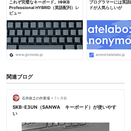
これぞ完璧なキーボード。HHKB
プログラマーには英語
Professional HYBRID（英語配列）レ
ドが人気らしいが
ビュー
www.gizmodo.jp
anond.hatelabo.jp
関連ブログ
•
石井政之の作業場
7ヶ月前
SKB-E3UN（SANWA キーボード）が使いやす
い