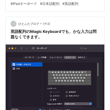
イジにもお歳暮代わりにコレのちょっと小ぶりサイズの
#
iPadキーボード
#
日本語配列
#
英語配列
セットを送りました。 お雑煮は福岡市西区にある料亭
『とり市』の雑煮セット。おせちのお返しにとバアバ達
が送ってくれました。博多雑煮はあごだしのつゆに鶏肉
•
とブリが絶対入ってます。 ふぅ〜。朝からお腹いっぱ
ひとふたブログ
5年前
い。。。 元旦昼過ぎから、夫と私それぞれの実家へご挨
英語配列のMagic Keyboardでも、かな入力は問
拶まわりです。 家にいてもね〜、夫と…
題なくできます。