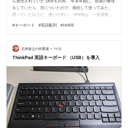
ら発売されていた SKB-E3UN。 年末年始に、部屋の整理
をしていたら、目についたので、接続して使ってみた。
思っていた以上に、使いやすい。 HHKBは、一生涯使う
道具（万年筆）だとすれば、 このSKB-E3UNは消耗品
#
キーボード
#
英語配列
#
HHKB
（ボールペン）だろう。 HHKBは、厚いつくりであり、
キーが深いので、パームレストが必須である。 しかし、
このSKB-E3UNは、薄いので、パームレストは必要な
•
い。 USB接続なので、Bluetooth接続のような不安定さが
石井政之の作業場
1年前
ない。 つなげばすぐに使える。 ノートパソコン…
ThinkPad 英語キーボード （USB）を導入