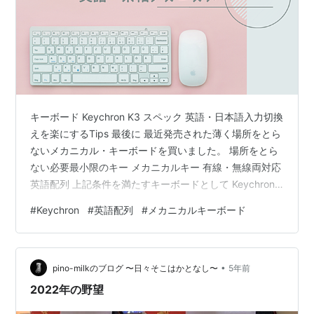
キーボード Keychron K3 スペック 英語・日本語入力切換
えを楽にするTips 最後に 最近発売された薄く場所をとら
ないメカニカル・キーボードを買いました。 場所をとら
ない必要最小限のキー メカニカルキー 有線・無線両対応
英語配列 上記条件を満たすキーボードとして Keychron
K3 一択でした。信頼のおけるメーカーで、赤軸・青軸・
#
Keychron
#
英語配列
#
メカニカルキーボード
茶軸と３つキータッチ感触を選べるロープロファイルの
オプティカルスイッチを採用したキーボードです。今回
は茶軸・英語配列を選びましたが、もちろん日本語配列
•
もありますので、ユーザーとしては選択肢が多く自分に
pino-milkのブログ 〜日々そこはかとなし〜
5年前
合ったものを選ぶことが可能です。 キーボード Key…
2022年の野望