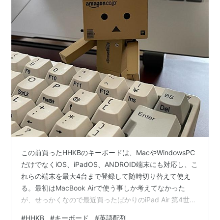
この前買ったHHKBのキーボードは、MacやWindowsPC
だけでなくiOS、iPadOS、ANDROID端末にも対応し、こ
れらの端末を最大4台まで登録して随時切り替えて使え
る。最初はMacBook Airで使う事しか考えてなかった
が、せっかくなので最近買ったばかりのiPad Air 第4世代
でも使えるようにしておこうと、追加登録して試し打ち
#
HHKB
#
キーボード
#
英語配列