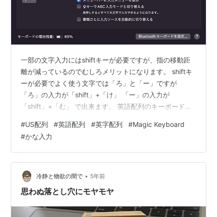
一部の文字入力にはshiftキーが必要ですが、指の移動距
離が減っているのでむしろメリットになります。 shiftキ
ーが必要でよく使う文字では「ろ」と「ー」ですが
「ろ」の入力が「shift」+「け」 「ー」の入力が
「shift」+「む」 で出来ます。 英語配列のキーボードを
買う前、ネットで調べていると、かな入力を使う人には
#
US配列
#
英語配列
#
英字配列
#
Magic Keyboard
デメリットが大きいとあったのでローマ字入力で使えは
#
かな入力
いいかと購入。 最初はローマ字入力で使っていました
が、キーを押すのが面倒でかな入力を覚えた身として
は、いまさらローマ字入力に戻るのは無理でした。 試し
にかな入力で使ってみるとやっぱり快適。慣れるのに少
•
冷静と物欲の間で
5年前
し時間がかかりますが、右手…
思わぬ落とし穴にモヤモヤ