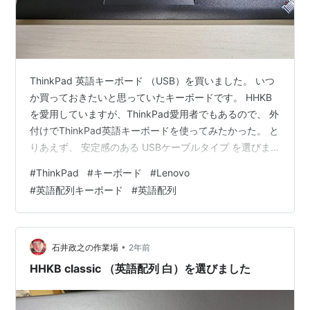
ThinkPad 英語キーボード （USB）を買いました。 いつ
か買っておきたいと思っていたキーボードです。 HHKB
を愛用していますが、ThinkPad愛用者でもあるので、 外
付けでThinkPad英語キーボードを使ってみたかった。 と
りあえず、 安定感のある USBケーブルタイプ を選びま
した。 使ってみた感想。 HHKBに慣れているので、
#
ThinkPad
#
キーボード
#
Lenovo
ThinkPadキーボードに慣れるまで時間がかかりそうで
#
英語配列キーボード
#
英語配列
す。 この「ThinkPad英語キーボード」と同じクオリティ
ーのキーボードが、 ノートパソコンThinkPadに標準装備
されていたら、 もっとThinkPadファンが増えている、と
思いました。 Ca…
•
石井政之の作業場
2年前
HHKB classic （英語配列 白）を選びました