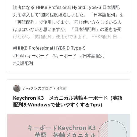
読者になる HHKB Profesional Hybrid Type-S 日本語配
列を購入して1週間程度経過しました。 「日本語配列」を
「英語配列」で使用してます。 同じ使い方をしている人
はほぼいないと思いますが、 「日本語配列」の恩恵を受
けながら「英語配列」使用ができます。 HHKB配列 日本
語配列キーボードで英語配列キーボードとして使用でき
#
HHKB Professional HYBRID Type-S
るのか 使用感 そもそも英語配列を買えば良いのでは？
#
hhkb キーボード
#
キーボード
#
日本語配列
キーマップの変更 試行錯誤の末にたどり着いた結論 スペ
#
英語配列
ースキーの左右を変更 最下段左キーの変更 最下段右キー
を変更 右Shiftキーの変更 最上段左キーの変更 設定ファ
イル キートップの変更 どうせ見…
•
かっクンのブログ
4年前
Keychron K3 メカニカル茶軸キーボード（英語
配列をWindowsで使いやすくするTips）