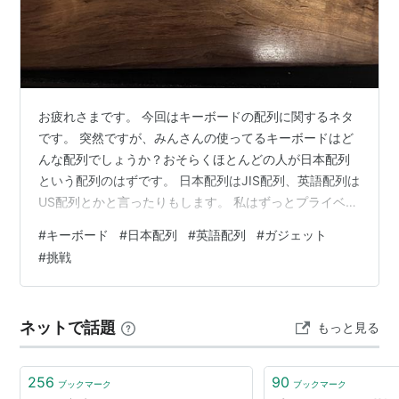
お疲れさまです。 今回はキーボードの配列に関するネタ
です。 突然ですが、みんさんの使ってるキーボードはど
んな配列でしょうか？おそらくほとんどの人が日本配列
という配列のはずです。 日本配列はJIS配列、英語配列は
US配列とかと言ったりもします。 私はずっとプライベー
トでも仕事でも日本語配列を使ってきました。というの
#
キーボード
#
日本配列
#
英語配列
#
ガジェット
も意図的に選ばない限り英語配列のキーボードを使うこ
#
挑戦
とってほとんどありません。 使うとしたらゲーミング系
のデバイスとかちょっとキーボードへのこだわりやスペ
ックの要求が高くなったりすると国産キーボードでは要
ネットで話題
もっと見る
件を満たさない為、海外製のキーボードになり、そする
と必然的にキーボードの配列が英語圏…
256
90
ブックマーク
ブックマーク