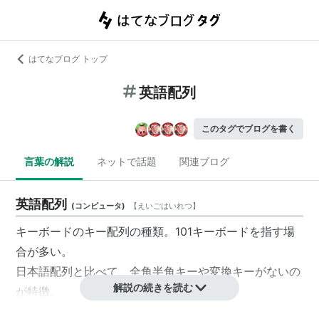
はてなブログ トップ
英語配列
このタグでブログを書く
言葉の解説
ネットで話題
関連ブログ
英語配列
(
コンピュータ
)
【
えいごはいれつ
】
キーボード
の
キー配列
の種類。
101キーボード
を指す場
合が多い。
日本語配列
と比べて、全角半角キーや変換キーがないの
解説の続きを読む
が特徴。