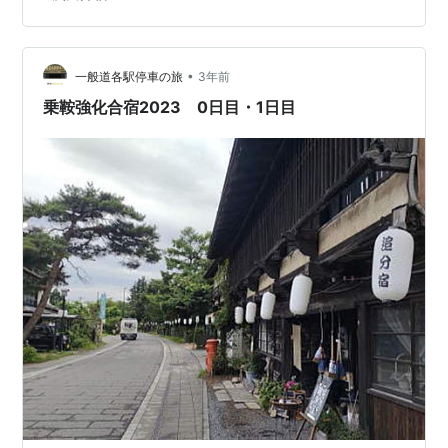
２年ぶりに旧中山道の旅の駒を進められます。 なんでし
ょ、このワクワク感は・・・。 完全に遠足前の子供
だ！！ それにしてもロードバイクと違ってMTBは重たく
て サイクルキャリアに載せるだけで腰痛になりそ
•
一般道各駅停車の旅
3年前
う・・・。 道の駅…
乗鞍強化合宿2023 0日目・1日目