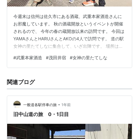
今週末は信州は佐久市にある酒蔵、武重本家酒造さんに
お邪魔しています。 秋の酒蔵開放というイベントが開催
されるので、 今年の春の蔵開放以来の訪問です。 今回は
YAMAさんとHARUさんとAKOの4人で訪問です。 道の駅
女神の里たてしなに集合して、いざ出陣です。 場所は中
山道の間の宿と言われた中のひとつの宿場まち茂田井
#
武重本家酒造
#
茂田井宿
#
女神の里たてしな
宿。 古い町並みの中にひっそりと佇む酒蔵さんです。 当
然、旧中山道自転車旅でも訪問している場所。 江戸時代
さながらの街並み空間が迎えてくれます。 いつ訪れても
関連ブログ
素晴らしい場所です。 酒蔵に到着したのはイベント開始
時間10時の10分前。 10分待って試飲料1,000円支払って
いざ入場です…
•
一般道各駅停車の旅
1年前
旧中山道の旅 0・1日目