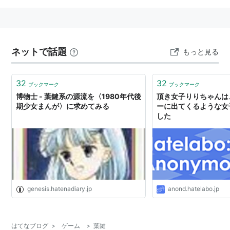
ネットで話題
もっと見る
32
32
ブックマーク
ブックマーク
博物士 - 葉鍵系の源流を〈1980年代後
頂き女子りりちゃんは
期少女まんが〉に求めてみる
ーに出てくるような女
した
genesis.hatenadiary.jp
anond.hatelabo.jp
はてなブログ
>
ゲーム
>
葉鍵