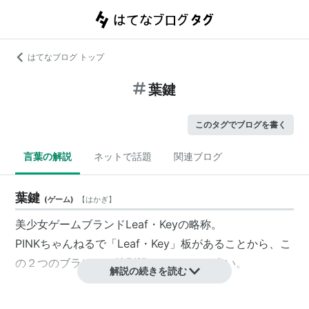
はてなブログ トップ
葉鍵
このタグでブログを書く
言葉の解説
ネットで話題
関連ブログ
葉鍵
(
ゲーム
)
【
はかぎ
】
美少女ゲームブランドLeaf・Keyの略称。
PINKちゃんねるで「Leaf・Key」板があることから、こ
の２つのブランドは特別視されることが多い。
解説の続きを読む