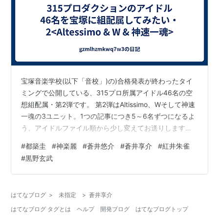
宝塚音楽学校(以下「音校」)の)合格発表が終わったタイ
ミングで公開している、315プロ所属アイドル46名の空
想組配属・第2弾です。 第2弾はAltissimo、Wそして神速
一魂の3ユニット。1つの記事につき5～6名ずつになるよ
う、アイドルファイル順から少し変えてお送りします。
諸注意については前回の記事と同じですが再掲。 ※4～5
#
都築圭
#
神楽麗
#
蒼井悠介
#
蒼井享介
#
紅井朱雀
年前の空想(年表形式)がベースになっています。筆がのっ
#
黒野玄武
て文章量が多い部分もあります。 せっかくなのでトップ
になるならどんな感じになるかについても全員について
考えました。相手役はこんな人が合いそう、みたいなこ
はてなブログ
>
未指定
>
蒼井享介
とも書いておりますのでご注意ください。やって欲しい
はてなブログ タグとは
ヘルプ
開発ブログ
はてなブログトップ
作品も考えまし…