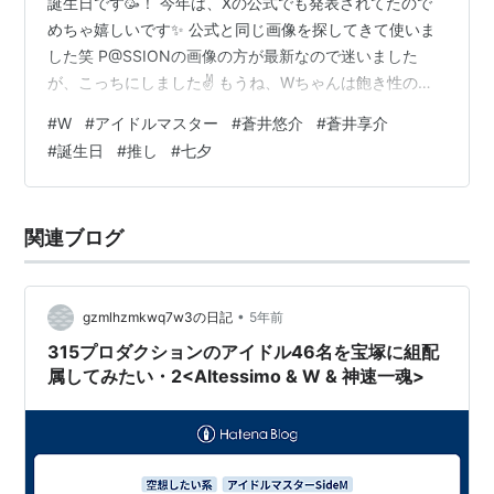
誕生日です🥳！ 今年は、Xの公式でも発表されてたので
めちゃ嬉しいです✨ 公式と同じ画像を探してきて使いま
した笑 P@SSIONの画像の方が最新なので迷いました
が、こっちにしました✌️ もうね、Wちゃんは飽き性の私
がずーっと推し続けてるアイドルなので大好き💕 無邪気
#
W
#
アイドルマスター
#
蒼井悠介
#
蒼井享介
な悠介もクールな享介も、、、大好き…🫶 これからも、
#
誕生日
#
推し
#
七夕
推し続けさせてね🙏😉 本当に、誕生日おめでとう🎉悠
介！享介！ ファンの人が作ったWの誕生日動画あった！
https://youtu.be/LIk1BprK8Wc?
関連ブログ
si=3lHdLQp_TDRMWVtP 後、今日は七夕🎋だった笑 え
っ…
•
gzmlhzmkwq7w3の日記
5年前
315プロダクションのアイドル46名を宝塚に組配
属してみたい・2<Altessimo & W & 神速一魂>