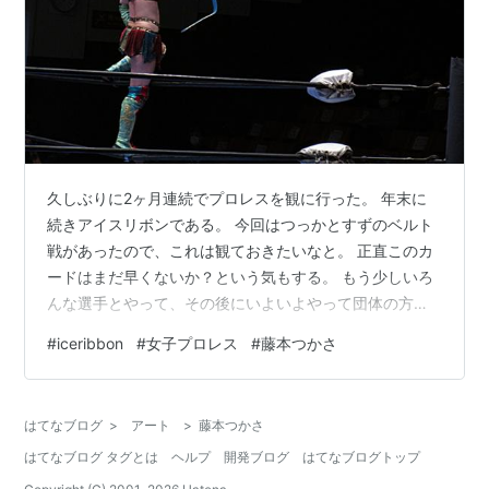
久しぶりに2ヶ月連続でプロレスを観に行った。 年末に
続きアイスリボンである。 今回はつっかとすずのベルト
戦があったので、これは観ておきたいなと。 正直このカ
ードはまだ早くないか？という気もする。 もう少しいろ
んな選手とやって、その後にいよいよやって団体の方向
性ドカン、みたいな感じの方が意味合いが変わる気がす
#
iceribbon
#
女子プロレス
#
藤本つかさ
るんだよな。 ともあれ、つっかがここで勝ってしまうの
は逆戻り感があるし、かと言ってすずがこのタイミング
で勝つのももう少し先に見たい気もする。 まぁ、ベルト
はてなブログ
>
アート
>
藤本つかさ
も新しくなるので、ここでドローで王座剥奪、トーナメ
はてなブログ タグとは
ヘルプ
開発ブログ
はてなブログトップ
ントで新王者を決めるみたいな感じもありかもしれな
い。 果たしてどんな感じだろうか。 そん…