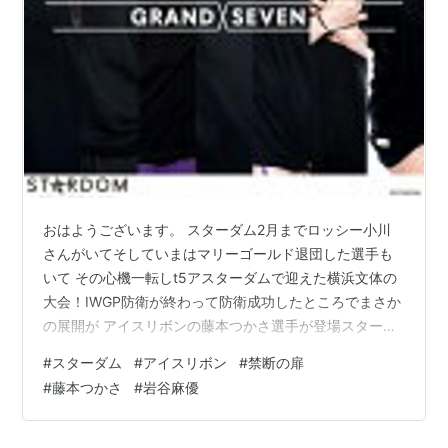
おはようございます。 スターダム2月までロッシー小川
さんがいてそしていまはマリーゴールド退団した選手も
いて その心機一転しt5アスターダムで迎えた横浜文体の
大会！IWGP防衛が終わって防衛成功したところでまさか
の展開が アイスリボンの藤本つかさ選手が登場スターダ
ムで観れるのが新鮮ですよね。 www.youtube.com
#
スターダム
#
アイスリボン
#
禁断の扉
HTML ZERO3×STARDOM スターダム コラボ Tシャツ 半
#
藤本つかさ
#
岩谷麻優
袖 メンズ ( エイチティエムエル ゼロスリー×スターダム
Grand Seven S/S Tee STARS Queen's Quest 大江戸隊
Donna del Mondo COSMIC ANGEL…