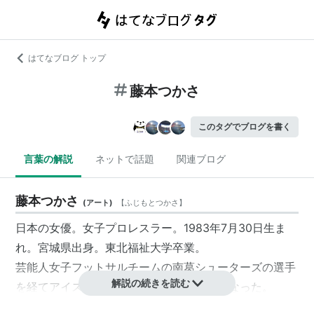
はてなブログ トップ
藤本つかさ
このタグでブログを書く
言葉の解説
ネットで話題
関連ブログ
藤本つかさ
(
アート
)
【
ふじもとつかさ
】
日本の女優。女子プロレスラー。1983年7月30日生ま
れ。宮城県出身。東北福祉大学卒業。
芸能人女子フットサルチームの南葛シューターズの選手
解説の続きを読む
を経てアイスリボンで女子プロレスラーとなった。