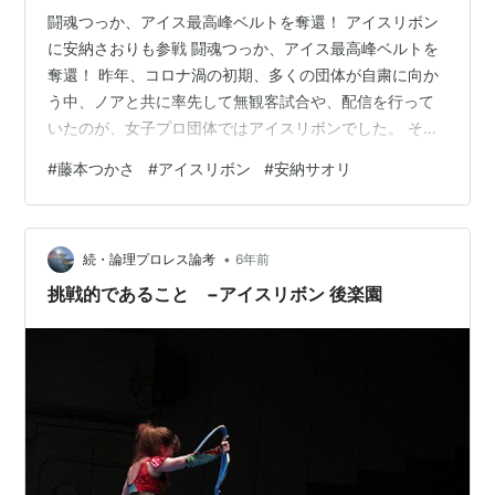
闘魂つっか、アイス最高峰ベルトを奪還！ アイスリボン
に安納さおりも参戦 闘魂つっか、アイス最高峰ベルトを
奪還！ 昨年、コロナ渦の初期、多くの団体が自粛に向か
う中、ノアと共に率先して無観客試合や、配信を行って
いたのが、女子プロ団体ではアイスリボンでした。 その
アイスリボンの代表取締役兼主力選手の藤本つかさ。 藤
#
藤本つかさ
#
アイスリボン
#
安納サオリ
本は、団体最高峰ベルト・ICE∞（インフィニティ）の王
座に返り咲く。 華麗なビーナスシュート 藤本つかさ、通
称つっかは、東スポ女子プロレスMVPを３年連続受賞し
•
ていたスターダムの紫雷イオより、２０１８年は藤本が
続・論理プロレス論考
6年前
女子プロレス大賞を受賞。 ２０１９年と２０２０年は再
挑戦的であること −アイスリボン 後楽園
びスターダムの選手が受賞して…