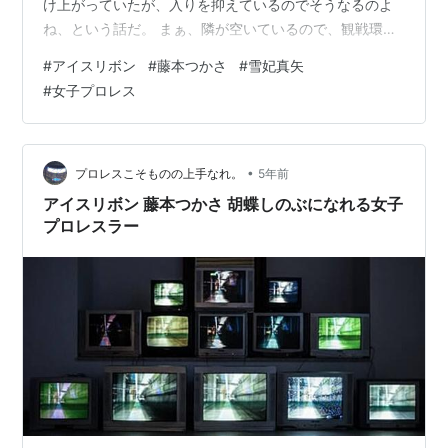
け上がっていたが、入りを抑えているのでそうなるのよ
ね、という話だ。 まぁ、隣が空いているので、観戦環境
としてはむしろ快適であったりもする。 会場の入りもま
#
アイスリボン
#
藤本つかさ
#
雪妃真矢
ずまずだ。 さて、第一試合は8人タッグ、山下、尾崎、
#
女子プロレス
バニー、真白組対トトロ、yappy、つくし、安納組。 相
方がシングルに出る尾崎、安納？もここに組まれてい
る。 得意のわちゃわちゃだが、すっかり真白が存在感を
発揮している。 初っ端つくしを挑発しスタートするも、
•
プロレスこそものの上手なれ。
5年前
つくしのエルボーで早々にノックア…
アイスリボン 藤本つかさ 胡蝶しのぶになれる女子
プロレスラー