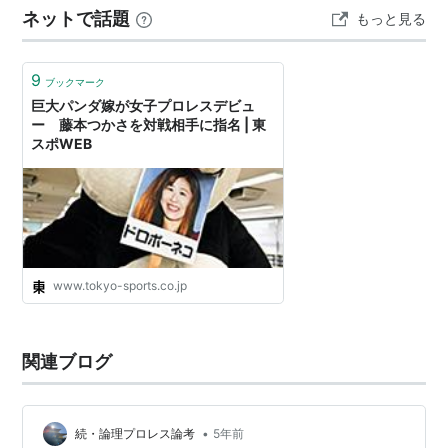
ネットで話題
もっと見る
9
ブックマーク
巨大パンダ嫁が女子プロレスデビュ
ー 藤本つかさを対戦相手に指名 | 東
スポWEB
www.tokyo-sports.co.jp
関連ブログ
•
続・論理プロレス論考
5年前