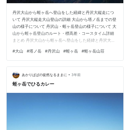
丹沢大山から蛭ヶ岳へ登山をした経緯と丹沢大縦走につ
いて 丹沢大縦走大山登山の詳細 大山から塔ノ岳までの登
山の様子について 丹沢山・蛭ヶ岳登山の様子について 大
山から蛭ヶ岳登山のルート・標高差・コースタイム詳細
まとめ 丹沢大山から蛭ヶ岳へ登山をした経緯と丹沢大縦
走について 当ブログがキッカケで仲良くなったマエちゃ
#
大山
#
塔ノ岳
#
丹沢山
#
蛭ヶ岳
#
蛭ヶ岳山荘
んが、新型コロナウイルスの影響で利用者が激減した蛭
ヶ岳山荘のクラウドファンディングに資金を拠出したそ
うです。 その際の見返り？として、宿泊の割引券を３枚
•
ゲットしたのですが、利用できる期日が迫っているの
あかりぱぱの徒然なるままに
3年前
で・・・ってことで、その内の１枚を買い取らせてもら
蛭ヶ岳でひるカレー
うことになりました。 我が地元の丹沢…