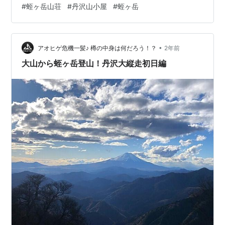
#
蛭ヶ岳山荘
#
丹沢山小屋
#
蛭ヶ岳
の景色について まとめ 蛭ヶ岳山荘に宿泊した経緯につい
て 前回の丹沢大縦走の続きになりますが、今回は宿泊地
とした「蛭ヶ岳山荘」について掘り下げてみたいと思い
•
ます！ 蛭ヶ岳山荘は、丹沢山塊最高峰であります「蛭ヶ
アオヒゲ危機一髪♪ 樽の中身は何だろう！？
2年前
岳」の山頂直下で営業している通年営業小屋になりま
大山から蛭ヶ岳登山！丹沢大縦走初日編
す。 蛭ヶ岳の標高は、１，６７…