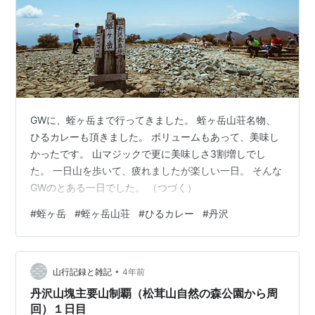
GWに、蛭ヶ岳まで行ってきました。 蛭ヶ岳山荘名物、
ひるカレーも頂きました。 ボリュームもあって、美味し
かったです。 山マジックで更に美味しさ3割増しでし
た。 一日山を歩いて、疲れましたが楽しい一日。 そんな
GWのとある一日でした。 （つづく）
#
蛭ヶ岳
#
蛭ヶ岳山荘
#
ひるカレー
#
丹沢
•
山行記録と雑記
4年前
丹沢山塊主要山制覇（松茸山自然の森公園から周
回）１日目