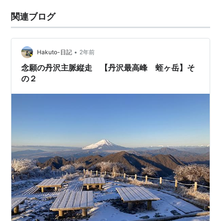
関連ブログ
•
Hakuto-日記
2年前
念願の丹沢主脈縦走 【丹沢最高峰 蛭ヶ岳】そ
の２