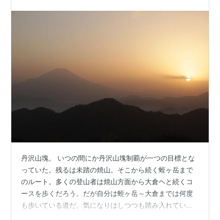
丹沢山塊。 いつの間にか丹沢山塊制覇が一つの目標とな
っていた。残るは未踏の焼山。そこから続く蛭ヶ岳まで
のルート。多くの登山者は焼山方面から大倉ヘと続くコ
ースを歩くだろう。だが自分は蛭ヶ岳～大倉までは何度
も歩いている道だ。気になりはしつつも踏み入れていな
い丹沢山～宮ケ瀬までのルート。これが気になる。 これ