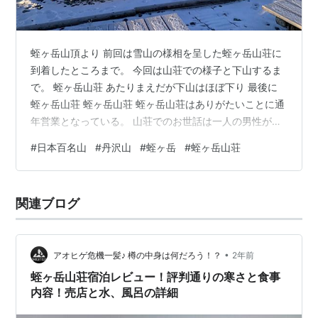
蛭ヶ岳山頂より 前回は雪山の様相を呈した蛭ヶ岳山荘に
到着したところまで。 今回は山荘での様子と下山するま
で。 蛭ヶ岳山荘 あたりまえだが下山はほぼ下り 最後に
蛭ヶ岳山荘 蛭ヶ岳山荘 蛭ヶ岳山荘はありがたいことに通
年営業となっている。 山荘でのお世話は一人の男性が切
り盛りしてくれている。 いったいいつ、下界へ降りのだ
#
日本百名山
#
丹沢山
#
蛭ヶ岳
#
蛭ヶ岳山荘
ろう？ （ホームページを見たら、二人で交代で管理して
いるとのこと） 山荘の入り口を入ると、男女４人が酒盛
りをしていた。テーブルには白い酒の瓶が置いてあっ
関連ブログ
た。 「お泊まりですか？」酒盛りの男性に声をかけられ
た。 「そうです」 「入口は向こうのようですよ」 そう
言われて外に出て横を見る…
•
アオヒゲ危機一髪♪ 樽の中身は何だろう！？
2年前
蛭ヶ岳山荘宿泊レビュー！評判通りの寒さと食事
内容！売店と水、風呂の詳細