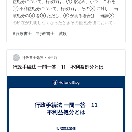
益処分について、行政庁は、① を定め、かつ、 これを
② 不利益処分について、行政庁は、その③ に対し、 当
該処分の④ を⑤ ただし、⑥ がある場合は、 当該③
の所在が判明しなくなったときその他 処分後において④
を⑦ 事情があるときを除き、 処分後⑧ に、④ を⑤
#
行政書士
#
行政書士 試験
なお、不利益処分を⑨ でするときは、 ④ も⑨ で示さ
なければならない 不利益処分について、行政庁は、①処
分基準を定め、かつ、 これを②公にしておくよう努めな
•
ければならない 不利益処分について、行政庁は、その③
行政書士勉強
4年前
名宛人に対し、 当該処分の④理由を⑤示さなければな
行政手続法 一問一答 11 不利益処分とは
らない ただし、…