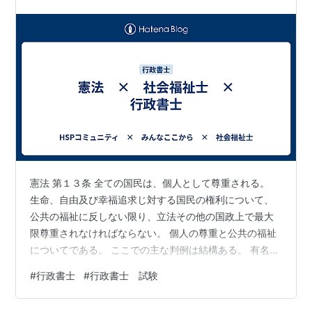
憲法 第１３条 全ての国民は、個人として尊重される。
生命、自由及び幸福追求じ対する国民の権利について、
公共の福祉に反しない限り、立法その他の国政上で最大
限尊重されなければならない。 個人の尊重と公共の福祉
についてである。 ここでの主な判例は結構ある。 有名な
のはエホバの証人輸血拒否事件や前科照会とプライバシ
#
行政書士
#
行政書士 試験
ー権事件、指紋押し捺印制度事件がある。 そのほかとし
て、 自動速度監視装置による運転者の要望の写真撮影に