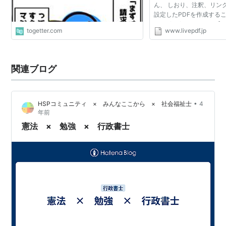
ん、 しおり、注釈、リン
設定したPDFを作成する
2008/07/22 Ver 1.21 
togetter.com
www.livepdf.jp
明朝 JIS2004 対応フォント 
一部対応 2008/01/21 V...
関連ブログ
•
HSPコミュニティ × みんなここから × 社会福祉士
4
年前
憲法 × 勉強 × 行政書士