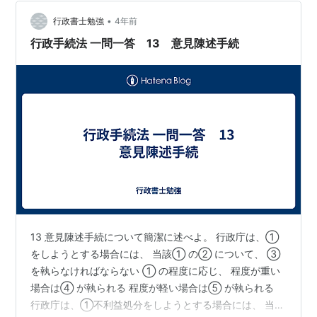
ついては、緊急に証拠保全する必要性があるということ
•
で憲法違反ではない。 同乗者も映ることになる除外でき
行政書士勉強
4年前
る状況ではないため、違憲ではない。 公立図書館職員の
行政手続法 一問一答 13 意見陳述手続
図書廃棄による著作者の人格的利益…
13 意見陳述手続について簡潔に述べよ。 行政庁は、①
をしようとする場合には、 当該① の② について、 ③
を執らなければならない ① の程度に応じ、 程度が重い
場合は④ が執られる 程度が軽い場合は⑤ が執られる
行政庁は、①不利益処分をしようとする場合には、 当該