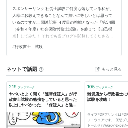
スポンサーリンク 社労士試験に何度も落ちている私が、
人様にお教えできることなんて無いに等しいとは思って
いるのですが… 関連記事 ４度目の挑戦となった『第54回
（令和４年度）社会保険労務士試験』を終えて【自己採
点】してみた！ それでも当ブログを閲覧してくださる
方、更新を楽しみにしてくださる方、本当に有り難い
#
行政書士 試験
方々がいらっしゃるわけで、こうして懲りずに記事を書
かせて頂いております。ありがとうございます。 関連記
事 わずか67日という超短期間でチャレンジした令和元年
ネットで話題
もっと見る
度（2019年度）『行政書士試験』合格発表の結果は⁉︎ そ
んなこんなで今回は【行政書士試験｜直前対策講座】お
すすめ４選！と題して、行政書士…
219
105
ブックマーク
ブックマーク
ヤバいとよく聞く「連帯保証人」が行
雑貨店から行政書士に
政書士試験の勉強をしていると思った
試験を攻略！
以上にヤバかった、「保証人」と違う
ゲキヤバポイントの解説がぞくぞく集
ライブPDFプリンタはPD
結
フトウェアです。 仮想プ
トールされWordやExce