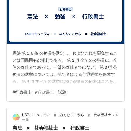
憲法 第１５条 公務員を選定し、およびこれを罷免するこ
とは国民固有の権利である。 第２項 全ての公務員は、全
体の奉仕者であって、一部の奉仕者ではない。 第３項 公
務員の選挙については、成年者による普通選挙を保障す
る。 第４項 すべての選挙における投票の秘密はこれを侵
してはならない。 選挙人はその選択に関して公的にも私
#
行政書士
#
行政書士 試験
的にも責任を問われない。 公務員と選挙について書かれ
ている。 ここでは、選挙できる資格をもつのは日本国民
であるということ。 国政選挙や公務員は日本国民でなく
•
HSPコミュニティ × みんなここから × 社会福祉士
4
てはならないと判例がでている。 地方公共団体の選挙は
年前
定住外国人も選挙はできる。 第１６条 何人も、損害の救
憲法 × 社会福祉士 × 行政書士
済、公務員の罷免、法…