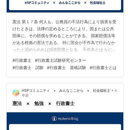
憲法 第１７条 何人も、公務員の不法行為により損害を受
けたときは、法律の定めるところにより、国または公共
団体に、その賠償を求めることができる。 国家賠償法等
がある根拠の憲法である。 特に国会が不作為で行わなか
ったと認められれば損害賠償となる。 不作為とは なにも
やらないということです。 最近の判例では、外国にすむ
#
行政書士
#
行政書士試験研究センター
日本人が国民審査の投票ができないことを違憲としまし
#
行政書士 試験
#
行政書士 資格試験
#
行政書士とは
たね。 ネットニュースを引用 ここから 最高裁判所の裁
判官について、ふさわしい人か審査する国民審査に、海
外に住む日本人が投票できないことが憲法違反かどうか
•
HSPコミュニティ × みんなここから × 社会福祉士
4
が争われた裁判で、最高裁判所大法廷は、海外に住む人
年前
の投票を認めていないことは憲法に…
憲法 × 勉強 × 行政書士