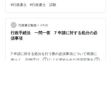
⑤ に⑥ 行政庁は、①申請者の求めに応じ、 当該①申
#
行政書士
#
行政書士 試験
請に関わる②審査の進行状況及び当該①申請に対する
③処分の時期見通しを示すよう④努めなければならない
また、行政庁は、①申請をしようとするもの又は①申請
•
者の求めに応じ、 ①申請書の記載及び添付書類に関する
行政書士勉強
4年前
事項その他の ①申請に必要な⑤情報の提供に⑥努めな
行政手続法 一問一答 7 申請に対する処分の必
ければならない
須事項
7 申請に対する処分を行う際の必須事項について簡潔に