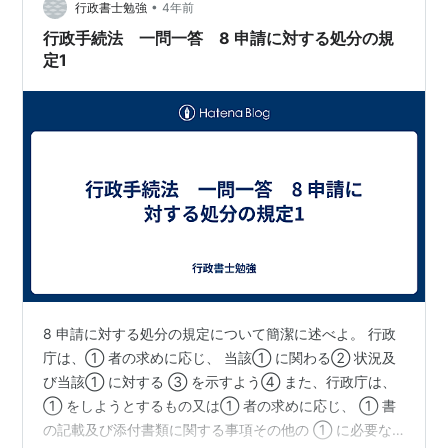
•
者以外の者の ⑥意見を聞く機会を設けるよう⑦努めな
行政書士勉強
4年前
ければならない
行政手続法 一問一答 8 申請に対する処分の規
定1
8 申請に対する処分の規定について簡潔に述べよ。 行政
庁は、① 者の求めに応じ、 当該① に関わる② 状況及
び当該① に対する ③ を示すよう④ また、行政庁は、
① をしようとするもの又は① 者の求めに応じ、 ① 書
の記載及び添付書類に関する事項その他の ① に必要な